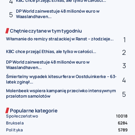
KBC chce przejąć Ethias, ale tylko w całości...
DP World zainwestuje 48 milionów euro w
Waaslandhaven...
Chętnie czytane w tym tygodniu
Włamanie do remizy strażackiej w Ranst – złodzieje...
KBC chce przejąć Ethias, ale tylko w całości...
DP World zainwestuje 48 milionów euro w
Waaslandhaven...
Śmiertelny wypadek kitesurfera w Oostduinkerke – 63-
latek zginął...
Molenbeek wspiera kampanię przeciwko intensywnym
przelotom samolotów
Popularne kategorie
Społeczeństwo
10018
Bruksela
6284
Polityka
5789