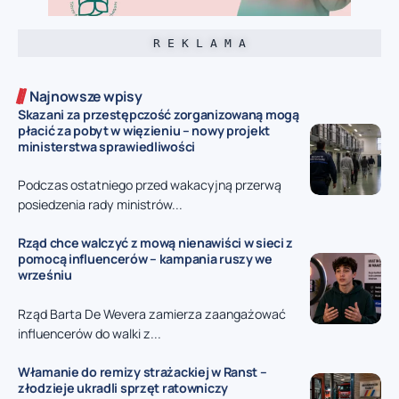
R E K L A M A
Najnowsze wpisy
Skazani za przestępczość zorganizowaną mogą
płacić za pobyt w więzieniu – nowy projekt
ministerstwa sprawiedliwości
Podczas ostatniego przed wakacyjną przerwą
posiedzenia rady ministrów...
Rząd chce walczyć z mową nienawiści w sieci z
pomocą influencerów – kampania ruszy we
wrześniu
Rząd Barta De Wevera zamierza zaangażować
influencerów do walki z...
Włamanie do remizy strażackiej w Ranst –
złodzieje ukradli sprzęt ratowniczy