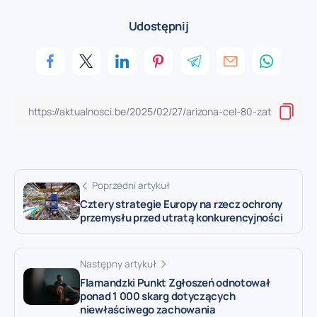
Udostępnij
Poprzedni artykuł
Cztery strategie Europy na rzecz ochrony
przemysłu przed utratą konkurencyjności
Następny artykuł
Flamandzki Punkt Zgłoszeń odnotował
ponad 1 000 skarg dotyczących
niewłaściwego zachowania