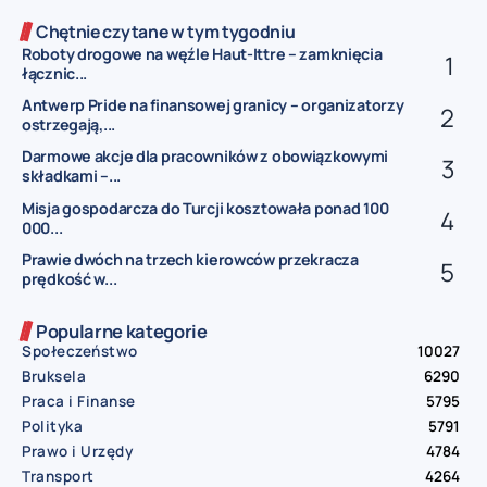
Chętnie czytane w tym tygodniu
Roboty drogowe na węźle Haut-Ittre – zamknięcia
łącznic...
Antwerp Pride na finansowej granicy – organizatorzy
ostrzegają,...
Darmowe akcje dla pracowników z obowiązkowymi
składkami –...
Misja gospodarcza do Turcji kosztowała ponad 100
000...
Prawie dwóch na trzech kierowców przekracza
prędkość w...
Popularne kategorie
Społeczeństwo
10027
Bruksela
6290
Praca i Finanse
5795
Polityka
5791
Prawo i Urzędy
4784
Transport
4264