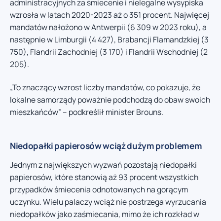
administracyjnych za śmiecenie i nielegalne wysypiska
wzrosła w latach 2020-2023 aż o 351 procent. Najwięcej
mandatów nałożono w Antwerpii (6 309 w 2023 roku), a
następnie w Limburgii (4 427), Brabancji Flamandzkiej (3
750), Flandrii Zachodniej (3 170) i Flandrii Wschodniej (2
205).
„To znaczący wzrost liczby mandatów, co pokazuje, że
lokalne samorządy poważnie podchodzą do obaw swoich
mieszkańców” – podkreślił minister Brouns.
Niedopałki papierosów wciąż dużym problemem
Jednym z największych wyzwań pozostają niedopałki
papierosów, które stanowią aż 93 procent wszystkich
przypadków śmiecenia odnotowanych na gorącym
uczynku. Wielu palaczy wciąż nie postrzega wyrzucania
niedopałków jako zaśmiecania, mimo że ich rozkład w