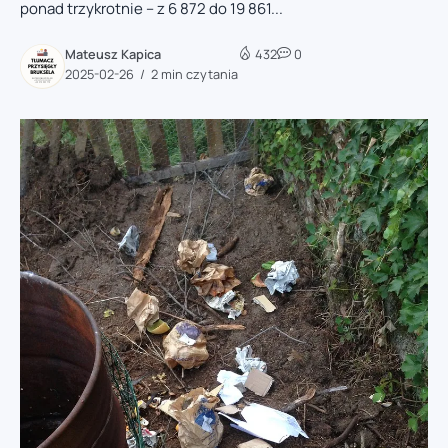
ponad trzykrotnie – z 6 872 do 19 861...
Mateusz Kapica
432
0
2025-02-26
2 min czytania