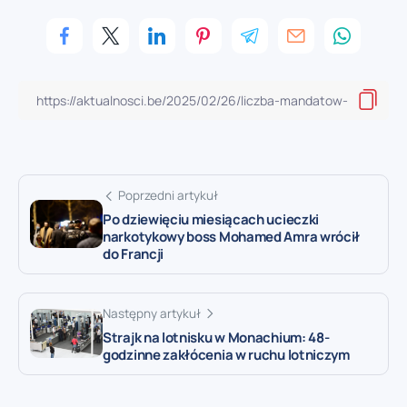
Poprzedni artykuł
Po dziewięciu miesiącach ucieczki
narkotykowy boss Mohamed Amra wrócił
do Francji
Następny artykuł
Strajk na lotnisku w Monachium: 48-
godzinne zakłócenia w ruchu lotniczym