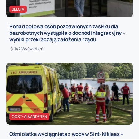
BELGIA
Ponad połowa osób pozbawionych zasiłku dla
bezrobotnych wystąpiła o dochód integracyjny –
wyniki przekraczają założenia rządu
142 Wyświetleń
OOST-VLAANDEREN
Ośmiolatka wyciągnięta z wody w Sint-Niklaas –