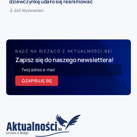
dziewczynkę udało się reanimować
240 Wyświetleń
BĄDŹ NA BIEŻĄCO Z AKTUALNOSCI.BE!
Zapisz się do naszego newslettera!
ZAPISUJĘ SIĘ