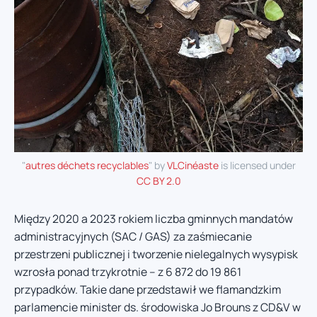
"
autres déchets recyclables
" by
VLCinéaste
is licensed under
CC BY 2.0
Między 2020 a 2023 rokiem liczba gminnych mandatów
administracyjnych (SAC / GAS) za zaśmiecanie
przestrzeni publicznej i tworzenie nielegalnych wysypisk
wzrosła ponad trzykrotnie – z 6 872 do 19 861
przypadków. Takie dane przedstawił we flamandzkim
parlamencie minister ds. środowiska Jo Brouns z CD&V w