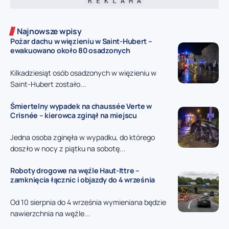
R E K L A M A
Najnowsze wpisy
Pożar dachu w więzieniu w Saint-Hubert –
ewakuowano około 80 osadzonych
Kilkadziesiąt osób osadzonych w więzieniu w
Saint-Hubert zostało...
Śmiertelny wypadek na chaussée Verte w
Crisnée – kierowca zginął na miejscu
Jedna osoba zginęła w wypadku, do którego
doszło w nocy z piątku na sobotę...
Roboty drogowe na węźle Haut-Ittre –
zamknięcia łącznic i objazdy do 4 września
Od 10 sierpnia do 4 września wymieniana będzie
nawierzchnia na węźle...