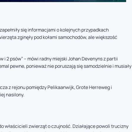
apełniły się informacjami o kolejnych przypadkach
wierzęta zginęły pod kołami samochodów, ale większość
 i 2 psów” – mówi radny miejski Johan Devenyns z partii
mal pewne, ponieważ nie poruszają się samodzielnie i musiały
cza z rejonu pomiędzy Pelikaanwijk, Grote Herreweg i
ej nasilony.
 właścicieli zwierząt o czujność. Działające powoli trucizny