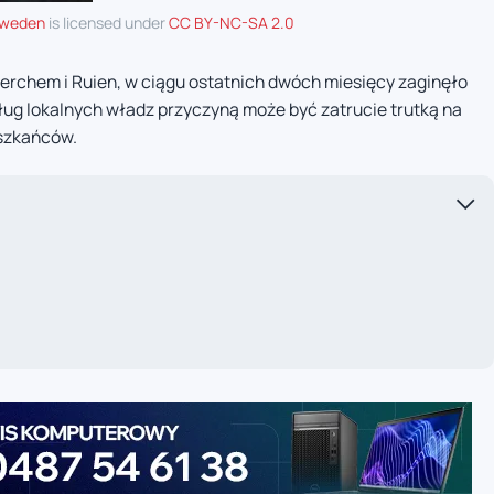
Sweden
is licensed under
CC BY-NC-SA 2.0
Berchem i Ruien, w ciągu ostatnich dwóch miesięcy zaginęło
dług lokalnych władz przyczyną może być zatrucie trutką na
szkańców.