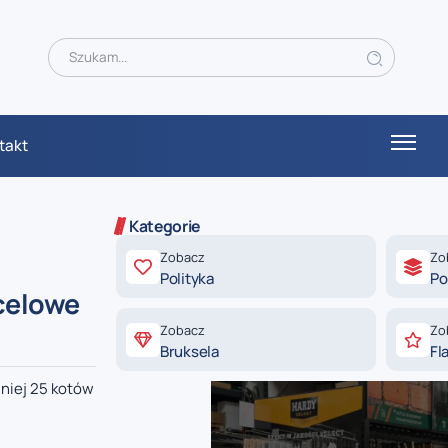
takt
Kategorie
Zobacz
Zo
Polityka
Po
 celowe
Zobacz
Zo
Bruksela
Fl
mniej 25 kotów