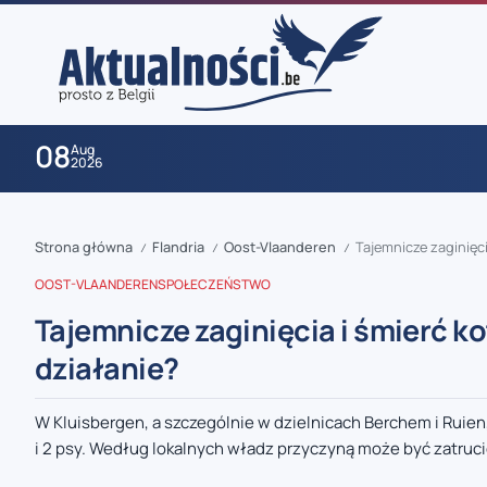
08
Aug
2026
Strona główna
Flandria
Oost-Vlaanderen
Tajemnicze zaginięc
/
/
/
OOST-VLAANDEREN
SPOŁECZEŃSTWO
Tajemnicze zaginięcia i śmierć k
działanie?
zaobserwuj nas
W Kluisbergen, a szczególnie w dzielnicach Berchem i Ruien
i 2 psy. Według lokalnych władz przyczyną może być zatrucie
zaobserwuj nas