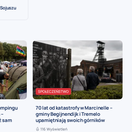
 Sojuszu
SPOŁECZEŃSTWO
kempingu
70 lat od katastrofy w Marcinelle –
 –
gminy Begijnendijk i Tremelo
iż sam
upamiętniają swoich górników
116 Wyświetleń