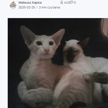
Mateusz Kapica
440
0
zaobserwuj nas
2025-02-25
2 min czytania
zaobserwuj nas
zaobserwuj nas
zaobserwuj nas