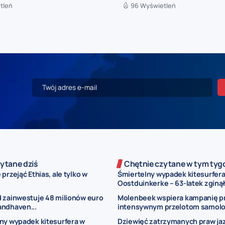
tleń
96 Wyświetleń
ytane dziś
Chętnie czytane w tym tyg
przejąć Ethias, ale tylko w
Śmiertelny wypadek kitesurfera
Oostduinkerke – 63-latek zginął.
 zainwestuje 48 milionów euro
Molenbeek wspiera kampanię p
andhaven...
intensywnym przelotom samol
ny wypadek kitesurfera w
Dziewięć zatrzymanych praw jaz