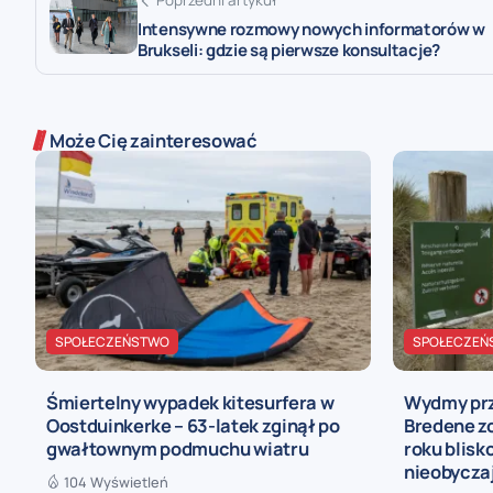
Intensywne rozmowy nowych informatorów w
Brukseli: gdzie są pierwsze konsultacje?
Może Cię zainteresować
SPOŁECZEŃSTWO
SPOŁECZEŃ
Śmiertelny wypadek kitesurfera w
Wydmy prz
Oostduinkerke – 63-latek zginął po
Bredene z
gwałtownym podmuchu wiatru
roku blis
nieobycza
104 Wyświetleń