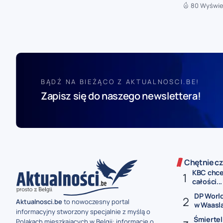
80 Wyświe
BĄDŹ NA BIEŻĄCO Z AKTUALNOSCI.BE!
Zapisz się do naszego newslettera!
Chętnie cz
KBC chce 
całości...
DP World
Aktualnosci.be
to nowoczesny portal
w Waasl
informacyjny stworzony specjalnie z myślą o
Śmiertel
Polakach mieszkających w Belgii: informacje o