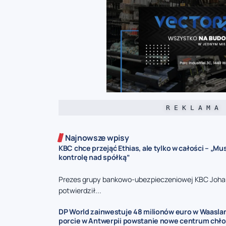
R E K L A M A
Najnowsze wpisy
KBC chce przejąć Ethias, ale tylko w całości – „M
kontrolę nad spółką”
Prezes grupy bankowo-ubezpieczeniowej KBC Joha
potwierdził...
DP World zainwestuje 48 milionów euro w Waasla
porcie w Antwerpii powstanie nowe centrum chł