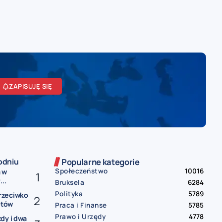
ZAPISUJĘ SIĘ
odniu
Popularne kategorie
Społeczeństwo
10016
 w
..
Bruksela
6284
Polityka
5789
rzeciwko
otów
Praca i Finanse
5785
Prawo i Urzędy
4778
dy i dwa