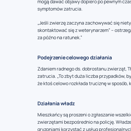
mogą dawać objawy dopiero po pewnym czasi
symptomów zatrucia.
„Jeśli zwierzę zaczyna zachowywać się niet
skontaktować się z weterynarzem” – ostrzega 
za późno na ratunek.”
Podejrzenie celowego działania
Zdaniem radnego ds. dobrostanu zwierząt, T
zatrucia. „To zbyt duża liczba przypadków, 
że ktoś celowo rozkłada truciznę w sposób, k
Działania władz
Mieszkańcy są proszeni o zgłaszanie wszelk
zwierzętami bezpośrednio na policję. Władz
gryzoniami korzystać z usług profesjonalny