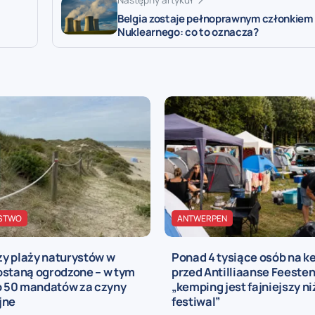
Belgia zostaje pełnoprawnym członkiem
Nuklearnego: co to oznacza?
STWO
ANTWERPEN
y plaży naturystów w
Ponad 4 tysiące osób na 
ostaną ogrodzone – w tym
przed Antilliaanse Feesten
ko 50 mandatów za czyny
„kemping jest fajniejszy n
jne
festiwal”