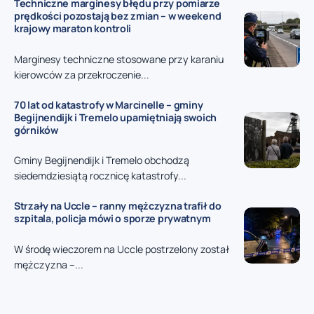
Techniczne marginesy błędu przy pomiarze
prędkości pozostają bez zmian – w weekend
krajowy maraton kontroli
Marginesy techniczne stosowane przy karaniu
kierowców za przekroczenie...
70 lat od katastrofy w Marcinelle – gminy
Begijnendijk i Tremelo upamiętniają swoich
górników
Gminy Begijnendijk i Tremelo obchodzą
siedemdziesiątą rocznicę katastrofy...
Strzały na Uccle – ranny mężczyzna trafił do
szpitala, policja mówi o sporze prywatnym
W środę wieczorem na Uccle postrzelony został
mężczyzna –...