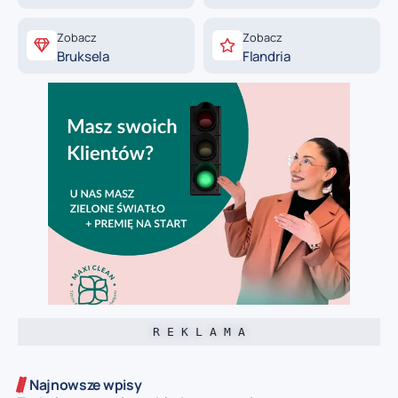
Zobacz
Zobacz
Bruksela
Flandria
R E K L A M A
Najnowsze wpisy