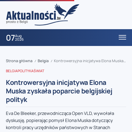
07
Aug
2026
Strona główna
Belgia
Kontrowersyjna inicjatywa Elona Muska zyskała poparcie belgijskiej polityk
/
/
BELGIA
POLITYKA
ŚWIAT
Kontrowersyjna inicjatywa Elona
Muska zyskała poparcie belgijskiej
polityk
Eva De Bleeker, przewodnicząca Open VLD, wywołała
dyskusję, popierając pomysł Elona Muska dotyczący
kontroli pracy urzędników państwowych w Stanach