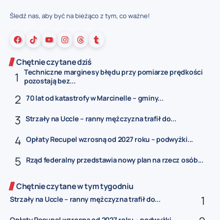
Śledź nas, aby być na bieżąco z tym, co ważne!
Chętnie czytane dziś
Techniczne marginesy błędu przy pomiarze prędkości
pozostają bez...
70 lat od katastrofy w Marcinelle – gminy...
Strzały na Uccle – ranny mężczyzna trafił do...
Opłaty Recupel wzrosną od 2027 roku – podwyżki...
Rząd federalny przedstawia nowy plan na rzecz osób...
Chętnie czytane w tym tygodniu
Strzały na Uccle – ranny mężczyzna trafił do...
Opłaty Recupel wzrosną od 2027 roku – podwyżki...