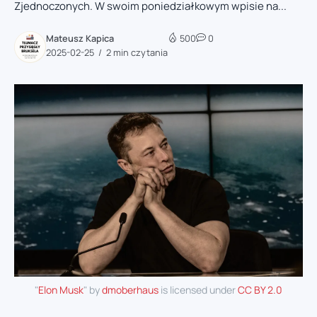
Zjednoczonych. W swoim poniedziałkowym wpisie na...
Mateusz Kapica
500
0
2025-02-25
2 min czytania
"
Elon Musk
" by
dmoberhaus
is licensed under
CC BY 2.0