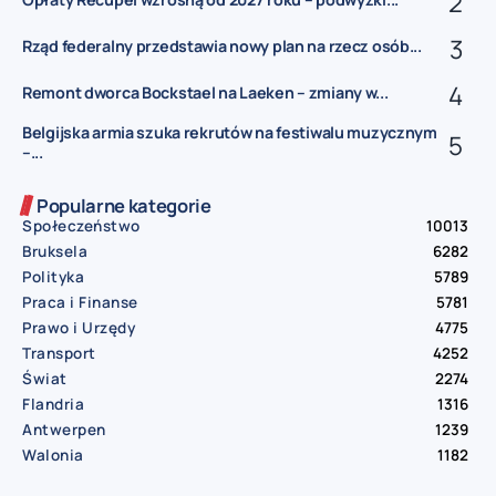
Rząd federalny przedstawia nowy plan na rzecz osób...
Remont dworca Bockstael na Laeken – zmiany w...
Belgijska armia szuka rekrutów na festiwalu muzycznym
–...
Popularne kategorie
Społeczeństwo
10013
Bruksela
6282
Polityka
5789
Praca i Finanse
5781
Prawo i Urzędy
4775
Transport
4252
Świat
2274
Flandria
1316
Antwerpen
1239
Walonia
1182