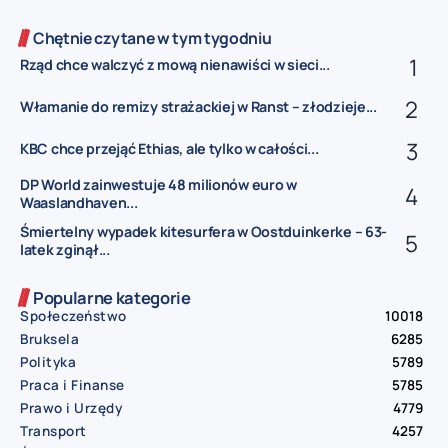
Chętnie czytane w tym tygodniu
Rząd chce walczyć z mową nienawiści w sieci...
Włamanie do remizy strażackiej w Ranst – złodzieje...
KBC chce przejąć Ethias, ale tylko w całości...
DP World zainwestuje 48 milionów euro w
Waaslandhaven...
Śmiertelny wypadek kitesurfera w Oostduinkerke – 63-
latek zginął...
Popularne kategorie
Społeczeństwo
10018
Bruksela
6285
Polityka
5789
Praca i Finanse
5785
Prawo i Urzędy
4779
Transport
4257