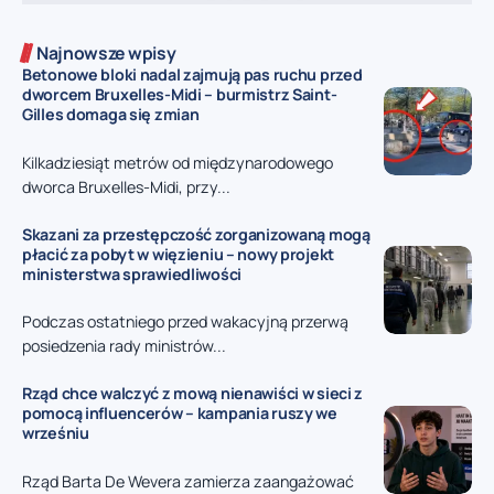
Najnowsze wpisy
Betonowe bloki nadal zajmują pas ruchu przed
dworcem Bruxelles-Midi – burmistrz Saint-
Gilles domaga się zmian
Kilkadziesiąt metrów od międzynarodowego
dworca Bruxelles-Midi, przy...
Skazani za przestępczość zorganizowaną mogą
płacić za pobyt w więzieniu – nowy projekt
ministerstwa sprawiedliwości
Podczas ostatniego przed wakacyjną przerwą
posiedzenia rady ministrów...
Rząd chce walczyć z mową nienawiści w sieci z
pomocą influencerów – kampania ruszy we
wrześniu
Rząd Barta De Wevera zamierza zaangażować