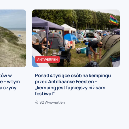
ANTWERPEN
tów w
Ponad 4 tysiące osób na kempingu
e – w tym
przed Antilliaanse Feesten –
a czyny
„kemping jest fajniejszy niż sam
festiwal”
92 Wyświetleń