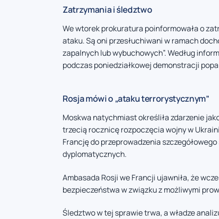
Zatrzymania i śledztwo
We wtorek prokuratura poinformowała o zat
ataku. Są oni przesłuchiwani w ramach doch
zapalnych lub wybuchowych”. Według inform
podczas poniedziałkowej demonstracji popar
Rosja mówi o „ataku terrorystycznym”
Moskwa natychmiast określiła zdarzenie jako 
trzecią rocznicę rozpoczęcia wojny w Ukrai
Francję do przeprowadzenia szczegółowego 
dyplomatycznych.
Ambasada Rosji we Francji ujawniła, że wcz
bezpieczeństwa w związku z możliwymi prow
Śledztwo w tej sprawie trwa, a władze anal