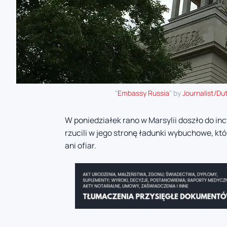
"
Embassy Russia
" by
Journalist/Du
W poniedziałek rano w Marsylii doszło do in
rzucili w jego stronę ładunki wybuchowe, k
ani ofiar.