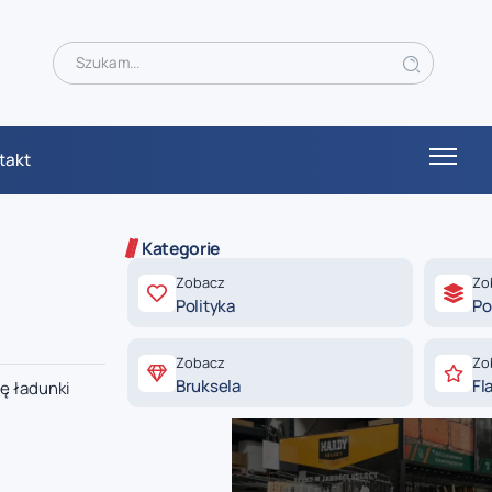
takt
Kategorie
Zobacz
Zo
Polityka
Po
Zobacz
Zo
Bruksela
Fl
nę ładunki