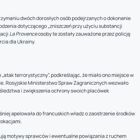
rzymaniu dwóch dorosłych osób podejrzanych o dokonanie
odzenia dotyczącego „zniszczeń przy użyciu substancji
acji
La Provence
osoby te zostały zauważone przez policję
cia dla Ukrainy.
„atak terrorystyczny”, podkreślając, że miało ono miejsce w
nie. Rosyjskie Ministerstwo Spraw Zagranicznych wezwało
śledztwa i zwiększenia ochrony swoich placówek
eśniej apelowała do francuskich władz o zaostrzenie środków
okacjami.
izują motywy sprawców i ewentualne powiązania z ruchem