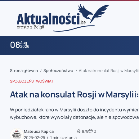
08
Aug
2026
Strona główna
Społeczeństwo
Atak na konsulat Rosji w Marsyl
/
/
SPOŁECZEŃSTWO
ŚWIAT
Atak na konsulat Rosji w Marsyli
W poniedziałek rano w Marsylii doszło do incydentu wymierz
zaobserwuj nas
wybuchowe, które wywołały detonacje, ale nie spowodował
zaobserwuj nas
Mateusz Kapica
879
0
2025-02-25
1 min czytania