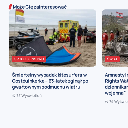
Może Cię zainteresować
SPOŁECZEŃSTWO
ŚWIAT
Śmiertelny wypadek kitesurfera w
Amnesty I
Oostduinkerke – 63-latek zginął po
Rights Wat
gwałtownym podmuchu wiatru
dziennikar
wojenna”
73 Wyświetleń
74 Wyświe