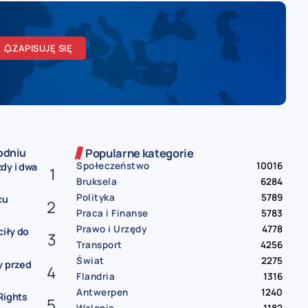
ZAPISUJĘ SIĘ
odniu
Popularne kategorie
Społeczeństwo
10016
dy i dwa
Bruksela
6284
Polityka
5789
cu
Praca i Finanse
5783
Prawo i Urzędy
4778
ciły do
Transport
4256
Świat
2275
y przed
Flandria
1316
Antwerpen
1240
Rights
Walonia
1182