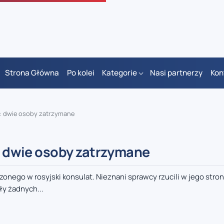
Strona Główna
Po kolei
Kategorie
Nasi partnerzy
Kon
ii: dwie osoby zatrzymane
i: dwie osoby zatrzymane
onego w rosyjski konsulat. Nieznani sprawcy rzucili w jego stro
y żadnych...