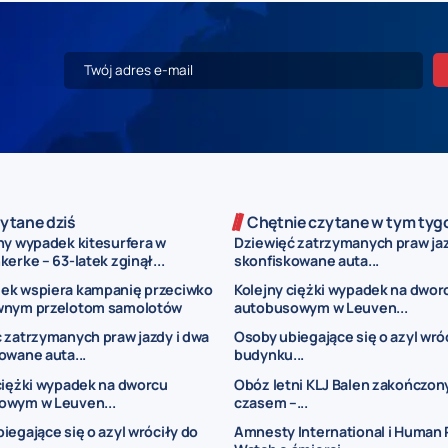
ytane dziś
Chętnie czytane w tym tyg
ny wypadek kitesurfera w
Dziewięć zatrzymanych praw jaz
erke – 63-latek zginął...
skonfiskowane auta...
ek wspiera kampanię przeciwko
Kolejny ciężki wypadek na dwor
wnym przelotom samolotów
autobusowym w Leuven...
 zatrzymanych praw jazdy i dwa
Osoby ubiegające się o azyl wró
owane auta...
budynku...
ciężki wypadek na dworcu
Obóz letni KLJ Balen zakończon
owym w Leuven...
czasem –...
iegające się o azyl wróciły do
Amnesty International i Human 