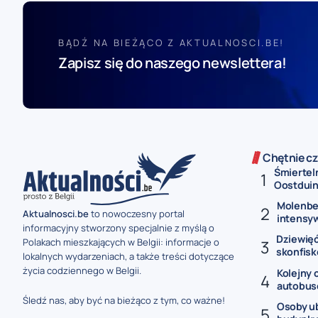
BĄDŹ NA BIEŻĄCO Z AKTUALNOSCI.BE!
Zapisz się do naszego newslettera!
Chętnie cz
Śmiertel
Oostduink
Molenbe
Aktualnosci.be
to nowoczesny portal
intensy
informacyjny stworzony specjalnie z myślą o
Dziewięć
Polakach mieszkających w Belgii: informacje o
skonfisk
lokalnych wydarzeniach, a także treści dotyczące
życia codziennego w Belgii.
Kolejny 
autobus
Śledź nas, aby być na bieżąco z tym, co ważne!
Osoby ub