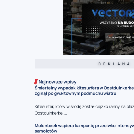
R E K L A M A
Najnowsze wpisy
Śmiertelny wypadek kitesurfera w Oostduinkerke 
zginął po gwałtownym podmuchu wiatru
Kitesurfer, który w środę został ciężko ranny na pla
Oostduinkerke,...
Molenbeek wspiera kampanię przeciwko intensy
samolotów