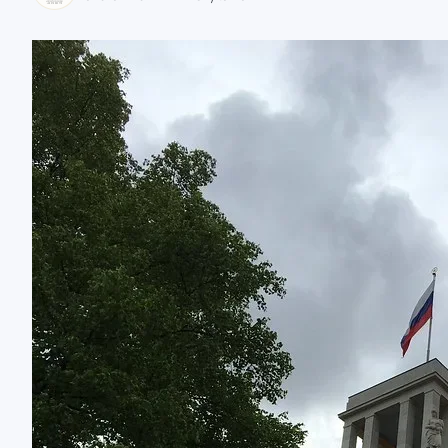
zaobserwuj nas
zaobserwuj nas
zaobserwuj nas
zaobserwuj nas