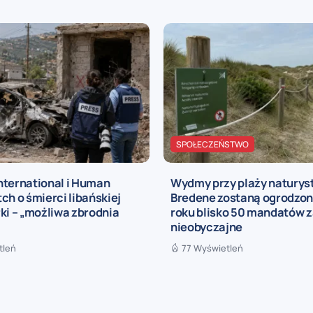
SPOŁECZEŃSTWO
nternational i Human
Wydmy przy plaży naturys
ch o śmierci libańskiej
Bredene zostaną ogrodzon
ki – „możliwa zbrodnia
roku blisko 50 mandatów z
nieobyczajne
tleń
77 Wyświetleń