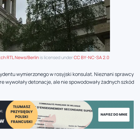
tch RTL News/Berlin
is licensed under
CC BY-NC-SA 2.0
cydentu wymierzonego w rosyjski konsulat. Nieznani sprawcy
tóre wywołały detonacje, ale nie spowodowały żadnych szkód