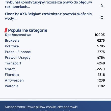
Trybunał Konstytucyjny rozszerza prawo do błędu w
rozliczeniach...
Siedziba AXA Belgium zamknięta z powodu skażenia
wody...
Popularne kategorie
Społeczeństwo
10003
Bruksela
6275
Polityka
5785
Praca i Finanse
5775
Prawo i Urzędy
4764
Transport
4249
Świat
2270
Flandria
1316
Antwerpen
1239
Walonia
1182
© Aktualnosci.be – All Right Reserved 2016-2026
Nasza strona używa plików cookie, aby poprawić