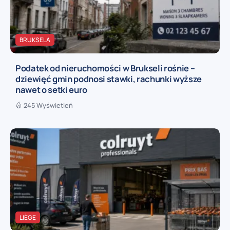
BRUKSELA
Podatek od nieruchomości w Brukseli rośnie –
dziewięć gmin podnosi stawki, rachunki wyższe
nawet o setki euro
245 Wyświetleń
LIÈGE