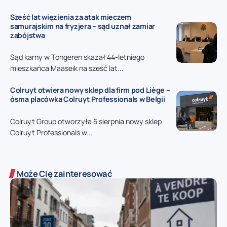
Sześć lat więzienia za atak mieczem
samurajskim na fryzjera – sąd uznał zamiar
zabójstwa
Sąd karny w Tongeren skazał 44-letniego
mieszkańca Maaseik na sześć lat...
Colruyt otwiera nowy sklep dla firm pod Liège –
ósma placówka Colruyt Professionals w Belgii
Colruyt Group otworzyła 5 sierpnia nowy sklep
Colruyt Professionals w...
Może Cię zainteresować