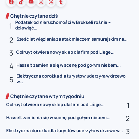
Chętnie czytane dziś
Podatek od nieruchomości w Brukseli rośnie –
dziewięć...
Sześć lat więzienia za atak mieczem samurajskim na...
Colruyt otwiera nowy sklep dla firm pod Liège...
Hasselt zamienia się w scenę pod gołym niebem...
Elektryczna dorożka dla turystów uderzyła w drzewo
w...
Chętnie czytane w tym tygodniu
Colruyt otwiera nowy sklep dla firm pod Liège...
Hasselt zamienia się w scenę pod gołym niebem...
Elektryczna dorożka dla turystów uderzyła w drzewo w...