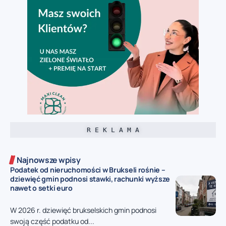
R E K L A M A
Najnowsze wpisy
Podatek od nieruchomości w Brukseli rośnie –
dziewięć gmin podnosi stawki, rachunki wyższe
nawet o setki euro
W 2026 r. dziewięć brukselskich gmin podnosi
swoją część podatku od...