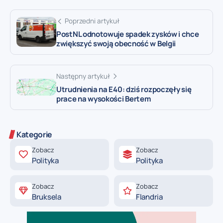
Poprzedni artykuł
PostNL odnotowuje spadek zysków i chce
zwiększyć swoją obecność w Belgii
Następny artykuł
Utrudnienia na E40: dziś rozpoczęły się
prace na wysokości Bertem
Kategorie
Zobacz
Zobacz
Polityka
Polityka
Zobacz
Zobacz
Bruksela
Flandria