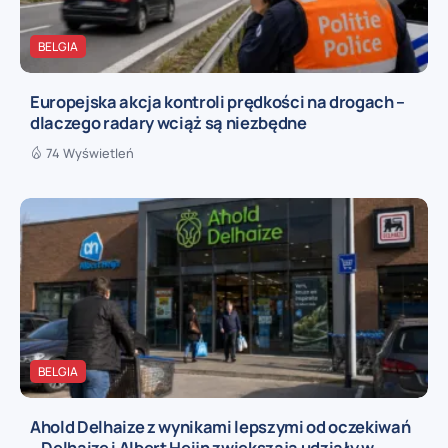
BELGIA
Europejska akcja kontroli prędkości na drogach –
dlaczego radary wciąż są niezbędne
74 Wyświetleń
BELGIA
Ahold Delhaize z wynikami lepszymi od oczekiwań
– Delhaize i Albert Heijn zwiększają udziały w