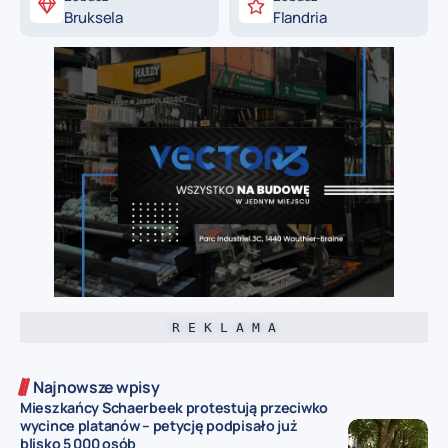
Bruksela
Flandria
R E K L A M A
Najnowsze wpisy
Mieszkańcy Schaerbeek protestują przeciwko
wycince platanów – petycję podpisało już
blisko 5 000 osób