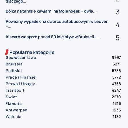
dlaczego...
Bójka na tarasie kawiarni na Molenbeek – dwie...
Poważny wypadek na dworcu autobusowym w Leuven
–...
Iriscare wesprze ponad 60 inicjatyw w Brukseli –...
Popularne kategorie
Społeczeństwo
9997
Bruksela
6271
Polityka
5785
Praca i Finanse
5772
Prawo i Urzędy
4758
Transport
4247
Świat
2270
Flandria
1316
Antwerpen
1235
Walonia
1182