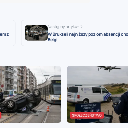
Następny artykuł
tem z
W Brukseli najniższy poziom absencji ch
Belgii
SPOŁECZEŃSTWO