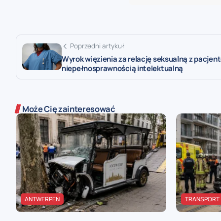
Poprzedni artykuł
Wyrok więzienia za relację seksualną z pacjen
niepełnosprawnością intelektualną
Może Cię zainteresować
ANTWERPEN
TRANSPORT