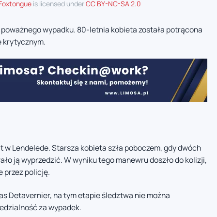
Foxtongue
is licensed under
CC BY-NC-SA 2.0
 poważnego wypadku. 80-letnia kobieta została potrącona
ie krytycznym.
t w Lendelede. Starsza kobieta szła poboczem, gdy dwóch
owało ją wyprzedzić. W wyniku tego manewru doszło do kolizji,
 przez policję.
mas Detavernier, na tym etapie śledztwa nie można
iedzialność za wypadek.