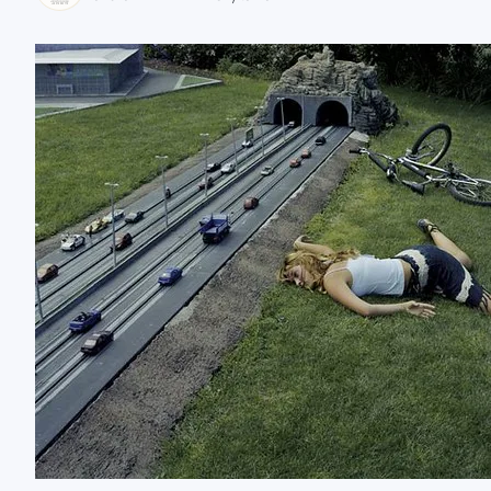
zaobserwuj nas
zaobserwuj nas
zaobserwuj nas
zaobserwuj nas