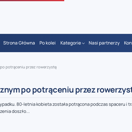
Strona Główna
Po kolei
Kategorie
Nasi partnerzy
Kon
 po potrąceniu przez rowerzystę
ycznym po potrąceniu przez rowerzys
dku. 80-letnia kobieta została potrącona podczas spaceru i tra
zenia doszło...