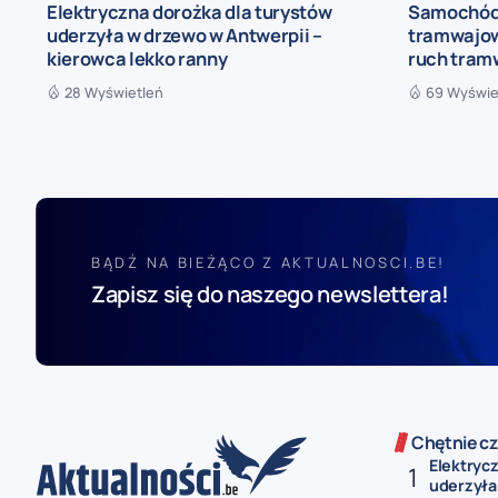
Elektryczna dorożka dla turystów
Samochód 
uderzyła w drzewo w Antwerpii –
tramwajow
kierowca lekko ranny
ruch tram
28 Wyświetleń
69 Wyświe
BĄDŹ NA BIEŻĄCO Z AKTUALNOSCI.BE!
Zapisz się do naszego newslettera!
Chętnie cz
Elektryc
uderzyła 