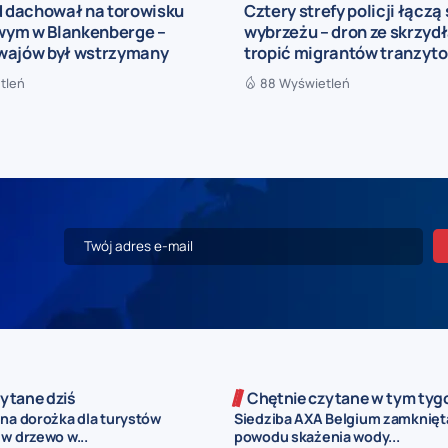
dachował na torowisku
Cztery strefy policji łączą 
ym w Blankenberge –
wybrzeżu – dron ze skrzyd
wajów był wstrzymany
tropić migrantów tranzyt
tleń
88 Wyświetleń
ytane dziś
Chętnie czytane w tym tyg
zna dorożka dla turystów
Siedziba AXA Belgium zamknięt
w drzewo w...
powodu skażenia wody...