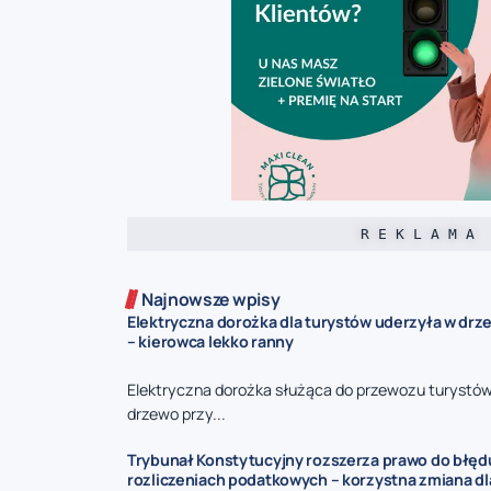
R E K L A M A
Najnowsze wpisy
Elektryczna dorożka dla turystów uderzyła w drz
– kierowca lekko ranny
Elektryczna dorożka służąca do przewozu turystó
drzewo przy...
Trybunał Konstytucyjny rozszerza prawo do błęd
rozliczeniach podatkowych – korzystna zmiana d