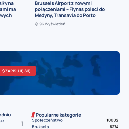
siły na
Brussels Airport z nowymi
łami ma
połączeniami – Flynas poleci do
owych
Medyny, Transavia do Porto
96 Wyświetleń
ZAPISUJĘ SIĘ
odniu
Popularne kategorie
Społeczeństwo
10002
a z
Bruksela
6274