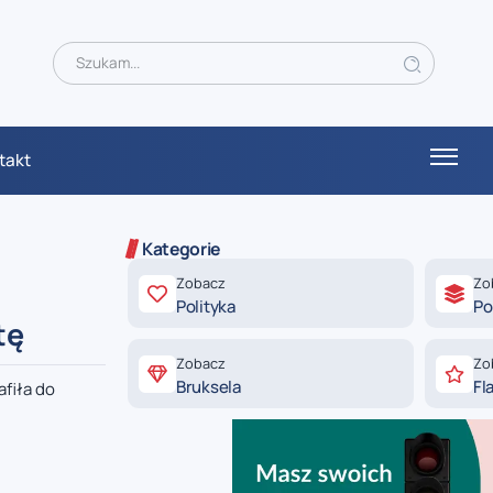
takt
Kategorie
Zobacz
Zo
Polityka
Po
tę
Zobacz
Zo
Bruksela
Fl
fiła do