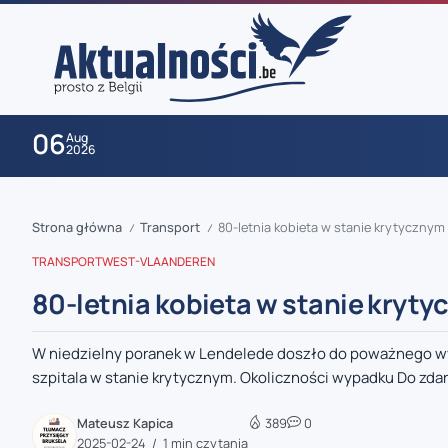
06
Aug
2026
Strona główna
Transport
80-letnia kobieta w stanie krytycznym
/
/
TRANSPORT
WEST-VLAANDEREN
80-letnia kobieta w stanie kryt
W niedzielny poranek w Lendelede doszło do poważnego wypa
zaobserwuj nas
szpitala w stanie krytycznym. Okoliczności wypadku Do zdar
zaobserwuj nas
Mateusz Kapica
389
0
2025-02-24
1 min czytania