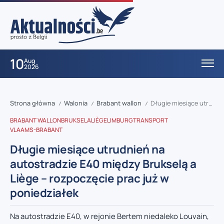
10
Aug
2026
Strona główna
Walonia
Brabant wallon
Długie miesiące utrudnień na autostradzie E40 między Brukselą a Liège – rozpoczęcie prac już w poniedziałek
/
/
/
BRABANT WALLON
BRUKSELA
LIÈGE
LIMBURG
TRANSPORT
VLAAMS-BRABANT
Długie miesiące utrudnień na
autostradzie E40 między Brukselą a
Liège – rozpoczęcie prac już w
poniedziałek
Na autostradzie E40, w rejonie Bertem niedaleko Louvain,