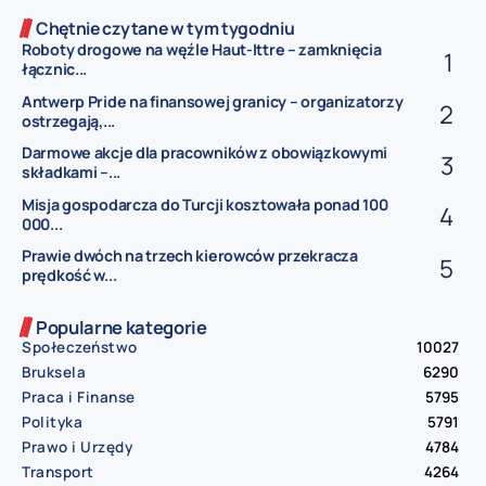
Chętnie czytane w tym tygodniu
Roboty drogowe na węźle Haut-Ittre – zamknięcia
łącznic...
Antwerp Pride na finansowej granicy – organizatorzy
ostrzegają,...
Darmowe akcje dla pracowników z obowiązkowymi
składkami –...
Misja gospodarcza do Turcji kosztowała ponad 100
000...
Prawie dwóch na trzech kierowców przekracza
prędkość w...
Popularne kategorie
Społeczeństwo
10027
Bruksela
6290
Praca i Finanse
5795
Polityka
5791
Prawo i Urzędy
4784
Transport
4264