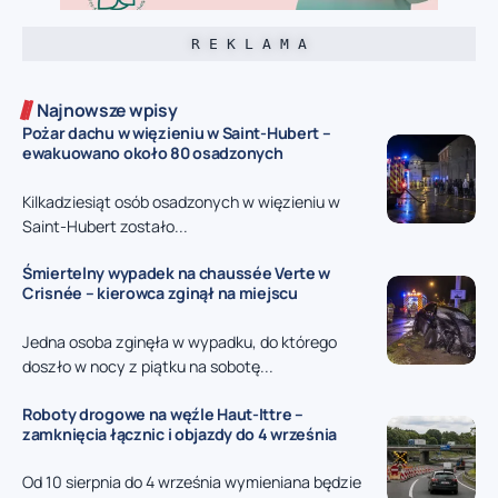
R E K L A M A
Najnowsze wpisy
Pożar dachu w więzieniu w Saint-Hubert –
ewakuowano około 80 osadzonych
Kilkadziesiąt osób osadzonych w więzieniu w
Saint-Hubert zostało...
Śmiertelny wypadek na chaussée Verte w
Crisnée – kierowca zginął na miejscu
Jedna osoba zginęła w wypadku, do którego
doszło w nocy z piątku na sobotę...
Roboty drogowe na węźle Haut-Ittre –
zamknięcia łącznic i objazdy do 4 września
Od 10 sierpnia do 4 września wymieniana będzie