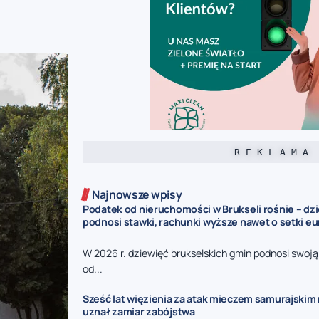
R E K L A M A
Najnowsze wpisy
Podatek od nieruchomości w Brukseli rośnie – dz
podnosi stawki, rachunki wyższe nawet o setki eu
W 2026 r. dziewięć brukselskich gmin podnosi swoj
od...
Sześć lat więzienia za atak mieczem samurajskim n
uznał zamiar zabójstwa