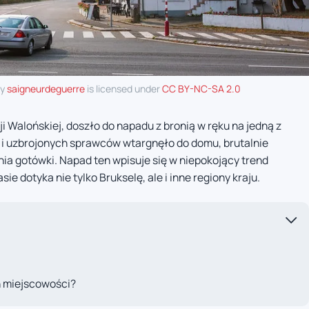
by
saigneurdeguerre
is licensed under
CC BY-NC-SA 2.0
Walońskiej, doszło do napadu z bronią w ręku na jedną z
 uzbrojonych sprawców wtargnęło do domu, brutalnie
nia gotówki. Napad ten wpisuje się w niepokojący trend
ie dotyka nie tylko Brukselę, ale i inne regiony kraju.
h miejscowości?