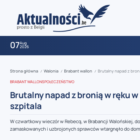
07
Aug
2026
Strona główna
Walonia
Brabant wallon
Brutalny napad z bronią
/
/
/
BRABANT WALLON
SPOŁECZEŃSTWO
Brutalny napad z bronią w ręku w 
szpitala
zaobserwuj nas
W czwartkowy wieczór w Rebecq, w Brabancji Walońskiej, do
zamaskowanych i uzbrojonych sprawców wtargnęło do domu, 
zaobserwuj nas