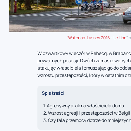
"
Waterloo-Lasnes 2016 - Le Lion
" 
W czwartkowy wieczór w Rebecq, w Brabancji 
prywatnych posesji. Dwóch zamaskowanych i
atakując właściciela i zmuszając go do odda
wzrostu przestępczości, który w ostatnim czas
Spis treści
Agresywny atak na właściciela domu
Wzrost agresji i przestępczości w Belgii
Czy fala przemocy dotrze do mniejszyc