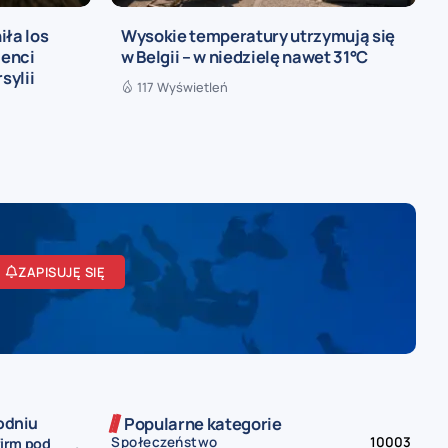
iła los
Wysokie temperatury utrzymują się
ienci
w Belgii – w niedzielę nawet 31°C
sylii
117 Wyświetleń
ZAPISUJĘ SIĘ
odniu
Popularne kategorie
Społeczeństwo
10003
firm pod