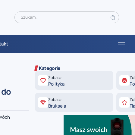
takt
Kategorie
Zobacz
Zo
Polityka
Po
 do
Zobacz
Zo
Bruksela
Fl
Dwóch