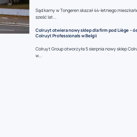
Sąd karny w Tongeren skazał 44-letniego mieszkań
sześć lat...
Colruyt otwiera nowy sklep dla firm pod Liège – 
Colruyt Professionals w Belgii
Colruyt Group otworzyła 5 sierpnia nowy sklep Colr
w...