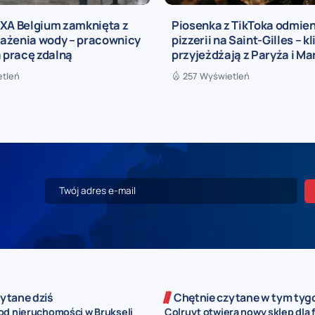
AXA Belgium zamknięta z
Piosenka z TikToka odmien
ażenia wody – pracownicy
pizzerii na Saint-Gilles – kl
a pracę zdalną
przyjeżdżają z Paryża i Mar
etleń
257 Wyświetleń
ytane dziś
Chętnie czytane w tym tyg
od nieruchomości w Brukseli
Colruyt otwiera nowy sklep dla 