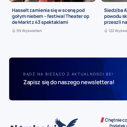
Hasselt zamienia się w scenę pod
Siedziba 
gołym niebem – festiwal Theater op
powodu sk
de Markt z 43 spektaklami
przeszli n
99 Wyświetleń
122 Wyświ
BĄDŹ NA BIEŻĄCO Z AKTUALNOSCI.BE!
Zapisz się do naszego newslettera!
Chętnie cz
Podatek 