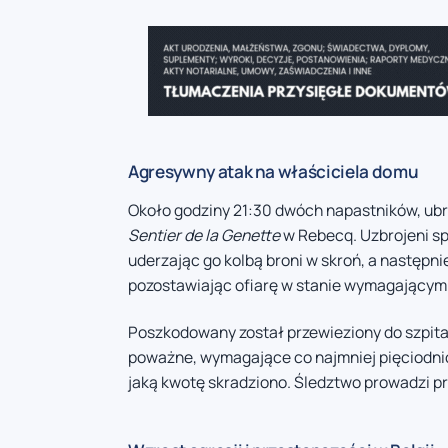
Agresywny atak na właściciela domu
Około godziny 21:30 dwóch napastników, ubr
Sentier de la Genette
w Rebecq. Uzbrojeni s
uderzając go kolbą broni w skroń, a następni
pozostawiając ofiarę w stanie wymagającym
Poszkodowany został przewieziony do szpitala
poważne, wymagające co najmniej pięciodniow
jaką kwotę skradziono. Śledztwo prowadzi pr