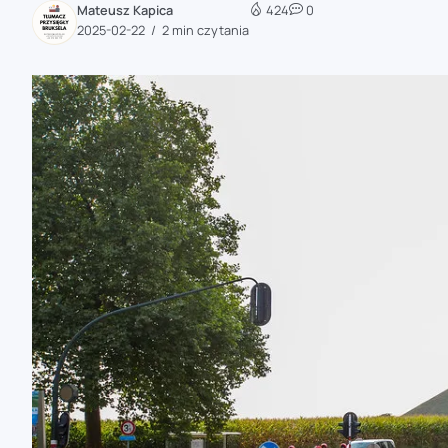
Mateusz Kapica
424
0
zaobserwuj nas
2025-02-22
2 min czytania
zaobserwuj nas
zaobserwuj nas
zaobserwuj nas