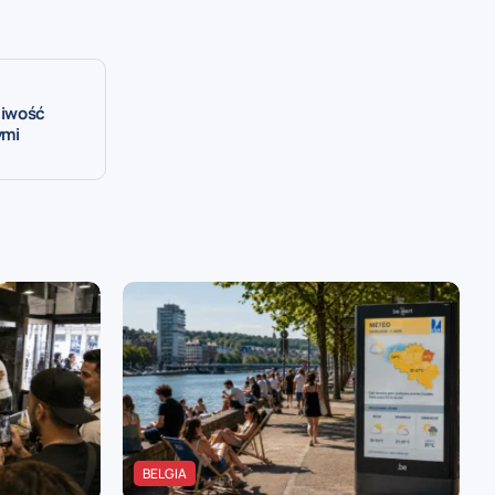
liwość
ymi
BELGIA