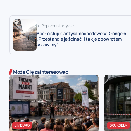
Poprzedni artykuł
Spór o słupki antysamochodowe w Drongen:
„Przestańcie je ścinać, i tak je z powrotem
ustawimy”
Może Cię zainteresować
LIMBURG
BRUKSELA