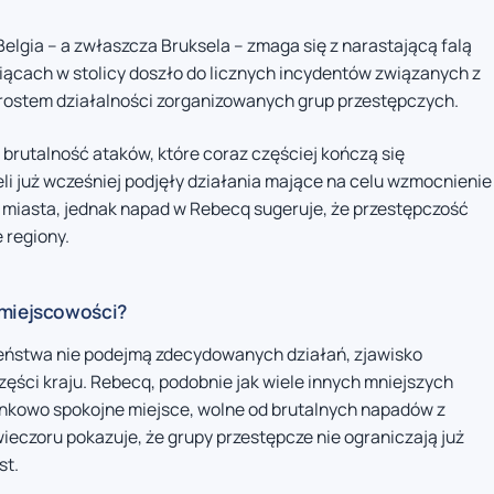
elgia – a zwłaszcza Bruksela – zmaga się z narastającą falą
iącach w stolicy doszło do licznych incydentów związanych z
rostem działalności zorganizowanych grup przestępczych.
brutalność ataków, które coraz częściej kończą się
i już wcześniej podjęły działania mające na celu wzmocnienie
h miasta, jednak napad w Rebecq sugeruje, że przestępczość
 regiony.
 miejscowości?
czeństwa nie podejmą zdecydowanych działań, zjawisko
zęści kraju. Rebecq, podobnie jak wiele innych mniejszych
sunkowo spokojne miejsce, wolne od brutalnych napadów z
ieczoru pokazuje, że grupy przestępcze nie ograniczają już
st.