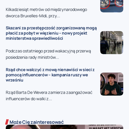
Kilkadziesiąt metrów od międzynarodowego
dworca Bruxelles-Midi, przy...
Skazani za przestępczość zorganizowaną mogą
płacić za pobyt w więzieniu – nowy projekt
ministerstwa sprawiedliwości
Podczas ostatniego przed wakacyjną przerwą
posiedzenia rady ministrów...
Rząd chce walczyć z mową nienawiści w sieci z
pomocą influencerów – kampania ruszy we
wrześniu
Rząd Barta De Wevera zamierza zaangażować
influencerów do walki z...
Może Cię zainteresować