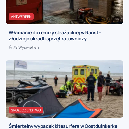
ANTWERPEN
Włamanie do remizy strażackiej w Ranst –
złodzieje ukradli sprzęt ratowniczy
79 Wyświetleń
SPOŁECZEŃSTWO
Śmiertelny wypadek kitesurfera w Oostduinkerke