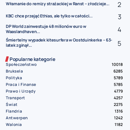
Włamanie do remizy strażackiej w Ranst – złodzieje...
KBC chce przejąć Ethias, ale tylko w całości...
DP World zainwestuje 48 milionów euro w
Waaslandhaven...
Śmiertelny wypadek kitesurfera w Oostduinkerke – 63-
latek zginął...
Popularne kategorie
Społeczeństwo
10018
Bruksela
6285
Polityka
5789
Praca i Finanse
5785
Prawo i Urzędy
4779
Transport
4257
Świat
2275
Flandria
1316
Antwerpen
1242
Walonia
1182