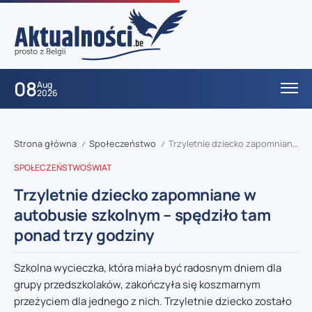
08
Aug
2026
Strona główna
Społeczeństwo
Trzyletnie dziecko zapomniane w autobusie szkolnym – spędziło tam ponad trzy godziny
/
/
SPOŁECZEŃSTWO
ŚWIAT
Trzyletnie dziecko zapomniane w
autobusie szkolnym – spędziło tam
ponad trzy godziny
Szkolna wycieczka, która miała być radosnym dniem dla
grupy przedszkolaków, zakończyła się koszmarnym
przeżyciem dla jednego z nich. Trzyletnie dziecko zostało