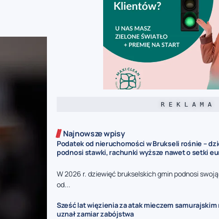
R E K L A M A
Najnowsze wpisy
Podatek od nieruchomości w Brukseli rośnie – dz
podnosi stawki, rachunki wyższe nawet o setki eu
W 2026 r. dziewięć brukselskich gmin podnosi swoj
od...
Sześć lat więzienia za atak mieczem samurajskim n
uznał zamiar zabójstwa