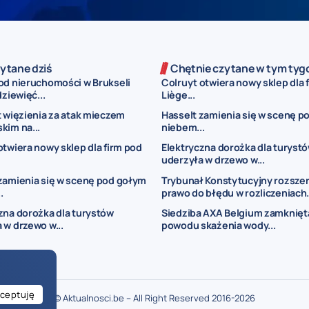
ytane dziś
Chętnie czytane w tym tyg
od nieruchomości w Brukseli
Colruyt otwiera nowy sklep dla 
dziewięć...
Liège...
t więzienia za atak mieczem
Hasselt zamienia się w scenę p
kim na...
niebem...
otwiera nowy sklep dla firm pod
Elektryczna dorożka dla turyst
uderzyła w drzewo w...
zamienia się w scenę pod gołym
Trybunał Konstytucyjny rozsze
.
prawo do błędu w rozliczeniach.
zna dorożka dla turystów
Siedziba AXA Belgium zamknięt
 w drzewo w...
powodu skażenia wody...
ceptuję
© Aktualnosci.be – All Right Reserved 2016-2026