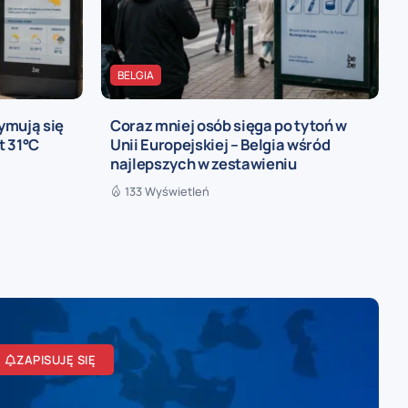
BELGIA
ymują się
Coraz mniej osób sięga po tytoń w
t 31°C
Unii Europejskiej – Belgia wśród
najlepszych w zestawieniu
133 Wyświetleń
ZAPISUJĘ SIĘ