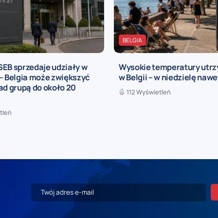
BELGIA
SEB sprzedaje udziały w
Wysokie temperatury utrz
– Belgia może zwiększyć
w Belgii – w niedzielę nawe
ad grupą do około 20
112 Wyświetleń
tleń