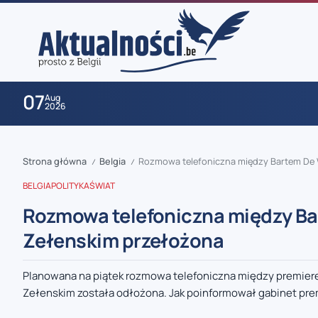
07
Aug
2026
Strona główna
Belgia
Rozmowa telefoniczna między Bartem De
/
/
BELGIA
POLITYKA
ŚWIAT
Rozmowa telefoniczna między B
Zełenskim przełożona
zaobserwuj nas
Planowana na piątek rozmowa telefoniczna między premie
Zełenskim została odłożona. Jak poinformował gabinet prem
zaobserwuj nas