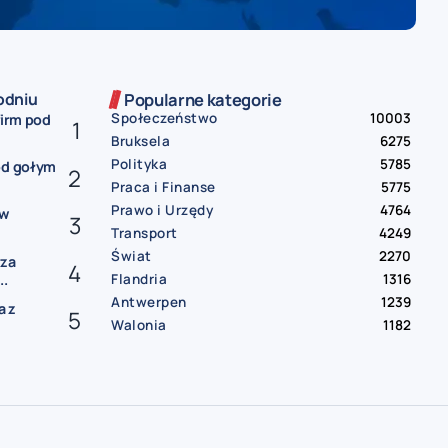
odniu
Popularne kategorie
Społeczeństwo
10003
firm pod
Bruksela
6275
Polityka
5785
od gołym
Praca i Finanse
5775
Prawo i Urzędy
4764
ów
Transport
4249
Świat
2270
rza
Flandria
1316
..
Antwerpen
1239
a z
Walonia
1182