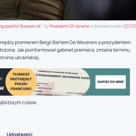
 paid for Russian oil.
" by
President Of Ukraine
is licensed under
CC CC
 między premierem Belgii Bartem De Weverem a prezydentem
ożona. Jak poinformował gabinet premiera, zmiana terminu
tronie ukraińskiej.
jbliższym czasie.
Udostępnij