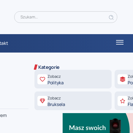
takt
Kategorie
Zobacz
Zo
Polityka
Po
Zobacz
Zo
Bruksela
Fl
yrem