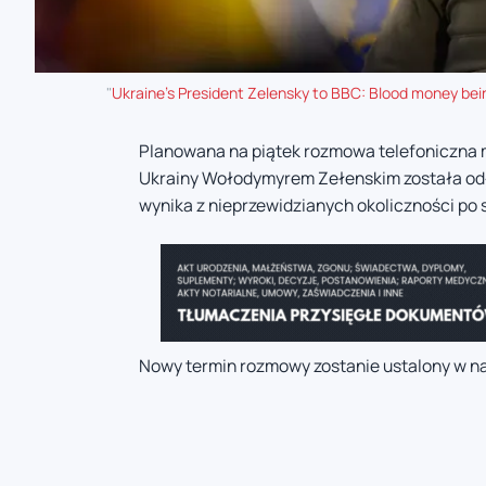
"
Ukraine's President Zelensky to BBC: Blood money being
Planowana na piątek rozmowa telefoniczna
Ukrainy Wołodymyrem Zełenskim została odł
wynika z nieprzewidzianych okoliczności po s
Nowy termin rozmowy zostanie ustalony w na