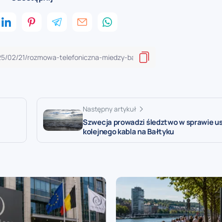
Następny artykuł
Szwecja prowadzi śledztwo w sprawie u
kolejnego kabla na Bałtyku