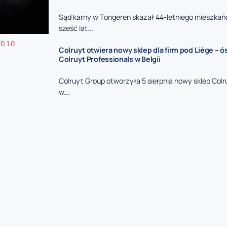
Sąd karny w Tongeren skazał 44-letniego mieszkań
sześć lat...
0 1.0
Colruyt otwiera nowy sklep dla firm pod Liège – 
Colruyt Professionals w Belgii
Colruyt Group otworzyła 5 sierpnia nowy sklep Colr
w...