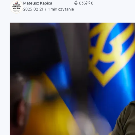
Mateusz Kapica
636
0
zaobserwuj nas
2025-02-21
1 min czytania
zaobserwuj nas
zaobserwuj nas
zaobserwuj nas