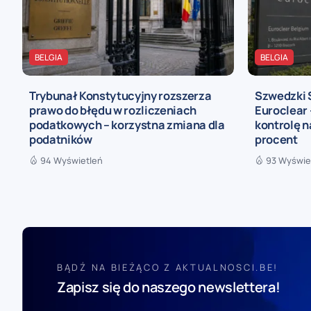
BELGIA
BELGIA
Trybunał Konstytucyjny rozszerza
Szwedzki 
prawo do błędu w rozliczeniach
Euroclear 
podatkowych – korzystna zmiana dla
kontrolę n
podatników
procent
94 Wyświetleń
93 Wyświe
BĄDŹ NA BIEŻĄCO Z AKTUALNOSCI.BE!
Zapisz się do naszego newslettera!