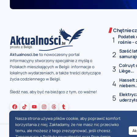
Chętnie cz
Podatek 
rośnie – 
Sześć la
Aktualnosci.be
to nowoczesny portal
samurajs
informacyjny stworzony specjalnie z myślą o
Colruyt 
Polakach mieszkających w Belgii: informacje o
Liège...
lokalnych wydarzeniach, a także treści dotyczące
życia codziennego w Belgii.
Hasselt 
niebem..
Śledź nas, aby być na bieżąco z tym, co ważne!
Elektryc
uderzyła
Nasza strona używa plików cookie, aby poprawić komfort
korzystania z niej. Zakładamy, że nie masz nic przeciwko
temu, ale możesz z tego zrezygnować, jeśli chcesz.
Ak
Zapoznaj się z
Polityką prywatności
oraz
Regulamin