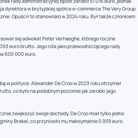
onek rady administracyjnej bpost zarobił 51 016 euro, jednak
a dyrektora w brytyjskiej spółce e-commerce The Very Group
cznie. Opuścił to stanowisko w 2024 roku. Był także członkiem
lasował się adwokat Peter Verhaeghe, którego roczne
93 euro brutto. Jego rola jako przewodniczącego rady
na 600 000 euro.
sobą w polityce. Alexander De Croo w 2023 roku otrzymał
utto, co było na podobnym poziomie jak zarobki jego
nacznie zwiększyć swoje dochody. De Croo miał tylko jedno
gminy Brakel, co przyniosło mu maksymalnie 5 939 euro.