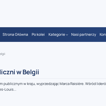
Strona Główna
Po kolei
Kategorie
Nasi partnerzy
Kon
lgii
iczni w Belgii
m publicznym w kraju, wyprzedzając Marca Raisière. Wśród lider
s-Louis...