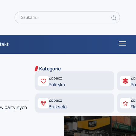
takt
Kategorie
Zobacz
Zo
Polityka
Po
Zobacz
Zo
Bruksela
Fl
ów partyjnych