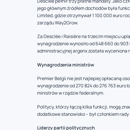
Desclée pełnił trzy płatne mandaty. Jako czł
jego głównym źródłem dochodów była funkcj
Limited, gdzie otrzymywał 1 100 000 euro ro
zarządu Way2Grow.
Za Desclée i Raisière na trzecim miejscu up
wynagrodzenie wynosiło od 648 660 do 903 0
administracyjnej argenx została wyceniona 
Wynagrodzenia ministrów
Premier Belgii nie jest najlepiej opłacaną o
wynagrodzenie od 270 824 do 276 763 euro br
ministrów w rządzie federalnym.
Politycy, którzy łączą kilka funkcji, mogą z
dodatkowe stanowisko – był członkiem rady 
Liderzy partii politycznych