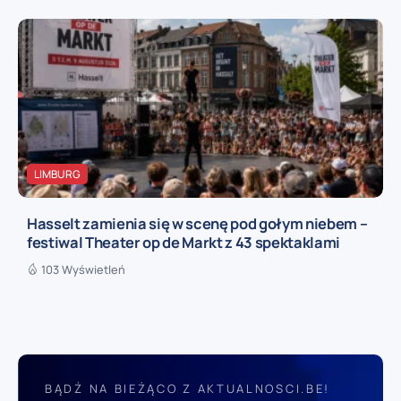
LIMBURG
Hasselt zamienia się w scenę pod gołym niebem –
festiwal Theater op de Markt z 43 spektaklami
103 Wyświetleń
BĄDŹ NA BIEŻĄCO Z AKTUALNOSCI.BE!