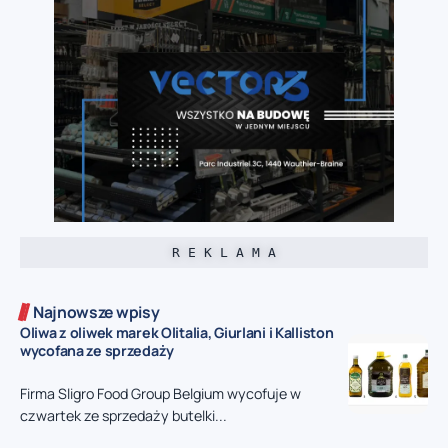
R E K L A M A
Najnowsze wpisy
Oliwa z oliwek marek Olitalia, Giurlani i Kalliston
wycofana ze sprzedaży
Firma Sligro Food Group Belgium wycofuje w
czwartek ze sprzedaży butelki...