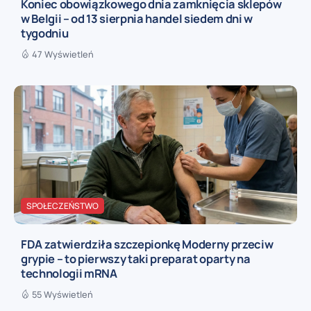
Koniec obowiązkowego dnia zamknięcia sklepów
w Belgii – od 13 sierpnia handel siedem dni w
tygodniu
47 Wyświetleń
SPOŁECZEŃSTWO
FDA zatwierdziła szczepionkę Moderny przeciw
grypie – to pierwszy taki preparat oparty na
technologii mRNA
55 Wyświetleń