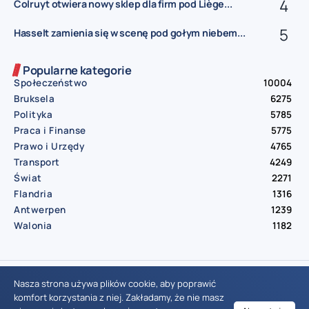
Colruyt otwiera nowy sklep dla firm pod Liège...
Hasselt zamienia się w scenę pod gołym niebem...
Popularne kategorie
Społeczeństwo
10004
Bruksela
6275
Polityka
5785
Praca i Finanse
5775
Prawo i Urzędy
4765
Transport
4249
Świat
2271
Flandria
1316
Antwerpen
1239
Walonia
1182
© Aktualnosci.be – All Right Reserved 2016-2026
Nasza strona używa plików cookie, aby poprawić
komfort korzystania z niej. Zakładamy, że nie masz