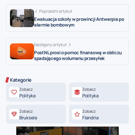
Poprzedni artykuł
Ewakuacja szkoły w prowincji Antwerpia po
alarmie bombowym
Następny artykuł
PostNL prosi o pomoc finansową w obliczu
spadającego wolumenu przesyłek
Kategorie
Zobacz
Zobacz
Polityka
Polityka
Zobacz
Zobacz
Bruksela
Flandria