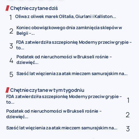
Chętnie czytane dziś
Oliwa z oliwek marek Olitalia, Giurlani i Kalliston...
Koniec obowiązkowego dnia zamknięcia sklepów w
Belgii –...
FDA zatwierdziła szczepionkę Moderny przeciw grypie –
to...
Podatek od nieruchomości w Brukseli rośnie –
dziewięć...
Sześć lat więzienia za atak mieczem samurajskim na...
Chętnie czytane w tym tygodniu
FDA zatwierdziła szczepionkę Moderny przeciw grypie –
to...
Podatek od nieruchomości w Brukseli rośnie –
dziewięć...
Sześć lat więzienia za atak mieczem samurajskim na...