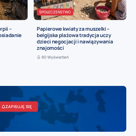
SPOŁECZEŃSTWO
rpii –
Papierowe kwiaty za muszelki –
osiadanie
belgijska plażowa tradycja uczy
dzieci negocjacji i nawiązywania
znajomości
80 Wyświetleń
ZAPISUJĘ SIĘ