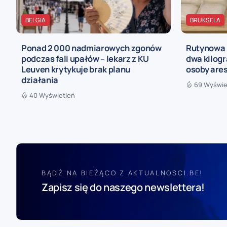
BELGIA
BRUKSELA
Ponad 2 000 nadmiarowych zgonów
Rutynowa 
podczas fali upałów – lekarz z KU
dwa kilogr
Leuven krytykuje brak planu
osoby are
działania
69 Wyświe
40 Wyświetleń
BĄDŹ NA BIEŻĄCO Z AKTUALNOSCI.BE!
Zapisz się do naszego newslettera!