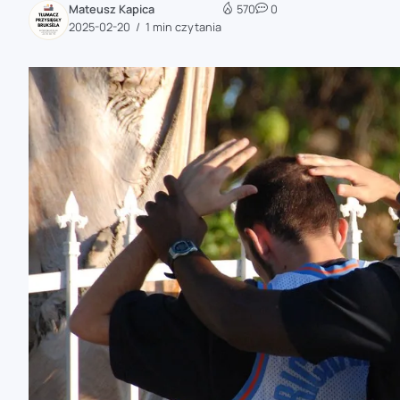
Mateusz Kapica
570
0
zaobserwuj nas
2025-02-20
1 min czytania
zaobserwuj nas
zaobserwuj nas
zaobserwuj nas