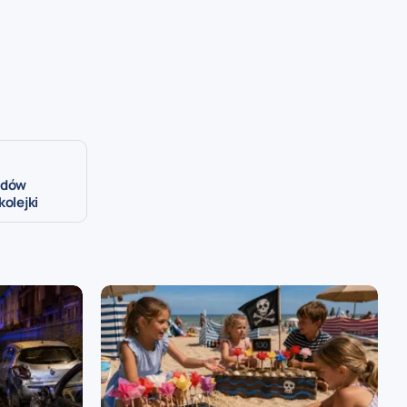
odów
kolejki