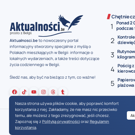
Chętnie cz
Ponad 2 
podczas f
Kontrole
Aktualnosci.be
to nowoczesny portal
dziewięć
informacyjny stworzony specjalnie z myślą o
Rutynowa
Polakach mieszkających w Belgii: informacje o
kilogram
lokalnych wydarzeniach, a także treści dotyczące
życia codziennego w Belgii.
Pościg z
kierowca
Śledź nas, aby być na bieżąco z tym, co ważne!
Papierow
plażowa 
Nasza strona używa plików cookie, aby poprawić komfort
korzystania z niej. Zakładamy, że nie masz nic przeciwko
temu, ale możesz z tego zrezygnować, jeśli chcesz.
Ak
Zapoznaj się z
Polityką prywatności
oraz
Regulamin
korzystania
.
Wiadomości Belgia
Wydarzenia Belgia
Informacje Belgia
Nowinki Belgia
Nowości Belgia
Co w Belgii
Aktualności Belgia | Wiadomości z Belgii | Informacje dla mieszkańców Belgii | Życie w Belgii | Praca w Belgii | Prawo i przepisy w Belgii | Wydarzenia lokalne Belgia | Edukacja w Belgii | Porady dla rezydentów Belgii | Codzienne życie w Belgii | Polonia w Belgii | Aktualności społeczno-polityczne | Przewodnik dla imigrantów w Belgii | Gospodarka Belgii | Kultura i tradyc