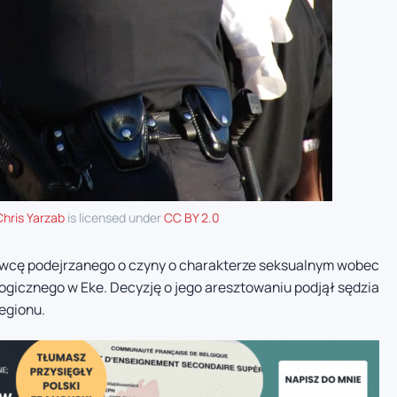
Chris Yarzab
is licensed under
CC BY 2.0
wcę podejrzanego o czyny o charakterze seksualnym wobec
ogicznego w Eke. Decyzję o jego aresztowaniu podjął sędzia
regionu.