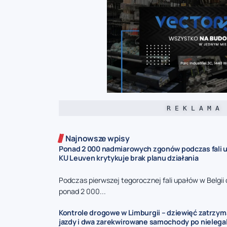
R E K L A M A
Najnowsze wpisy
Ponad 2 000 nadmiarowych zgonów podczas fali u
KU Leuven krytykuje brak planu działania
Podczas pierwszej tegorocznej fali upałów w Belgi
ponad 2 000...
Kontrole drogowe w Limburgii – dziewięć zatrzy
jazdy i dwa zarekwirowane samochody po nieleg