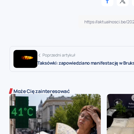
Poprzedni artykuł
Taksówki: zapowiedziano manifestację w Bruks
Może Cię zainteresować