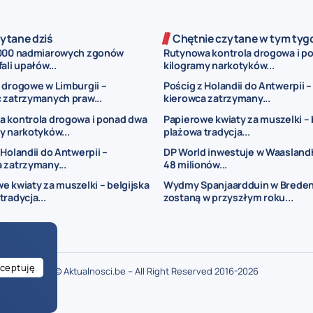
ytane dziś
Chętnie czytane w tym tyg
000 nadmiarowych zgonów
Rutynowa kontrola drogowa i p
ali upałów...
kilogramy narkotyków...
 drogowe w Limburgii –
Pościg z Holandii do Antwerpii –
 zatrzymanych praw...
kierowca zatrzymany...
 kontrola drogowa i ponad dwa
Papierowe kwiaty za muszelki – 
y narkotyków...
plażowa tradycja...
 Holandii do Antwerpii –
DP World inwestuje w Waasland
 zatrzymany...
48 milionów...
e kwiaty za muszelki – belgijska
Wydmy Spanjaardduin w Brede
tradycja...
zostaną w przyszłym roku...
ceptuję
© Aktualnosci.be – All Right Reserved 2016-2026
ogłoszenia Belgia
ogłoszenia dla Polaków w Belgii
drobne ogłoszenia Bel
je w Belgii