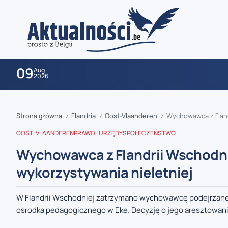
09
Aug
2026
Strona główna
Flandria
Oost-Vlaanderen
Wychowawca z Fland
/
/
/
OOST-VLAANDEREN
PRAWO I URZĘDY
SPOŁECZEŃSTWO
Wychowawca z Flandrii Wschodni
wykorzystywania nieletniej
zaobserwuj nas
W Flandrii Wschodniej zatrzymano wychowawcę podejrzaneg
ośrodka pedagogicznego w Eke. Decyzję o jego aresztowaniu
zaobserwuj nas