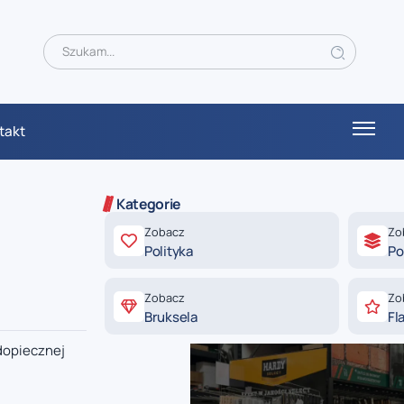
takt
Kategorie
Zobacz
Zo
Polityka
Po
Zobacz
Zo
Bruksela
Fl
dopiecznej