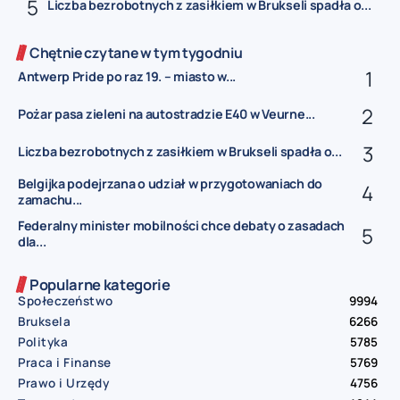
Liczba bezrobotnych z zasiłkiem w Brukseli spadła o...
Chętnie czytane w tym tygodniu
Antwerp Pride po raz 19. – miasto w...
Pożar pasa zieleni na autostradzie E40 w Veurne...
Liczba bezrobotnych z zasiłkiem w Brukseli spadła o...
Belgijka podejrzana o udział w przygotowaniach do
zamachu...
Federalny minister mobilności chce debaty o zasadach
dla...
Popularne kategorie
Społeczeństwo
9994
Bruksela
6266
Polityka
5785
Praca i Finanse
5769
Prawo i Urzędy
4756