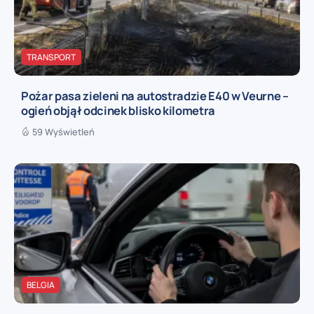
TRANSPORT
Pożar pasa zieleni na autostradzie E40 w Veurne –
ogień objął odcinek blisko kilometra
59 Wyświetleń
BELGIA