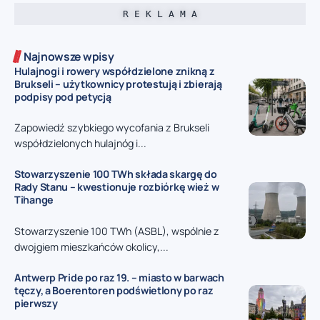
R E K L A M A
Najnowsze wpisy
Hulajnogi i rowery współdzielone znikną z
Brukseli – użytkownicy protestują i zbierają
podpisy pod petycją
Zapowiedź szybkiego wycofania z Brukseli
współdzielonych hulajnóg i...
Stowarzyszenie 100 TWh składa skargę do
Rady Stanu – kwestionuje rozbiórkę wież w
Tihange
Stowarzyszenie 100 TWh (ASBL), wspólnie z
dwojgiem mieszkańców okolicy,...
Antwerp Pride po raz 19. – miasto w barwach
tęczy, a Boerentoren podświetlony po raz
pierwszy