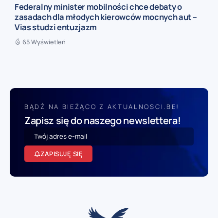
Federalny minister mobilności chce debaty o
zasadach dla młodych kierowców mocnych aut –
Vias studzi entuzjazm
65 Wyświetleń
BĄDŹ NA BIEŻĄCO Z AKTUALNOSCI.BE!
Zapisz się do naszego newslettera!
ZAPISUJĘ SIĘ