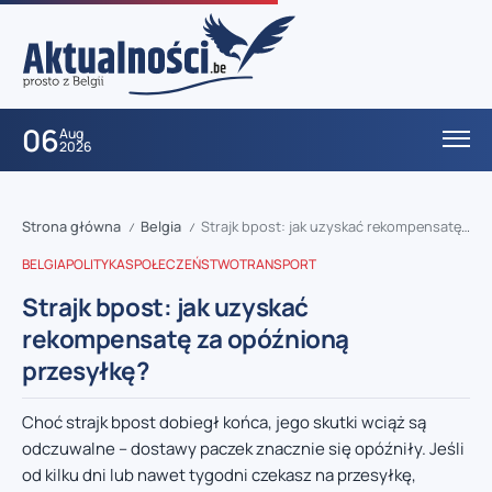
06
Aug
2026
Strona główna
Belgia
Strajk bpost: jak uzyskać rekompensatę za opóźnioną przesyłkę?
/
/
BELGIA
POLITYKA
SPOŁECZEŃSTWO
TRANSPORT
Strajk bpost: jak uzyskać
rekompensatę za opóźnioną
przesyłkę?
Choć strajk bpost dobiegł końca, jego skutki wciąż są
odczuwalne – dostawy paczek znacznie się opóźniły. Jeśli
od kilku dni lub nawet tygodni czekasz na przesyłkę,