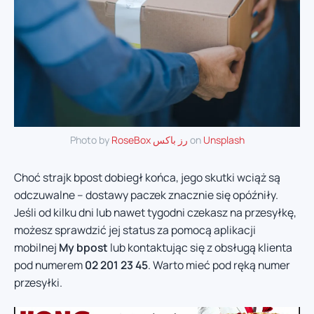
Photo by
RoseBox رز باکس
on
Unsplash
Choć strajk bpost dobiegł końca, jego skutki wciąż są
odczuwalne – dostawy paczek znacznie się opóźniły.
Jeśli od kilku dni lub nawet tygodni czekasz na przesyłkę,
możesz sprawdzić jej status za pomocą aplikacji
mobilnej
My bpost
lub kontaktując się z obsługą klienta
pod numerem
02 201 23 45
. Warto mieć pod ręką numer
przesyłki.