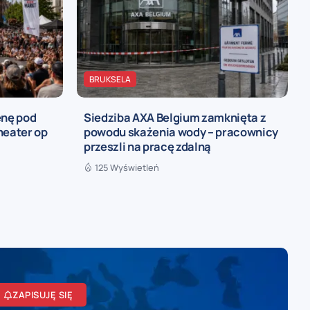
BRUKSELA
enę pod
Siedziba AXA Belgium zamknięta z
heater op
powodu skażenia wody – pracownicy
przeszli na pracę zdalną
125 Wyświetleń
ZAPISUJĘ SIĘ