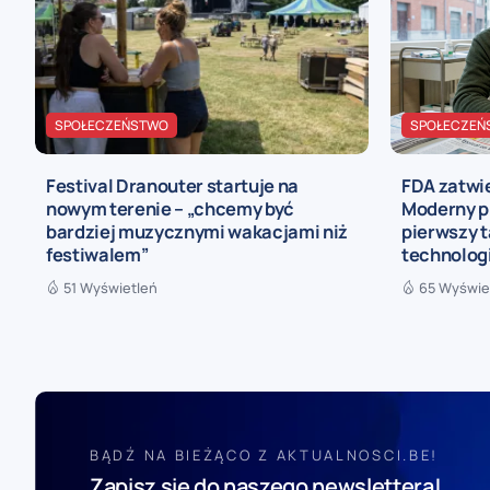
SPOŁECZEŃSTWO
SPOŁECZEŃ
Festival Dranouter startuje na
FDA zatwi
nowym terenie – „chcemy być
Moderny pr
bardziej muzycznymi wakacjami niż
pierwszy t
festiwalem”
technolog
51 Wyświetleń
65 Wyświe
BĄDŹ NA BIEŻĄCO Z AKTUALNOSCI.BE!
Zapisz się do naszego newslettera!