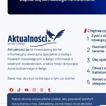
Chętnie cz
Zyski z 
nowego p
Festival
Aktualnosci.be
to nowoczesny portal
terenie 
informacyjny stworzony specjalnie z myślą o
Polakach mieszkających w Belgii: informacje o
Olej opał
lokalnych wydarzeniach, a także treści dotyczące
Oliwa z o
życia codziennego w Belgii.
Kalliston.
Śledź nas, aby być na bieżąco z tym, co ważne!
Koniec 
sklepów w
Nasza strona używa plików cookie, aby poprawić komfort
korzystania z niej. Zakładamy, że nie masz nic przeciwko