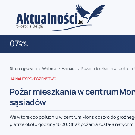
07
Aug
2026
Strona główna
Walonia
Hainaut
Pożar mieszkania w centrum 
/
/
/
HAINAUT
SPOŁECZEŃSTWO
Pożar mieszkania w centrum Mon
sąsiadów
zaobserwuj nas
We wtorek po południu w centrum Mons doszło do groźnego 
piętrze około godziny 16:30. Straż pożarna została natychm
zaobserwuj nas