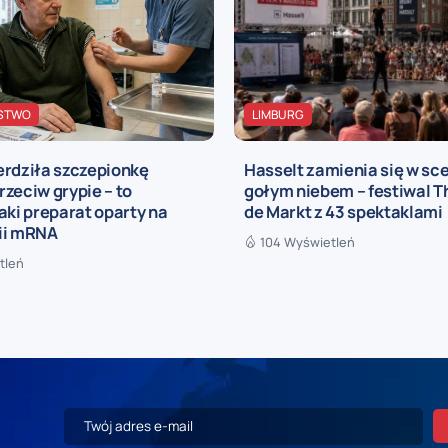
STWO
LIMBURG
erdziła szczepionkę
Hasselt zamienia się w sc
zeciw grypie – to
gołym niebem – festiwal T
aki preparat oparty na
de Markt z 43 spektaklami
ii mRNA
104 Wyświetleń
tleń