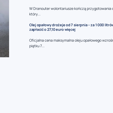
W Dranouter wolontariusze kończą przygotowania d
który...
Olej opałowy drożeje od 7 sierpnia – za 1 000 litr
zapłacić o 27,10 euro więcej
Oficjalna cena maksymalna oleju opałowego wzrośni
piątku 7...