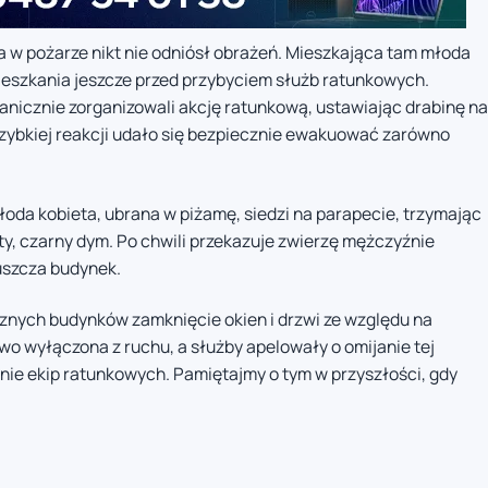
 w pożarze nikt nie odniósł obrażeń. Mieszkająca tam młoda
ieszkania jeszcze przed przybyciem służb ratunkowych.
tanicznie zorganizowali akcję ratunkową, ustawiając drabinę na
zybkiej reakcji udało się bezpiecznie ewakuować zarówno
łoda kobieta, ubrana w piżamę, siedzi na parapecie, trzymając
sty, czarny dym. Po chwili przekazuje zwierzę mężczyźnie
uszcza budynek.
znych budynków zamknięcie okien i drzwi ze względu na
o wyłączona z ruchu, a służby apelowały o omijanie tej
nie ekip ratunkowych. Pamiętajmy o tym w przyszłości, gdy