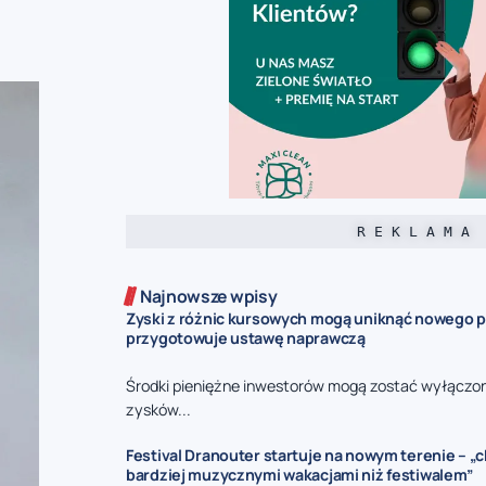
R E K L A M A
Najnowsze wpisy
Zyski z różnic kursowych mogą uniknąć nowego p
przygotowuje ustawę naprawczą
Środki pieniężne inwestorów mogą zostać wyłączo
zysków...
Festival Dranouter startuje na nowym terenie – 
bardziej muzycznymi wakacjami niż festiwalem”