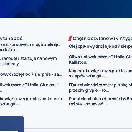
ytane dziś
Chętnie czytane w tym tyg
różnic kursowych mogą uniknąć
Olej opałowy drożeje od 7 sierpni
odatku...
Oliwa z oliwek marek Olitalia, Giu
 Dranouter startuje na nowym
Kalliston...
– „chcemy...
Koniec obowiązkowego dnia za
owy drożeje od 7 sierpnia – za...
sklepów w Belgii –...
liwek marek Olitalia, Giurlani i
FDA zatwierdziła szczepionkę 
..
przeciw grypie – to...
obowiązkowego dnia zamknięcia
Podatek od nieruchomości w Br
 Belgii –...
rośnie – dziewięć...