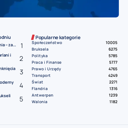
odniu
Popularne kategorie
Społeczeństwo
10005
a – za...
Bruksela
6275
rlani i
Polityka
5785
Praca i Finanse
5777
mknięcia
Prawo i Urzędy
4765
Transport
4249
Moderny
Świat
2271
Flandria
1316
Antwerpen
1239
ukseli
Walonia
1182