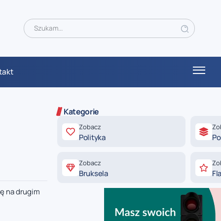
takt
Kategorie
Zobacz
Zo
Polityka
Po
Zobacz
Zo
Bruksela
Fl
ę na drugim