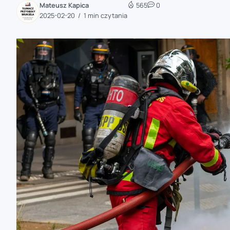
Mateusz Kapica
565
0
zaobserwuj nas
2025-02-20
1 min czytania
zaobserwuj nas
zaobserwuj nas
zaobserwuj nas