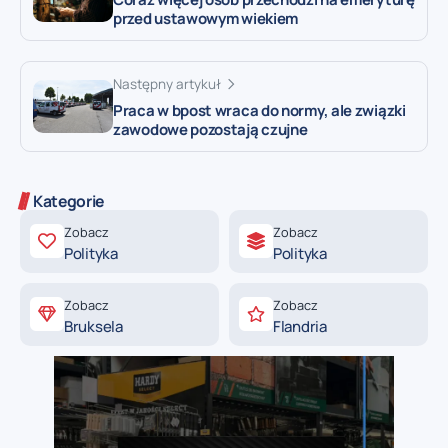
przed ustawowym wiekiem
Następny artykuł
Praca w bpost wraca do normy, ale związki
zawodowe pozostają czujne
Kategorie
Zobacz
Zobacz
Polityka
Polityka
Zobacz
Zobacz
Bruksela
Flandria