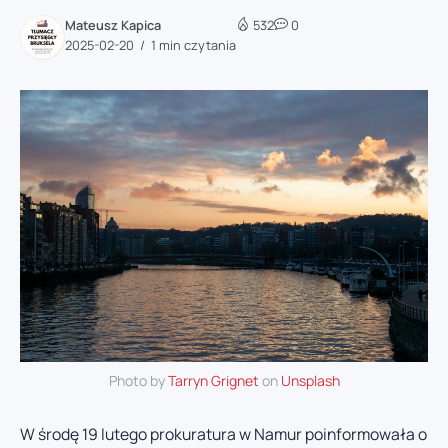
Mateusz Kapica
532
0
2025-02-20
1 min czytania
Photo by
Tarryn Grignet
on
Unsplash
W środę 19 lutego prokuratura w Namur poinformowała o