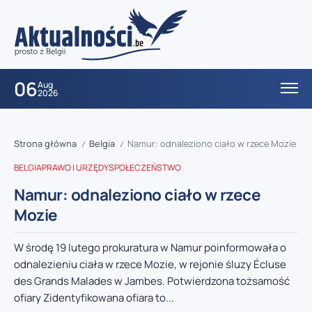
06
Aug
2026
Strona główna
Belgia
Namur: odnaleziono ciało w rzece Mozie
/
/
BELGIA
PRAWO I URZĘDY
SPOŁECZEŃSTWO
Namur: odnaleziono ciało w rzece
Mozie
W środę 19 lutego prokuratura w Namur poinformowała o
odnalezieniu ciała w rzece Mozie, w rejonie śluzy Écluse
des Grands Malades w Jambes. Potwierdzona tożsamość
ofiary Zidentyfikowana ofiara to...