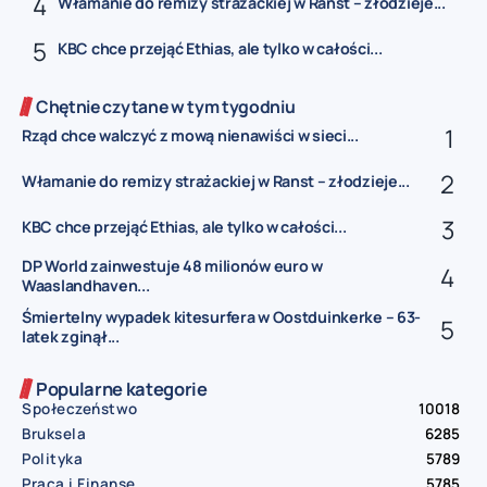
Włamanie do remizy strażackiej w Ranst – złodzieje...
KBC chce przejąć Ethias, ale tylko w całości...
Chętnie czytane w tym tygodniu
Rząd chce walczyć z mową nienawiści w sieci...
Włamanie do remizy strażackiej w Ranst – złodzieje...
KBC chce przejąć Ethias, ale tylko w całości...
DP World zainwestuje 48 milionów euro w
Waaslandhaven...
Śmiertelny wypadek kitesurfera w Oostduinkerke – 63-
latek zginął...
Popularne kategorie
Społeczeństwo
10018
Bruksela
6285
Polityka
5789
Praca i Finanse
5785