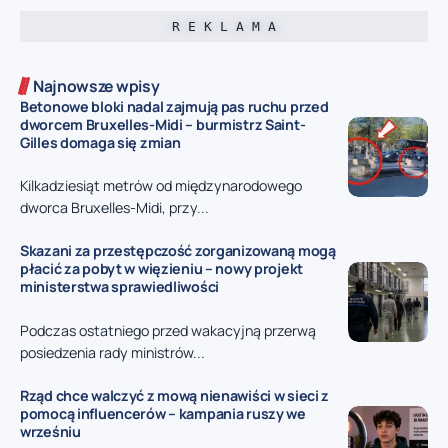
R E K L A M A
Najnowsze wpisy
Betonowe bloki nadal zajmują pas ruchu przed
dworcem Bruxelles-Midi – burmistrz Saint-
Gilles domaga się zmian
Kilkadziesiąt metrów od międzynarodowego
dworca Bruxelles-Midi, przy...
Skazani za przestępczość zorganizowaną mogą
płacić za pobyt w więzieniu – nowy projekt
ministerstwa sprawiedliwości
Podczas ostatniego przed wakacyjną przerwą
posiedzenia rady ministrów...
Rząd chce walczyć z mową nienawiści w sieci z
pomocą influencerów – kampania ruszy we
wrześniu