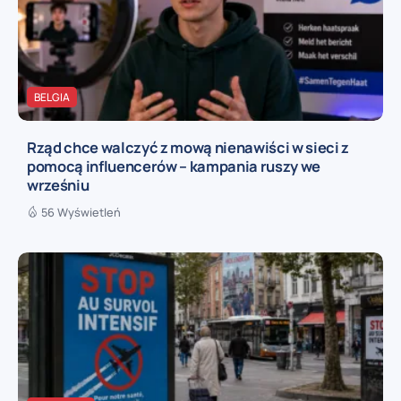
BELGIA
Rząd chce walczyć z mową nienawiści w sieci z
pomocą influencerów – kampania ruszy we
wrześniu
56 Wyświetleń