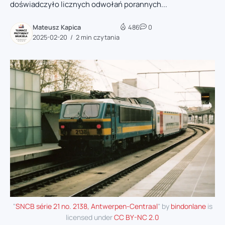
doświadczyło licznych odwołań porannych...
Mateusz Kapica
486
0
2025-02-20
2 min czytania
"
SNCB série 21 no. 2138, Antwerpen-Centraal
" by
bindonlane
is
licensed under
CC BY-NC 2.0