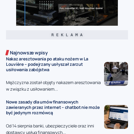
R E K L A M A
Najnowsze wpisy
Nakaz aresztowania po ataku nożem w La
Louvière – podejrzany usłyszał zarzut
usiłowania zabójstwa
Mężczyzna został objęty nakazem aresztowania
w związku z usiłowaniem...
Nowe zasady dla umów finansowych
zawieranych przez internet – chatbot nie może
być jedynym rozmówcą
Od 14 sierpnia banki, ubezpieczyciele oraz inni
dostawcy usług finansowych...