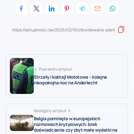
Poprzedni artykuł
Strzały i koktajl Mołotowa – kolejna
niespokojna noc na Anderlecht
Następny artykuł
Belgia pominięta w europejskich
rozmowach kryzysowych: brak
doświadczenia czy zbyt małe wydatki na