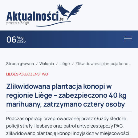
06
Aug
2026
Strona główna
Walonia
Liège
Zlikwidowana plantacja konopi w regionie Liège – zabezpieczono 40 kg marihuany, zatrzymano cztery osoby
/
/
/
LIÈGE
SPOŁECZEŃSTWO
Zlikwidowana plantacja konopi w
regionie Liège – zabezpieczono 40 kg
marihuany, zatrzymano cztery osoby
Podczas operacji przeprowadzonej przez służby śledcze
policji strefy Hesbaye oraz patrol antyprzestępczy PAC,
zlikwidowano plantację konopi indyjskich w miejscowości