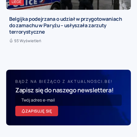
LIÈGE
Belgijka podejrzana o udział w przygotowaniach
do zamachu w Paryżu – usłyszała zarzuty
terrorystyczne
93 Wyświetleń
BĄDŹ NA BIEŻĄCO Z AKTUALNOSCI.BE!
Zapisz się do naszego newslettera!
ZAPISUJĘ SIĘ