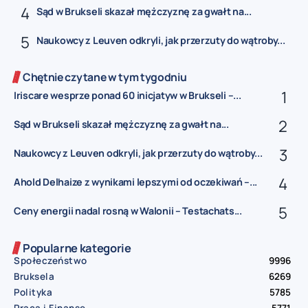
Sąd w Brukseli skazał mężczyznę za gwałt na...
Naukowcy z Leuven odkryli, jak przerzuty do wątroby...
Chętnie czytane w tym tygodniu
Iriscare wesprze ponad 60 inicjatyw w Brukseli –...
Sąd w Brukseli skazał mężczyznę za gwałt na...
Naukowcy z Leuven odkryli, jak przerzuty do wątroby...
Ahold Delhaize z wynikami lepszymi od oczekiwań –...
Ceny energii nadal rosną w Walonii – Testachats...
Popularne kategorie
Społeczeństwo
9996
Bruksela
6269
Polityka
5785
Praca i Finanse
5771