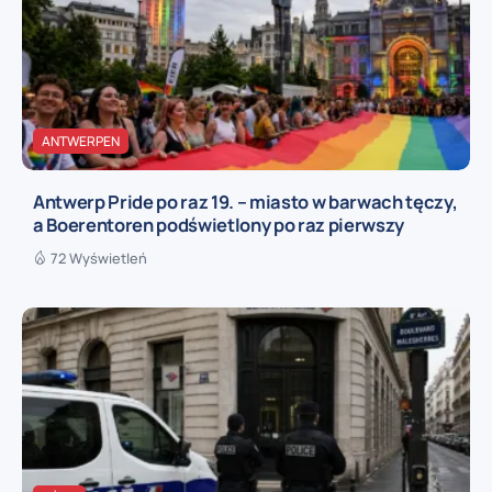
ANTWERPEN
Antwerp Pride po raz 19. – miasto w barwach tęczy,
a Boerentoren podświetlony po raz pierwszy
72 Wyświetleń