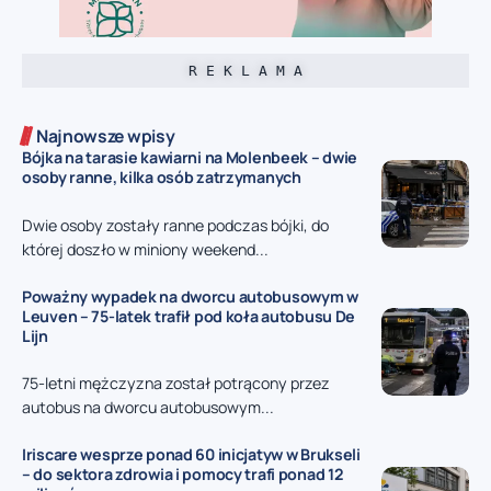
R E K L A M A
Najnowsze wpisy
Bójka na tarasie kawiarni na Molenbeek – dwie
osoby ranne, kilka osób zatrzymanych
Dwie osoby zostały ranne podczas bójki, do
której doszło w miniony weekend...
Poważny wypadek na dworcu autobusowym w
Leuven – 75-latek trafił pod koła autobusu De
Lijn
75-letni mężczyzna został potrącony przez
autobus na dworcu autobusowym...
Iriscare wesprze ponad 60 inicjatyw w Brukseli
– do sektora zdrowia i pomocy trafi ponad 12