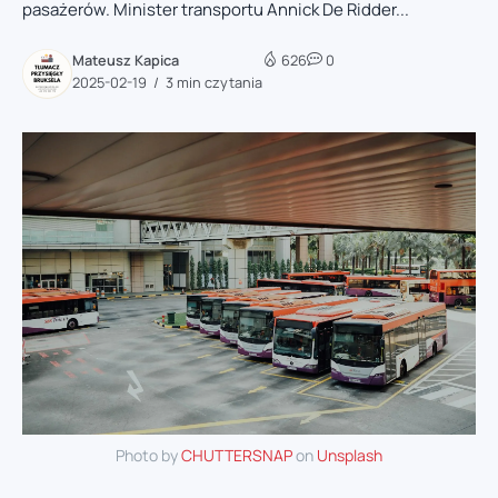
pasażerów. Minister transportu Annick De Ridder...
Mateusz Kapica
626
0
2025-02-19
3 min czytania
Photo by
CHUTTERSNAP
on
Unsplash