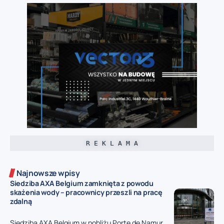
R E K L A M A
Najnowsze wpisy
Siedziba AXA Belgium zamknięta z powodu
skażenia wody – pracownicy przeszli na pracę
zdalną
Siedziba AXA Belgium w pobliżu Porte de Namur