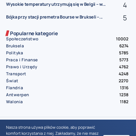
Wysokie temperatury utrzymują się w Belgii – w...
Bójka przy stacji premetra Bourse w Brukseli –...
Popularne kategorie
Społeczeństwo
10002
Bruksela
6274
Polityka
5785
Praca i Finanse
5773
Prawo i Urzędy
4762
Transport
4248
Świat
2270
Flandria
1316
Antwerpen
1238
Walonia
1182
© Aktualnosci.be – All Right Reserved 2016-2026
Nasza strona używa plików cookie, aby poprawić
komfort korzystania z niej. Zakładamy, że nie masz