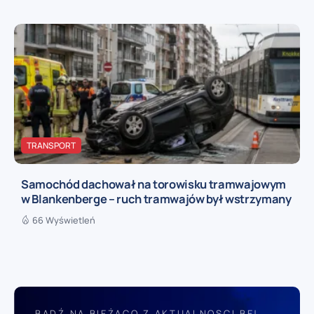
TRANSPORT
Samochód dachował na torowisku tramwajowym
w Blankenberge – ruch tramwajów był wstrzymany
66 Wyświetleń
BĄDŹ NA BIEŻĄCO Z AKTUALNOSCI.BE!