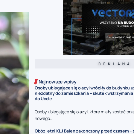
R E K L A M A
Najnowsze wpisy
Osoby ubiegające się o azyl wróciły do budynku 
niezdatny do zamieszkania – skutek wstrzymania
do Uccle
Osoby ubiegające się o azyl, które miały zostać prz
nowego...
Obóz letni KLJ Balen zakończony przed czasem –