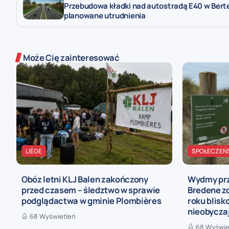
Przebudowa kładki nad autostradą E40 w Bert
planowane utrudnienia
Może Cię zainteresować
LIÈGE
SPOŁECZEŃ
Obóz letni KLJ Balen zakończony
Wydmy prz
przed czasem – śledztwo w sprawie
Bredene z
podglądactwa w gminie Plombières
roku blis
nieobycza
68 Wyświetleń
68 Wyświe