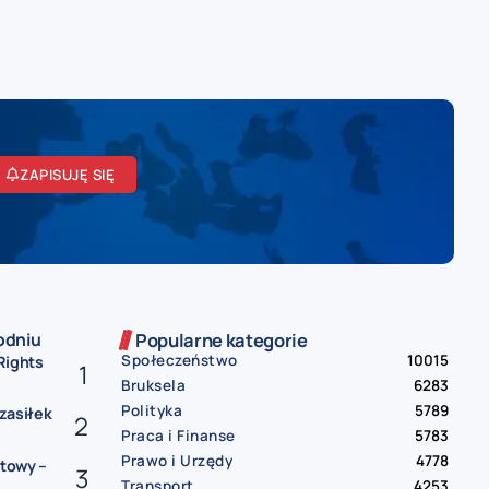
ZAPISUJĘ SIĘ
odniu
Popularne kategorie
Społeczeństwo
10015
Rights
Bruksela
6283
Polityka
5789
 zasiłek
Praca i Finanse
5783
Prawo i Urzędy
4778
etowy –
Transport
4253