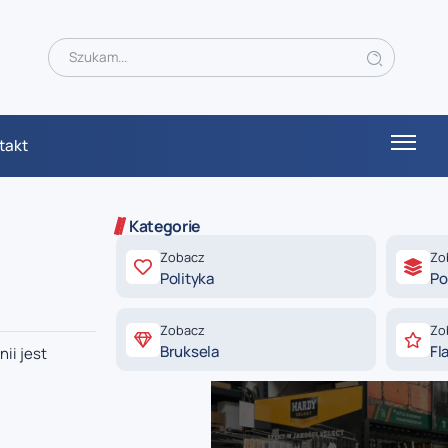
takt
Kategorie
Zobacz
Zo
Polityka
Po
Zobacz
Zo
Bruksela
Fl
ii jest