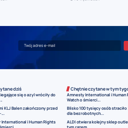
ytane dziś
Chętnie czytane w tym tyg
egające się o azyl wróciły do
Amnesty International i Human 
..
Watch o śmierci...
ni KLJ Balen zakończony przed
Blisko 100 tysięcy osób straciło
...
dla bezrobotnych...
International i Human Rights
ALDI otwiera kolejny sklep outl
mierci...
tym razem...