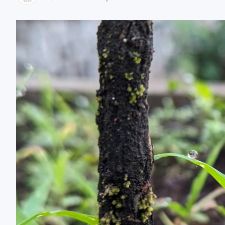
zaobserwuj nas
zaobserwuj nas
zaobserwuj nas
zaobserwuj nas