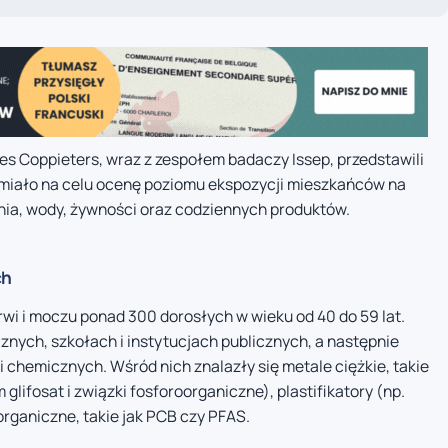
es Coppieters, wraz z zespołem badaczy Issep, przedstawili
e miało na celu ocenę poziomu ekspozycji mieszkańców na
ia, wody, żywności oraz codziennych produktów.
ch
wi i moczu ponad 300 dorosłych w wieku od 40 do 59 lat.
nych, szkołach i instytucjach publicznych, a następnie
chemicznych. Wśród nich znalazły się metale ciężkie, takie
 glifosat i związki fosforoorganiczne), plastifikatory (np.
organiczne, takie jak PCB czy PFAS.