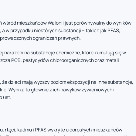
ń wśród mieszkańców Walonii jest porównywalny do wyników
 a w przypadku niektórych substancji – takich jak PFAS,
 z wprowadzonych ograniczeń prawnych.
iej narażeni na substancje chemiczne, które kumulują się w
szcza PCB, pestycydów chloroorganicznych oraz metali
, że dzieci mają wyższy poziom ekspozycji na inne substancje,
żkie. Wynika to głównie z ich nawyków żywieniowych i
o ust.
iu, rtęci, kadmu i PFAS wykryte u dorosłych mieszkańców