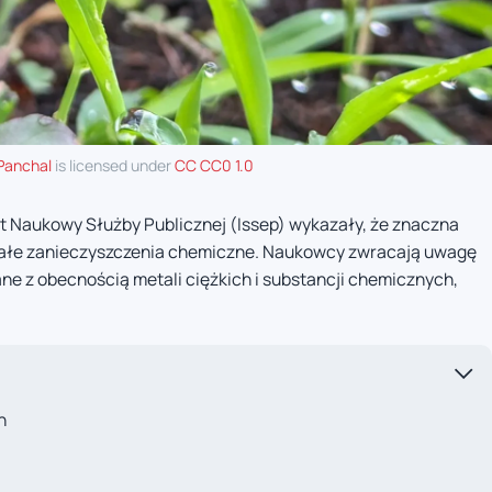
 Panchal
is licensed under
CC CC0 1.0
 Naukowy Służby Publicznej (Issep) wykazały, że znaczna
rwałe zanieczyszczenia chemiczne. Naukowcy zwracają uwagę
ne z obecnością metali ciężkich i substancji chemicznych,
h