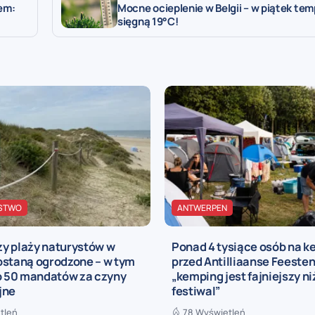
em:
Mocne ocieplenie w Belgii – w piątek te
sięgną 19°C!
STWO
ANTWERPEN
y plaży naturystów w
Ponad 4 tysiące osób na 
ostaną ogrodzone – w tym
przed Antilliaanse Feesten
ko 50 mandatów za czyny
„kemping jest fajniejszy n
jne
festiwal”
tleń
78 Wyświetleń