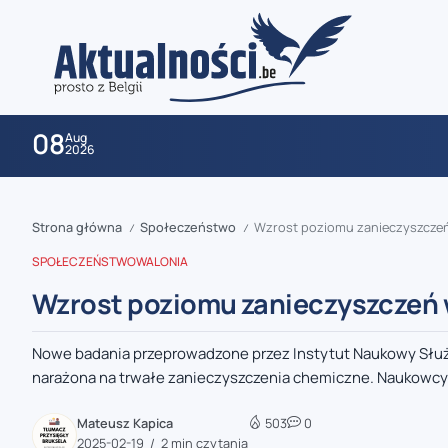
08
Aug
2026
Strona główna
Społeczeństwo
Wzrost poziomu zanieczyszcze
/
/
SPOŁECZEŃSTWO
WALONIA
Wzrost poziomu zanieczyszczeń
Nowe badania przeprowadzone przez Instytut Naukowy Służby
zaobserwuj nas
narażona na trwałe zanieczyszczenia chemiczne. Naukowcy 
zaobserwuj nas
Mateusz Kapica
503
0
2025-02-19
2 min czytania