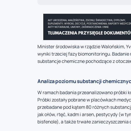
Minister środowiska w rządzie Walońskim, Yv
wyniki trzeciej fazy biomonitoringu. Badani
substancje chemiczne pochodzące z otoczen
Analiza poziomu substancji chemiczny
W ramach badania przeanalizowano próbki kr
Próbki zostały pobrane w placówkach medycz
przebadane pod kątem 80 różnych substancji 
jak ołów, rtęć, kadm i arsen, pestycydy (w tym
bisfenole), a także trwałe zanieczyszczenia 