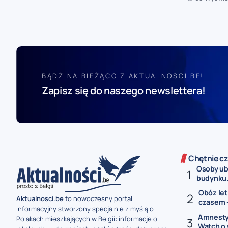
BĄDŹ NA BIEŻĄCO Z AKTUALNOSCI.BE!
Zapisz się do naszego newslettera!
Chętnie cz
Osoby ubi
budynku.
Obóz let
Aktualnosci.be
to nowoczesny portal
czasem –
informacyjny stworzony specjalnie z myślą o
Amnesty 
Polakach mieszkających w Belgii: informacje o
Watch o ś