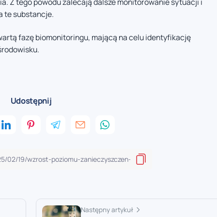
a. Z tego powodu zalecają dalsze monitorowanie sytuacji i
a te substancje.
rtą fazę biomonitoringu, mającą na celu identyfikację
środowisku.
Udostępnij
Następny artykuł