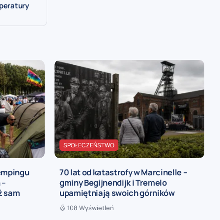
mperatury
SPOŁECZEŃSTWO
kempingu
70 lat od katastrofy w Marcinelle –
 –
gminy Begijnendijk i Tremelo
iż sam
upamiętniają swoich górników
108 Wyświetleń