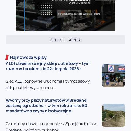
R E K L A M A
Najnowsze wpisy
ALDI otwiera kolejny sklep outletowy – tym
razem w Lanaken, do 22 sierpnia 2026 r.
Sieć ALDI ponownie uruchomiła tymczasowy
sklep outletowy z mocno...
Wydmy przy plaży naturystów w Bredene
zostaną ogrodzone – w tym roku blisko 50
mandatów za czyny nieobyczajne
Chroniony obszar przyrodniczy Spanjaardduin w
Bredene, położony tuż obok...