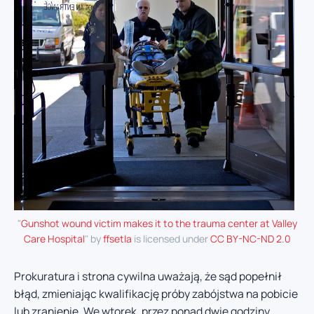
"
Gunshot wound victim makes it to the trauma center at Valley
Care Hospital
" by
ffsetla
is licensed under
CC BY-NC-ND 2.0
Prokuratura i strona cywilna uważają, że sąd popełnił
błąd, zmieniając kwalifikację próby zabójstwa na pobicie
lub zranienie. We wtorek, przez ponad dwie godziny,