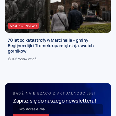
SPOŁECZEŃSTWO
70 lat od katastrofy w Marcinelle – gminy
Begijnendijk i Tremelo upamiętniają swoich
górników
106 Wyświetleń
BĄDŹ NA BIEŻĄCO Z AKTUALNOSCI.BE!
Zapisz się do naszego newslettera!