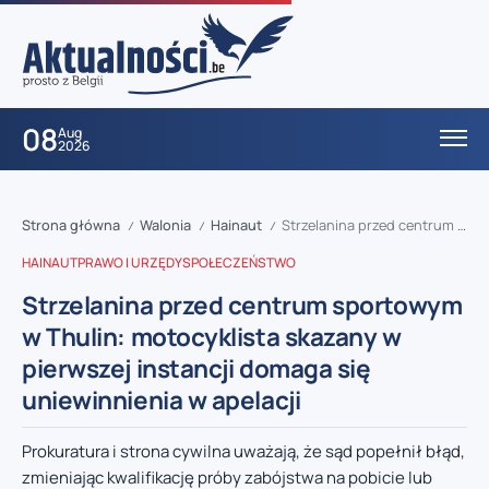
08
Aug
2026
Strona główna
Walonia
Hainaut
Strzelanina przed centrum sportowym w Thulin: motocyklista skazany w pierwszej instancji domaga się uniewinnienia w apelacji
/
/
/
HAINAUT
PRAWO I URZĘDY
SPOŁECZEŃSTWO
Strzelanina przed centrum sportowym
w Thulin: motocyklista skazany w
pierwszej instancji domaga się
uniewinnienia w apelacji
Prokuratura i strona cywilna uważają, że sąd popełnił błąd,
zmieniając kwalifikację próby zabójstwa na pobicie lub