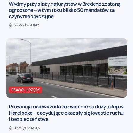
Wydmy przy plaży naturystów w Bredene zostaną
ogrodzone – w tym roku blisko 50 mandatów za
czyny nieobyczajne
55 Wyświetleń
PRAWO I URZĘDY
Prowincja unieważniła zezwolenie na duży sklep w
Harelbeke – decydujące okazały się kwestie ruchu
i bezpieczeństwa
93 Wyświetleń