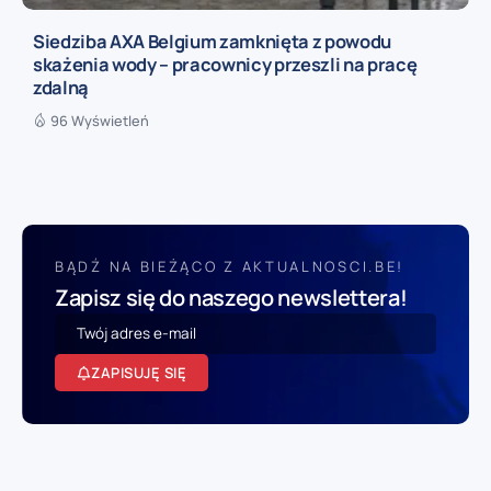
Siedziba AXA Belgium zamknięta z powodu
skażenia wody – pracownicy przeszli na pracę
zdalną
96 Wyświetleń
BĄDŹ NA BIEŻĄCO Z AKTUALNOSCI.BE!
Zapisz się do naszego newslettera!
ZAPISUJĘ SIĘ