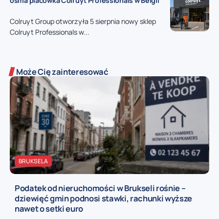
ósma placówka Colruyt Professionals w Belgii
Colruyt Group otworzyła 5 sierpnia nowy sklep
Colruyt Professionals w...
Może Cię zainteresować
BRUKSELA
Podatek od nieruchomości w Brukseli rośnie –
dziewięć gmin podnosi stawki, rachunki wyższe
nawet o setki euro