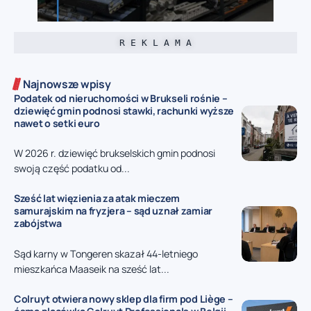
R E K L A M A
Najnowsze wpisy
Podatek od nieruchomości w Brukseli rośnie –
dziewięć gmin podnosi stawki, rachunki wyższe
nawet o setki euro
W 2026 r. dziewięć brukselskich gmin podnosi
swoją część podatku od...
Sześć lat więzienia za atak mieczem
samurajskim na fryzjera – sąd uznał zamiar
zabójstwa
Sąd karny w Tongeren skazał 44-letniego
mieszkańca Maaseik na sześć lat...
Colruyt otwiera nowy sklep dla firm pod Liège –