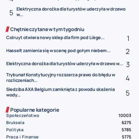
Elektryczna dorożka dla turystów uderzyła w drzewo
w...
Chętnie czytane w tym tygodniu
Colruyt otwiera nowy sklep dla firm pod Liège...
Hasselt zamienia się w scenę pod gołym niebem...
Elektryczna dorożka dla turystów uderzyła w drzewo w...
Trybunał Konstytucyjny rozszerza prawo do błędu w
rozliczeniach...
Siedziba AXA Belgium zamknięta z powodu skażenia
wody...
Popularne kategorie
Społeczeństwo
10003
Bruksela
6275
Polityka
5785
Praca i Finanse
5775