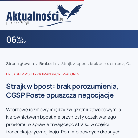
06
Aug
2026
Strona główna
Bruksela
Strajk w bpost: brak porozumienia, CGSP Poste opuszcza negocjacje
/
/
BRUKSELA
POLITYKA
TRANSPORT
WALONIA
Strajk w bpost: brak porozumienia,
CGSP Poste opuszcza negocjacje
Wtorkowe rozmowy między związkami zawodowymi a
kierownictwem bpost nie przyniosły oczekiwanego
przełomu w sprawie trwającego strajku w części
francuskojęzycznej kraju. Pomimo pewnych drobnych...