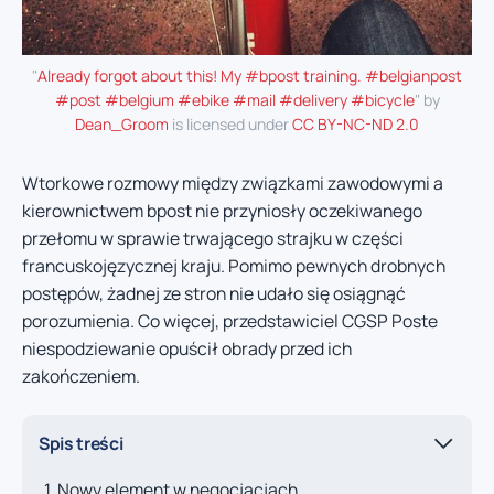
"
Already forgot about this! My #bpost training. #belgianpost
#post #belgium #ebike #mail #delivery #bicycle
" by
Dean_Groom
is licensed under
CC BY-NC-ND 2.0
Wtorkowe rozmowy między związkami zawodowymi a
kierownictwem bpost nie przyniosły oczekiwanego
przełomu w sprawie trwającego strajku w części
francuskojęzycznej kraju. Pomimo pewnych drobnych
postępów, żadnej ze stron nie udało się osiągnąć
porozumienia. Co więcej, przedstawiciel CGSP Poste
niespodziewanie opuścił obrady przed ich
zakończeniem.
Spis treści
Nowy element w negocjacjach