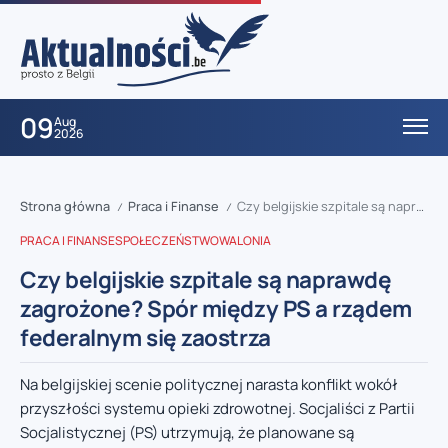
09
Aug
2026
Strona główna
Praca i Finanse
Czy belgijskie szpitale są naprawdę zagrożone? Spór między PS a rządem federalnym się zaostrza
/
/
PRACA I FINANSE
SPOŁECZEŃSTWO
WALONIA
Czy belgijskie szpitale są naprawdę
zagrożone? Spór między PS a rządem
federalnym się zaostrza
Na belgijskiej scenie politycznej narasta konflikt wokół
przyszłości systemu opieki zdrowotnej. Socjaliści z Partii
Socjalistycznej (PS) utrzymują, że planowane są