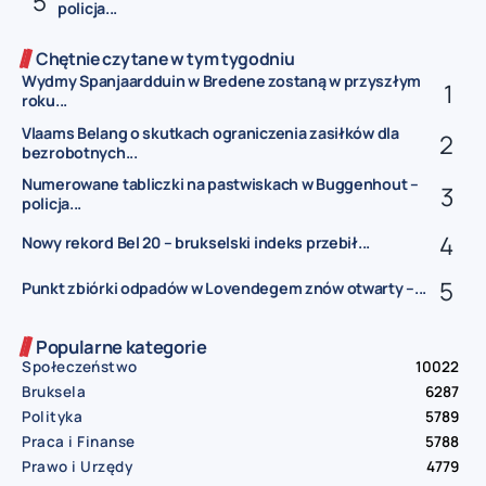
policja...
Chętnie czytane w tym tygodniu
Wydmy Spanjaardduin w Bredene zostaną w przyszłym
roku...
Vlaams Belang o skutkach ograniczenia zasiłków dla
bezrobotnych...
Numerowane tabliczki na pastwiskach w Buggenhout –
policja...
Nowy rekord Bel 20 – brukselski indeks przebił...
Punkt zbiórki odpadów w Lovendegem znów otwarty –...
Popularne kategorie
Społeczeństwo
10022
Bruksela
6287
Polityka
5789
Praca i Finanse
5788
Prawo i Urzędy
4779