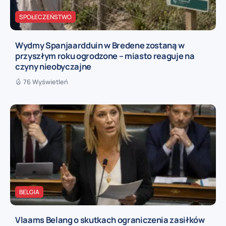
SPOŁECZEŃSTWO
Wydmy Spanjaardduin w Bredene zostaną w
przyszłym roku ogrodzone – miasto reaguje na
czyny nieobyczajne
76 Wyświetleń
BELGIA
Vlaams Belang o skutkach ograniczenia zasiłków