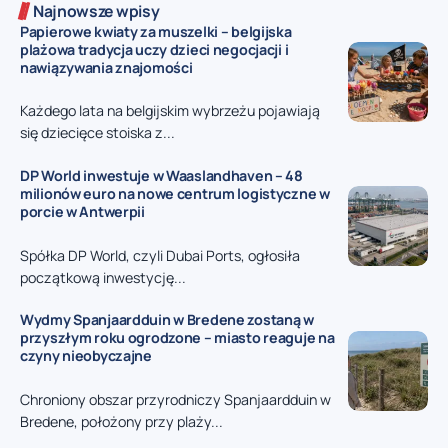
Najnowsze wpisy
Papierowe kwiaty za muszelki – belgijska
plażowa tradycja uczy dzieci negocjacji i
nawiązywania znajomości
Każdego lata na belgijskim wybrzeżu pojawiają
się dziecięce stoiska z...
DP World inwestuje w Waaslandhaven – 48
milionów euro na nowe centrum logistyczne w
porcie w Antwerpii
Spółka DP World, czyli Dubai Ports, ogłosiła
początkową inwestycję...
Wydmy Spanjaardduin w Bredene zostaną w
przyszłym roku ogrodzone – miasto reaguje na
czyny nieobyczajne
Chroniony obszar przyrodniczy Spanjaardduin w
Bredene, położony przy plaży...