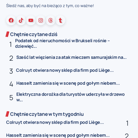
Śledź nas, aby być na bieżąco z tym, co ważne!
Chętnie czytane dziś
Podatek od nieruchomości w Brukseli rośnie –
dziewięć...
Sześć lat więzienia za atak mieczem samurajskim na...
Colruyt otwiera nowy sklep dla firm pod Liège...
Hasselt zamienia się w scenę pod gołym niebem...
Elektryczna dorożka dla turystów uderzyła w drzewo
w...
Chętnie czytane w tym tygodniu
Colruyt otwiera nowy sklep dla firm pod Liège...
Hasselt zamienia się w scenę pod gołym niebem...