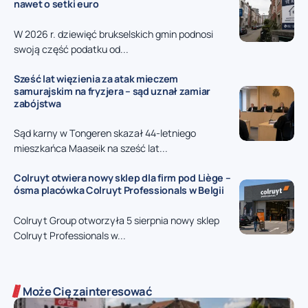
nawet o setki euro
W 2026 r. dziewięć brukselskich gmin podnosi
swoją część podatku od...
Sześć lat więzienia za atak mieczem
samurajskim na fryzjera – sąd uznał zamiar
zabójstwa
Sąd karny w Tongeren skazał 44-letniego
mieszkańca Maaseik na sześć lat...
Colruyt otwiera nowy sklep dla firm pod Liège –
ósma placówka Colruyt Professionals w Belgii
Colruyt Group otworzyła 5 sierpnia nowy sklep
Colruyt Professionals w...
Może Cię zainteresować