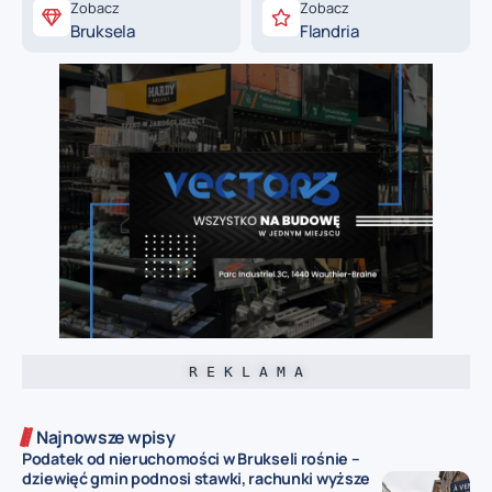
Zobacz
Zobacz
Bruksela
Flandria
R E K L A M A
Najnowsze wpisy
Podatek od nieruchomości w Brukseli rośnie –
dziewięć gmin podnosi stawki, rachunki wyższe