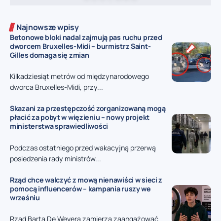
Najnowsze wpisy
Betonowe bloki nadal zajmują pas ruchu przed
dworcem Bruxelles-Midi – burmistrz Saint-
Gilles domaga się zmian
Kilkadziesiąt metrów od międzynarodowego
dworca Bruxelles-Midi, przy...
Skazani za przestępczość zorganizowaną mogą
płacić za pobyt w więzieniu – nowy projekt
ministerstwa sprawiedliwości
Podczas ostatniego przed wakacyjną przerwą
posiedzenia rady ministrów...
Rząd chce walczyć z mową nienawiści w sieci z
pomocą influencerów – kampania ruszy we
wrześniu
Rząd Barta De Wevera zamierza zaangażować