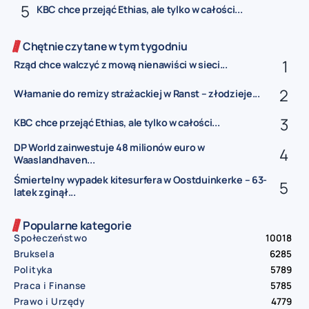
KBC chce przejąć Ethias, ale tylko w całości...
Chętnie czytane w tym tygodniu
Rząd chce walczyć z mową nienawiści w sieci...
Włamanie do remizy strażackiej w Ranst – złodzieje...
KBC chce przejąć Ethias, ale tylko w całości...
DP World zainwestuje 48 milionów euro w
Waaslandhaven...
Śmiertelny wypadek kitesurfera w Oostduinkerke – 63-
latek zginął...
Popularne kategorie
Społeczeństwo
10018
Bruksela
6285
Polityka
5789
Praca i Finanse
5785
Prawo i Urzędy
4779