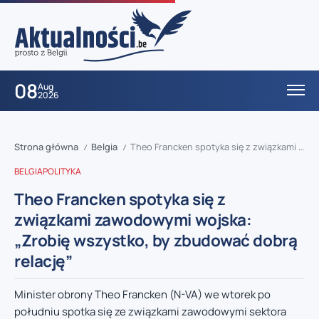
08
Aug
2026
Strona główna
Belgia
Theo Francken spotyka się z związkami zawodowymi wojska: „Zrobię wszystko, by zbudować dobrą relację”
/
/
BELGIA
POLITYKA
Theo Francken spotyka się z
związkami zawodowymi wojska:
„Zrobię wszystko, by zbudować dobrą
relację”
Minister obrony Theo Francken (N-VA) we wtorek po
południu spotka się ze związkami zawodowymi sektora