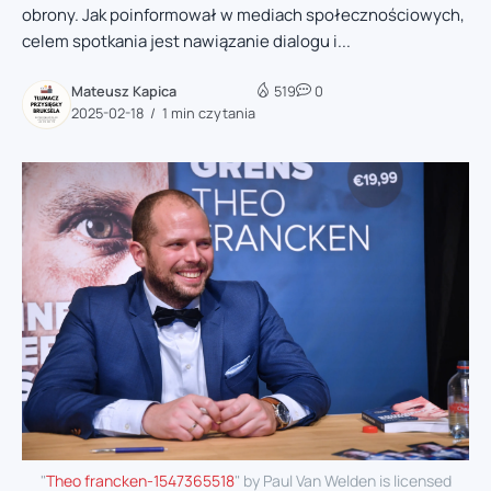
obrony. Jak poinformował w mediach społecznościowych,
celem spotkania jest nawiązanie dialogu i...
Mateusz Kapica
519
0
2025-02-18
1 min czytania
"
Theo francken-1547365518
" by Paul Van Welden is licensed