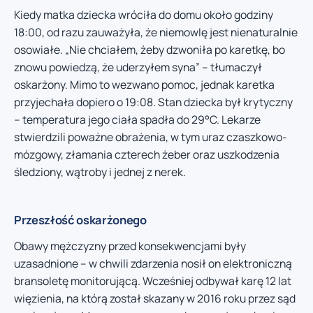
Kiedy matka dziecka wróciła do domu około godziny
18:00, od razu zauważyła, że niemowlę jest nienaturalnie
osowiałe. „Nie chciałem, żeby dzwoniła po karetkę, bo
znowu powiedzą, że uderzyłem syna” – tłumaczył
oskarżony. Mimo to wezwano pomoc, jednak karetka
przyjechała dopiero o 19:08. Stan dziecka był krytyczny
– temperatura jego ciała spadła do 29°C. Lekarze
stwierdzili poważne obrażenia, w tym uraz czaszkowo-
mózgowy, złamania czterech żeber oraz uszkodzenia
śledziony, wątroby i jednej z nerek.
Przeszłość oskarżonego
Obawy mężczyzny przed konsekwencjami były
uzasadnione – w chwili zdarzenia nosił on elektroniczną
bransoletę monitorującą. Wcześniej odbywał karę 12 lat
więzienia, na którą został skazany w 2016 roku przez sąd