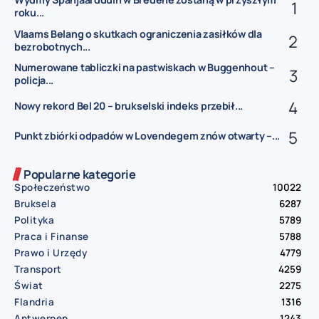
roku...
Vlaams Belang o skutkach ograniczenia zasiłków dla
bezrobotnych...
Numerowane tabliczki na pastwiskach w Buggenhout –
policja...
Nowy rekord Bel 20 – brukselski indeks przebił...
Punkt zbiórki odpadów w Lovendegem znów otwarty –...
Popularne kategorie
Społeczeństwo
10022
Bruksela
6287
Polityka
5789
Praca i Finanse
5788
Prawo i Urzędy
4779
Transport
4259
Świat
2275
Flandria
1316
Antwerpen
1243