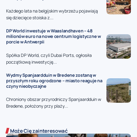
Każdego lata na belgijskim wybrzeżu pojawiają
się dziecięce stoiska z...
DP World inwestuje w Waaslandhaven – 48
milionów euro na nowe centrum logistyczne w
porcie w Antwerpii
Spółka DP World, czyli Dubai Ports, ogłosiła
początkową inwestycję...
Wydmy Spanjaardduin w Bredene zostaną w
przyszłym roku ogrodzone – miasto reaguje na
czyny nieobyczajne
Chroniony obszar przyrodniczy Spanjaardduin w
Bredene, położony przy plaży...
Może Cię zainteresować