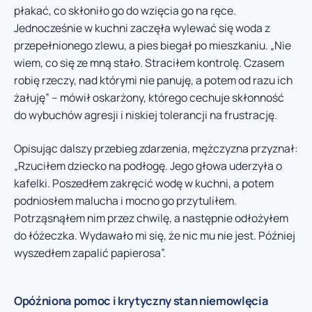
płakać, co skłoniło go do wzięcia go na ręce.
Jednocześnie w kuchni zaczęła wylewać się woda z
przepełnionego zlewu, a pies biegał po mieszkaniu. „Nie
wiem, co się ze mną stało. Straciłem kontrolę. Czasem
robię rzeczy, nad którymi nie panuję, a potem od razu ich
żałuję” – mówił oskarżony, którego cechuje skłonność
do wybuchów agresji i niskiej tolerancji na frustrację.
Opisując dalszy przebieg zdarzenia, mężczyzna przyznał:
„Rzuciłem dziecko na podłogę. Jego głowa uderzyła o
kafelki. Poszedłem zakręcić wodę w kuchni, a potem
podniosłem malucha i mocno go przytuliłem.
Potrząsnąłem nim przez chwilę, a następnie odłożyłem
do łóżeczka. Wydawało mi się, że nic mu nie jest. Później
wyszedłem zapalić papierosa”.
Opóźniona pomoc i krytyczny stan niemowlęcia