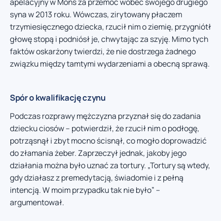
apelacyjny w Mons za przemoc wobec swojego drugiego
syna w 2013 roku. Wówczas, zirytowany płaczem
trzymiesięcznego dziecka, rzucił nim o ziemię, przygniótł
głowę stopą i podniósł je, chwytając za szyję. Mimo tych
faktów oskarżony twierdzi, że nie dostrzega żadnego
związku między tamtymi wydarzeniami a obecną sprawą.
Spór o kwalifikację czynu
Podczas rozprawy mężczyzna przyznał się do zadania
dziecku ciosów – potwierdził, że rzucił nim o podłogę,
potrząsnął i zbyt mocno ścisnął, co mogło doprowadzić
do złamania żeber. Zaprzeczył jednak, jakoby jego
działania można było uznać za tortury. „Tortury są wtedy,
gdy działasz z premedytacją, świadomie i z pełną
intencją. W moim przypadku tak nie było” –
argumentował.