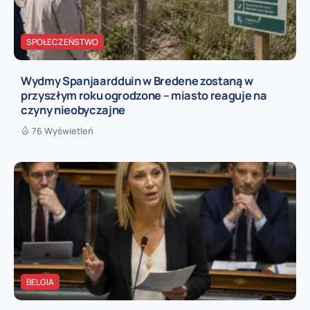
SPOŁECZEŃSTWO
Wydmy Spanjaardduin w Bredene zostaną w
przyszłym roku ogrodzone – miasto reaguje na
czyny nieobyczajne
76 Wyświetleń
BELGIA