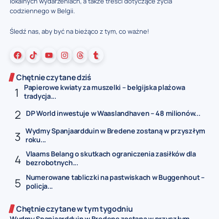
lokalnych wydarzeniach, a także treści dotyczące życia
codziennego w Belgii.
Śledź nas, aby być na bieżąco z tym, co ważne!
Chętnie czytane dziś
Papierowe kwiaty za muszelki – belgijska plażowa
tradycja...
DP World inwestuje w Waaslandhaven – 48 milionów...
Wydmy Spanjaardduin w Bredene zostaną w przyszłym
roku...
Vlaams Belang o skutkach ograniczenia zasiłków dla
bezrobotnych...
Numerowane tabliczki na pastwiskach w Buggenhout –
policja...
Chętnie czytane w tym tygodniu
Wydmy Spanjaardduin w Bredene zostaną w przyszłym