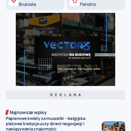
Bruksela
Flandria
R E K L A M A
Najnowsze wpisy
Papierowe kwiaty za muszelki – belgijska
plażowa tradycja uczy dzieci negocjacji i
nawiązywania znajomości