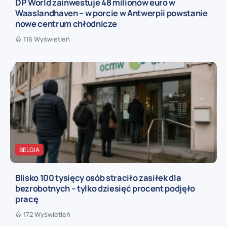
DP World zainwestuje 48 milionów euro w
Waaslandhaven – w porcie w Antwerpii powstanie
nowe centrum chłodnicze
116 Wyświetleń
BELGIA
Blisko 100 tysięcy osób straciło zasiłek dla
bezrobotnych – tylko dziesięć procent podjęło
pracę
172 Wyświetleń