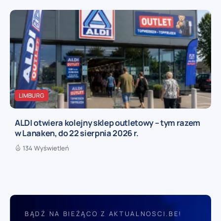
LIMBURG
ALDI otwiera kolejny sklep outletowy – tym razem
w Lanaken, do 22 sierpnia 2026 r.
134 Wyświetleń
BĄDŹ NA BIEŻĄCO Z AKTUALNOSCI.BE!