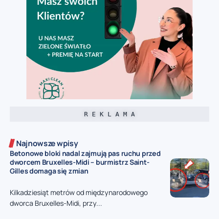
R E K L A M A
Najnowsze wpisy
Betonowe bloki nadal zajmują pas ruchu przed
dworcem Bruxelles-Midi – burmistrz Saint-
Gilles domaga się zmian
Kilkadziesiąt metrów od międzynarodowego
dworca Bruxelles-Midi, przy...