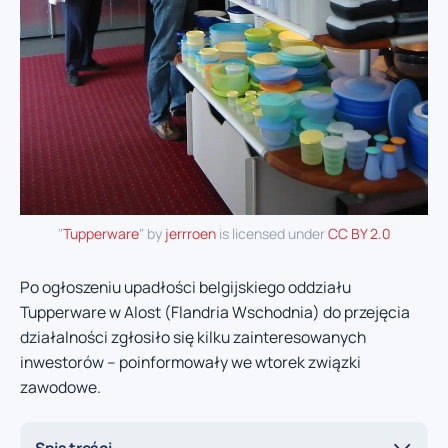
"
Tupperware
" by
jerrroen
is licensed under
CC BY 2.0
Po ogłoszeniu upadłości belgijskiego oddziału
Tupperware w Alost (Flandria Wschodnia) do przejęcia
działalności zgłosiło się kilku zainteresowanych
inwestorów – poinformowały we wtorek związki
zawodowe.
Spis treści