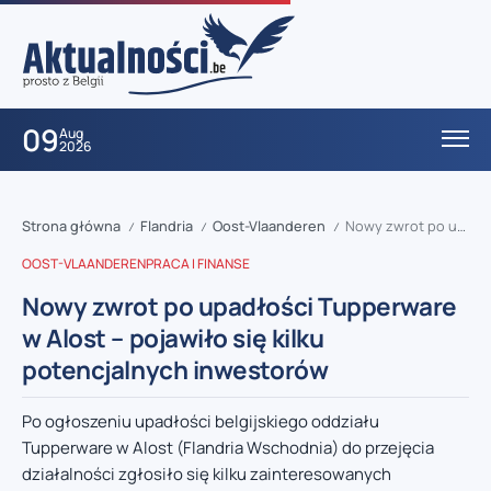
09
Aug
2026
Strona główna
Flandria
Oost-Vlaanderen
Nowy zwrot po upadłości Tupperware w Alost – pojawiło się kilku potencjalnych inwestorów
/
/
/
OOST-VLAANDEREN
PRACA I FINANSE
Nowy zwrot po upadłości Tupperware
w Alost – pojawiło się kilku
potencjalnych inwestorów
Po ogłoszeniu upadłości belgijskiego oddziału
Tupperware w Alost (Flandria Wschodnia) do przejęcia
działalności zgłosiło się kilku zainteresowanych