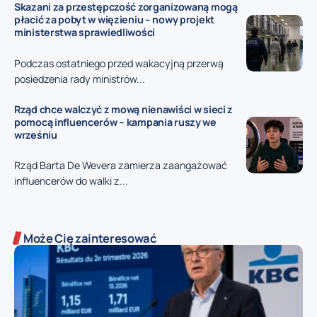
Skazani za przestępczość zorganizowaną mogą
płacić za pobyt w więzieniu – nowy projekt
ministerstwa sprawiedliwości
Podczas ostatniego przed wakacyjną przerwą
posiedzenia rady ministrów...
Rząd chce walczyć z mową nienawiści w sieci z
pomocą influencerów – kampania ruszy we
wrześniu
Rząd Barta De Wevera zamierza zaangażować
influencerów do walki z...
Może Cię zainteresować