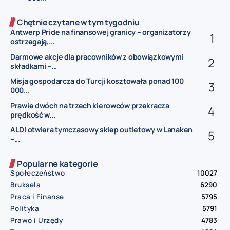
Chętnie czytane w tym tygodniu
Antwerp Pride na finansowej granicy – organizatorzy
ostrzegają,...
Darmowe akcje dla pracowników z obowiązkowymi
składkami –...
Misja gospodarcza do Turcji kosztowała ponad 100
000...
Prawie dwóch na trzech kierowców przekracza
prędkość w...
ALDI otwiera tymczasowy sklep outletowy w Lanaken
–...
Popularne kategorie
Społeczeństwo
10027
Bruksela
6290
Praca i Finanse
5795
Polityka
5791
Prawo i Urzędy
4783