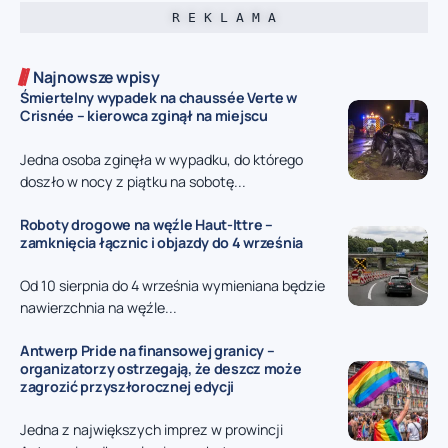
R E K L A M A
Najnowsze wpisy
Śmiertelny wypadek na chaussée Verte w
Crisnée – kierowca zginął na miejscu
Jedna osoba zginęła w wypadku, do którego
doszło w nocy z piątku na sobotę...
Roboty drogowe na węźle Haut-Ittre –
zamknięcia łącznic i objazdy do 4 września
Od 10 sierpnia do 4 września wymieniana będzie
nawierzchnia na węźle...
Antwerp Pride na finansowej granicy –
organizatorzy ostrzegają, że deszcz może
zagrozić przyszłorocznej edycji
Jedna z największych imprez w prowincji