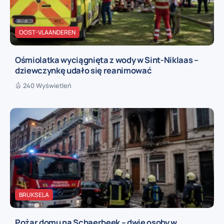
OOST-VLAANDEREN
Ośmiolatka wyciągnięta z wody w Sint-Niklaas –
dziewczynkę udało się reanimować
240 Wyświetleń
BRUKSELA
Pożar domu na Schaerbeek – dwie osoby w