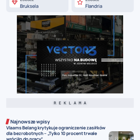
Bruksela
Flandria
R E K L A M A
Najnowsze wpisy
Vlaams Belang krytykuje ograniczenie zasiłków
dla bezrobotnych – „Tylko 10 procent trwale
wróciło do pracy”