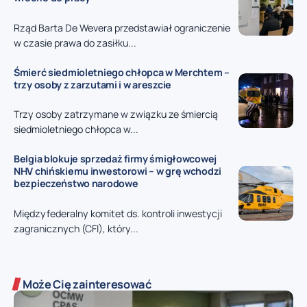
Rząd Barta De Wevera przedstawiał ograniczenie
w czasie prawa do zasiłku...
Śmierć siedmioletniego chłopca w Merchtem –
trzy osoby z zarzutami i w areszcie
Trzy osoby zatrzymane w związku ze śmiercią
siedmioletniego chłopca w...
Belgia blokuje sprzedaż firmy śmigłowcowej
NHV chińskiemu inwestorowi – w grę wchodzi
bezpieczeństwo narodowe
Międzyfederalny komitet ds. kontroli inwestycji
zagranicznych (CFI), który...
Może Cię zainteresować