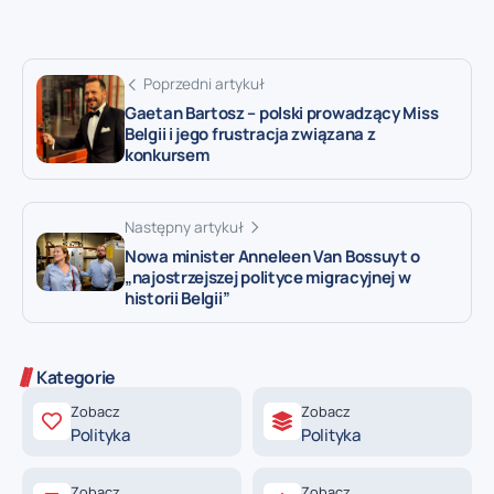
Poprzedni artykuł
Gaetan Bartosz – polski prowadzący Miss
Belgii i jego frustracja związana z
konkursem
Następny artykuł
Nowa minister Anneleen Van Bossuyt o
„najostrzejszej polityce migracyjnej w
historii Belgii”
Kategorie
Zobacz
Zobacz
Polityka
Polityka
Zobacz
Zobacz