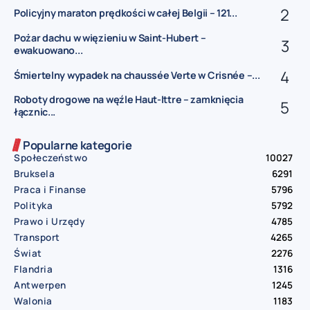
Policyjny maraton prędkości w całej Belgii – 121...
Pożar dachu w więzieniu w Saint-Hubert –
ewakuowano...
Śmiertelny wypadek na chaussée Verte w Crisnée –...
Roboty drogowe na węźle Haut-Ittre – zamknięcia
łącznic...
Popularne kategorie
Społeczeństwo
10027
Bruksela
6291
Praca i Finanse
5796
Polityka
5792
Prawo i Urzędy
4785
Transport
4265
Świat
2276
Flandria
1316
Antwerpen
1245
Walonia
1183