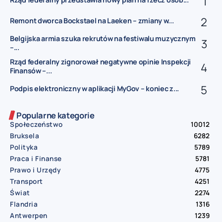
Remont dworca Bockstael na Laeken – zmiany w...
Belgijska armia szuka rekrutów na festiwalu muzycznym
–...
Rząd federalny zignorował negatywne opinie Inspekcji
Finansów –...
Podpis elektroniczny w aplikacji MyGov – koniec z...
Popularne kategorie
Społeczeństwo
10012
Bruksela
6282
Polityka
5789
Praca i Finanse
5781
Prawo i Urzędy
4775
Transport
4251
Świat
2274
Flandria
1316
Antwerpen
1239