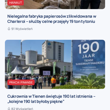
HAINAUT
Nielegalna fabryka papierosów zlikwidowana w
Charleroi – służby celne przejęły 19 ton tytoniu
91 Wyświetleń
PRACA I FINANSE
Cukrownia w Tienen świętuje 190 lat istnienia –
„kolejne 190 lat byłoby piękne”
82 Wyświetleń