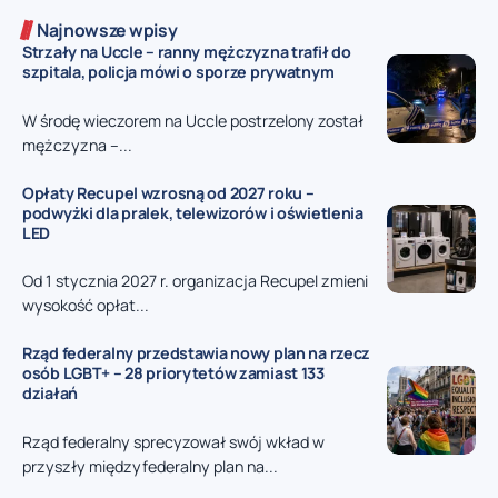
Najnowsze wpisy
Strzały na Uccle – ranny mężczyzna trafił do
szpitala, policja mówi o sporze prywatnym
W środę wieczorem na Uccle postrzelony został
mężczyzna –...
Opłaty Recupel wzrosną od 2027 roku –
podwyżki dla pralek, telewizorów i oświetlenia
LED
Od 1 stycznia 2027 r. organizacja Recupel zmieni
wysokość opłat...
Rząd federalny przedstawia nowy plan na rzecz
osób LGBT+ – 28 priorytetów zamiast 133
działań
Rząd federalny sprecyzował swój wkład w
przyszły międzyfederalny plan na...