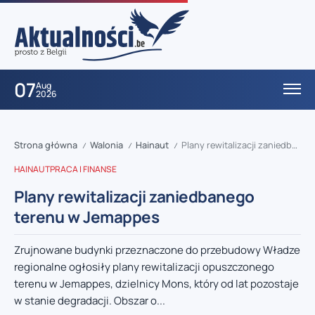
07
Aug
2026
Strona główna
Walonia
Hainaut
Plany rewitalizacji zaniedbanego terenu w Jemappes
/
/
/
HAINAUT
PRACA I FINANSE
Plany rewitalizacji zaniedbanego
terenu w Jemappes
Zrujnowane budynki przeznaczone do przebudowy Władze
regionalne ogłosiły plany rewitalizacji opuszczonego
terenu w Jemappes, dzielnicy Mons, który od lat pozostaje
w stanie degradacji. Obszar o...