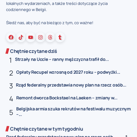
lokalnych wydarzeniach, a także treści dotyczące życia
codziennego w Belgii.
Śledź nas, aby być na bieżąco z tym, co ważne!
Chętnie czytane dziś
Strzały na Uccle – ranny mężczyzna trafił do...
Opłaty Recupel wzrosną od 2027 roku – podwyżki...
Rząd federalny przedstawia nowy plan na rzecz osób...
Remont dworca Bockstael na Laeken – zmiany w...
Belgijska armia szuka rekrutów na festiwalu muzycznym
–...
Chętnie czytane w tym tygodniu
Rząd federalny przedstawia nowy plan na rzecz osób...