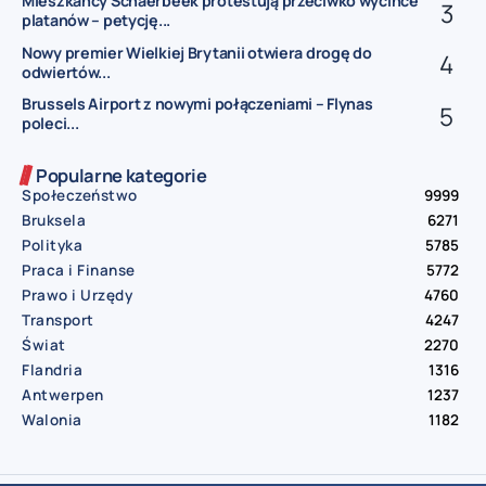
Mieszkańcy Schaerbeek protestują przeciwko wycince
platanów – petycję...
Nowy premier Wielkiej Brytanii otwiera drogę do
odwiertów...
Brussels Airport z nowymi połączeniami – Flynas
poleci...
Popularne kategorie
Społeczeństwo
9999
Bruksela
6271
Polityka
5785
Praca i Finanse
5772
Prawo i Urzędy
4760
Transport
4247
Świat
2270
Flandria
1316
Antwerpen
1237
Walonia
1182