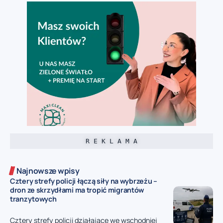
R E K L A M A
Najnowsze wpisy
Cztery strefy policji łączą siły na wybrzeżu –
dron ze skrzydłami ma tropić migrantów
tranzytowych
Cztery strefy policji działające we wschodniej