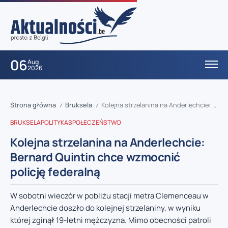
06
Aug
2026
Strona główna
Bruksela
Kolejna strzelanina na Anderlechcie: Bernard Quintin chce wzmocnić policję federalną
/
/
BRUKSELA
POLITYKA
SPOŁECZEŃSTWO
Kolejna strzelanina na Anderlechcie:
Bernard Quintin chce wzmocnić
policję federalną
W sobotni wieczór w pobliżu stacji metra Clemenceau w
Anderlechcie doszło do kolejnej strzelaniny, w wyniku
której zginął 19-letni mężczyzna. Mimo obecności patroli