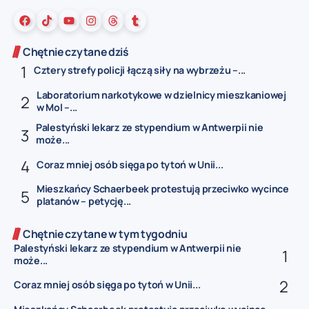
Chętnie czytane dziś
Cztery strefy policji łączą siły na wybrzeżu –...
Laboratorium narkotykowe w dzielnicy mieszkaniowej
w Mol –...
Palestyński lekarz ze stypendium w Antwerpii nie
może...
Coraz mniej osób sięga po tytoń w Unii...
Mieszkańcy Schaerbeek protestują przeciwko wycince
platanów – petycję...
Chętnie czytane w tym tygodniu
Palestyński lekarz ze stypendium w Antwerpii nie
może...
Coraz mniej osób sięga po tytoń w Unii...