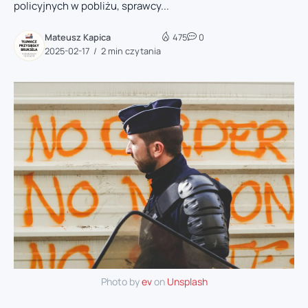
policyjnych w pobliżu, sprawcy...
Mateusz Kapica
475
0
2025-02-17
2 min czytania
Photo by
ev
on
Unsplash