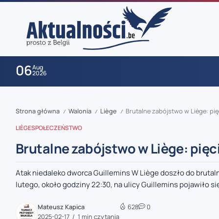
06
Aug
2026
Strona główna
Walonia
Liège
Brutalne zabójstwo w Liège: p
/
/
/
LIÈGE
SPOŁECZEŃSTWO
Brutalne zabójstwo w Liège: pię
Atak niedaleko dworca Guillemins W Liège doszło do bruta
zaobserwuj nas
lutego, około godziny 22:30, na ulicy Guillemins pojawiło się
zaobserwuj nas
Mateusz Kapica
628
0
2025-02-17
1 min czytania