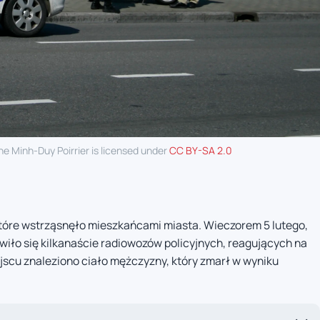
ne Minh-Duy Poirrier is licensed under
CC BY-SA 2.0
tóre wstrząsnęło mieszkańcami miasta. Wieczorem 5 lutego,
awiło się kilkanaście radiowozów policyjnych, reagujących na
jscu znaleziono ciało mężczyzny, który zmarł w wyniku