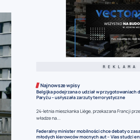
R E K L A M A
Najnowsze wpisy
Belgijka podejrzana o udział w przygotowaniach
Paryżu – usłyszała zarzuty terrorystyczne
24-letnia mieszkanka Liège, przekazana Francji prze
władze na...
Federalny minister mobilności chce debaty o zas
młodych kierowców mocnych aut – Vias studzi e