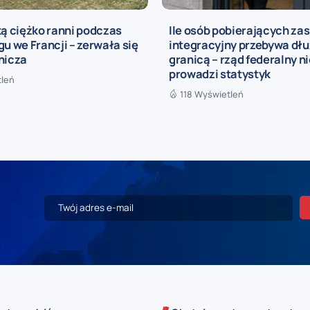
ką ciężko ranni podczas
Ile osób pobierających zas
gu we Francji – zerwała się
integracyjny przebywa dłu
nicza
granicą – rząd federalny n
prowadzi statystyk
tleń
118 Wyświetleń