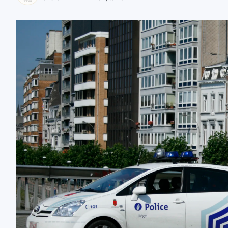
zaobserwuj nas
zaobserwuj nas
zaobserwuj nas
zaobserwuj nas