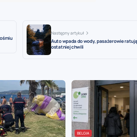
Następny artykuł
 ośmiu
Auto wpada do wody, pasażerowie ratują
ostatniej chwili
BELGIA