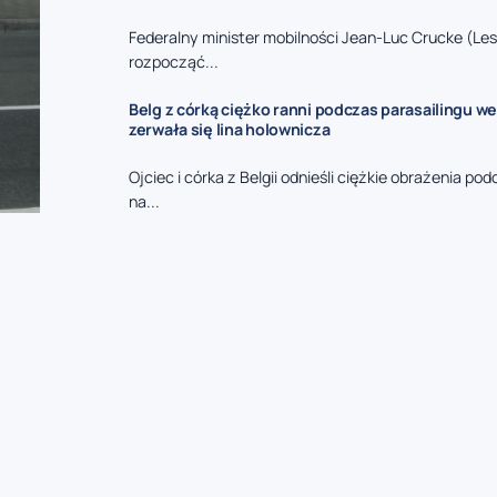
Federalny minister mobilności Jean-Luc Crucke (Le
rozpocząć...
Belg z córką ciężko ranni podczas parasailingu we 
zerwała się lina holownicza
Ojciec i córka z Belgii odnieśli ciężkie obrażenia p
na...