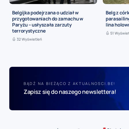
Belgijka podejrzana o udział w
Belg z cór
przygotowaniach do zamachu w
parasailin
Paryżu – usłyszała zarzuty
lina holow
terrorystyczne
51 Wyświe
32 Wyświetleń
BĄDŹ NA BIEŻĄCO Z AKTUALNOSCI.BE!
Zapisz się do naszego newslettera!