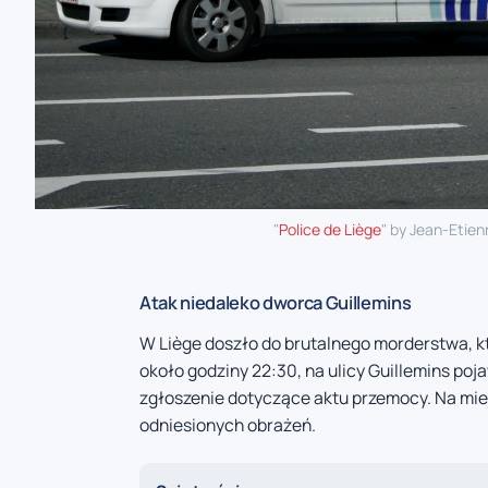
"
Police de Liège
" by Jean-Etien
Atak niedaleko dworca Guillemins
W Liège doszło do brutalnego morderstwa, k
około godziny 22:30, na ulicy Guillemins poj
zgłoszenie dotyczące aktu przemocy. Na mie
odniesionych obrażeń.