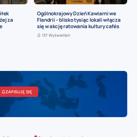
iłek
Ogólnokrajowy Dzień Kawiarni we
żej za
Flandrii – blisko tysiąc lokali włącza
ie
się w akcję ratowania kultury cafés
137 Wyświetleń
ZAPISUJĘ SIĘ