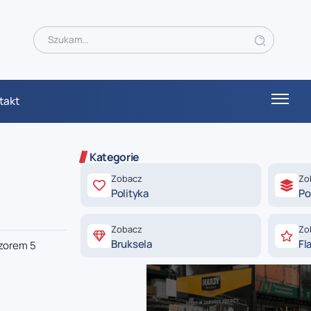
takt
Kategorie
Zobacz
Zo
Polityka
Po
Zobacz
Zo
Bruksela
Fl
czorem 5