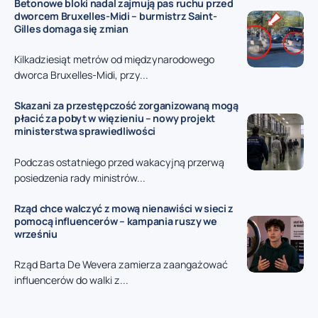
Betonowe bloki nadal zajmują pas ruchu przed
dworcem Bruxelles-Midi – burmistrz Saint-
Gilles domaga się zmian
Kilkadziesiąt metrów od międzynarodowego
dworca Bruxelles-Midi, przy...
Skazani za przestępczość zorganizowaną mogą
płacić za pobyt w więzieniu – nowy projekt
ministerstwa sprawiedliwości
Podczas ostatniego przed wakacyjną przerwą
posiedzenia rady ministrów...
Rząd chce walczyć z mową nienawiści w sieci z
pomocą influencerów – kampania ruszy we
wrześniu
Rząd Barta De Wevera zamierza zaangażować
influencerów do walki z...