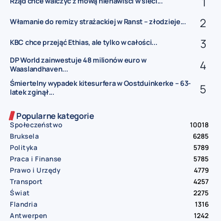
Rząd chce walczyć z mową nienawiści w sieci...
Włamanie do remizy strażackiej w Ranst – złodzieje...
KBC chce przejąć Ethias, ale tylko w całości...
DP World zainwestuje 48 milionów euro w
Waaslandhaven...
Śmiertelny wypadek kitesurfera w Oostduinkerke – 63-
latek zginął...
Popularne kategorie
Społeczeństwo
10018
Bruksela
6285
Polityka
5789
Praca i Finanse
5785
Prawo i Urzędy
4779
Transport
4257
Świat
2275
Flandria
1316
Antwerpen
1242