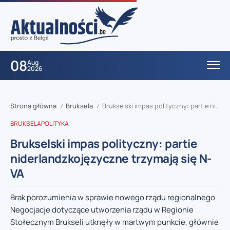
08
Aug
2026
Strona główna
Bruksela
Brukselski impas polityczny: partie niderlandzkojęzyczne trzymają się N-VA
/
/
BRUKSELA
POLITYKA
Brukselski impas polityczny: partie
niderlandzkojęzyczne trzymają się N-
VA
Brak porozumienia w sprawie nowego rządu regionalnego
Negocjacje dotyczące utworzenia rządu w Regionie
Stołecznym Brukseli utknęły w martwym punkcie, głównie