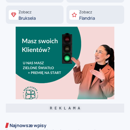
Zobacz
Zobacz
Bruksela
Flandria
R E K L A M A
Najnowsze wpisy