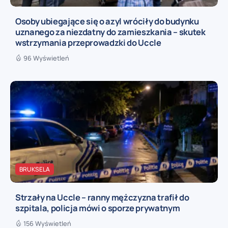
Osoby ubiegające się o azyl wróciły do budynku
uznanego za niezdatny do zamieszkania – skutek
wstrzymania przeprowadzki do Uccle
96 Wyświetleń
BRUKSELA
Strzały na Uccle – ranny mężczyzna trafił do
szpitala, policja mówi o sporze prywatnym
156 Wyświetleń