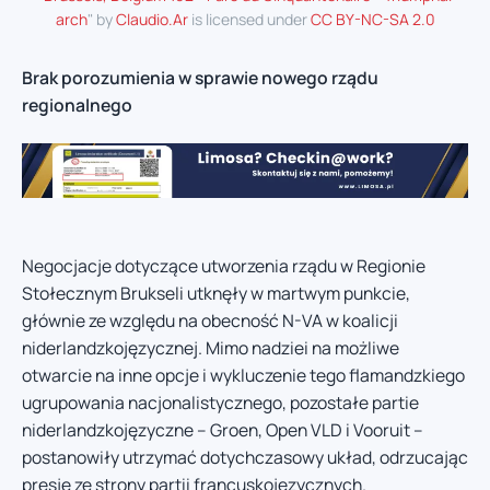
arch
" by
Claudio.Ar
is licensed under
CC BY-NC-SA 2.0
Brak porozumienia w sprawie nowego rządu
regionalnego
Negocjacje dotyczące utworzenia rządu w Regionie
Stołecznym Brukseli utknęły w martwym punkcie,
głównie ze względu na obecność N-VA w koalicji
niderlandzkojęzycznej. Mimo nadziei na możliwe
otwarcie na inne opcje i wykluczenie tego flamandzkiego
ugrupowania nacjonalistycznego, pozostałe partie
niderlandzkojęzyczne – Groen, Open VLD i Vooruit –
postanowiły utrzymać dotychczasowy układ, odrzucając
presję ze strony partii francuskojęzycznych.