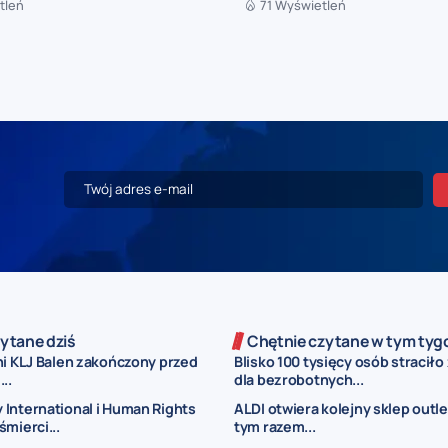
tleń
71 Wyświetleń
ytane dziś
Chętnie czytane w tym tyg
ni KLJ Balen zakończony przed
Blisko 100 tysięcy osób straciło
..
dla bezrobotnych...
International i Human Rights
ALDI otwiera kolejny sklep outl
śmierci...
tym razem...