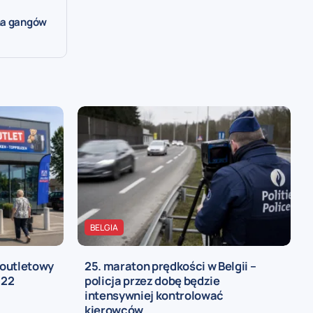
jna gangów
BELGIA
 outletowy
25. maraton prędkości w Belgii –
 22
policja przez dobę będzie
intensywniej kontrolować
kierowców