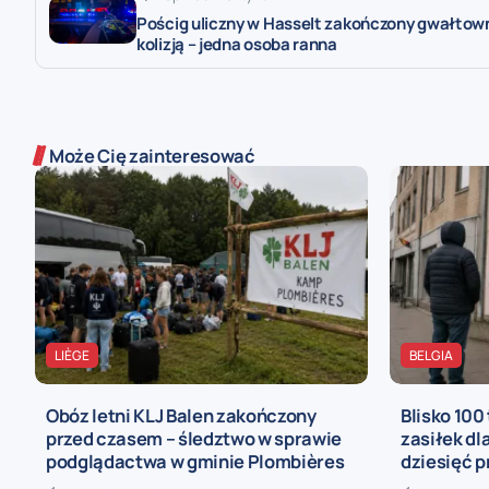
Pościg uliczny w Hasselt zakończony gwałtow
kolizją – jedna osoba ranna
Może Cię zainteresować
LIÈGE
BELGIA
Obóz letni KLJ Balen zakończony
Blisko 100
przed czasem – śledztwo w sprawie
zasiłek dl
podglądactwa w gminie Plombières
dziesięć p