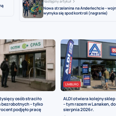
Następny artykuł
ną
Nowa strzelanina na Anderlechcie – wo
wymyka się spod kontroli (nagranie)
LIMBURG
 tysięcy osób straciło
ALDI otwiera kolejny sklep
a bezrobotnych – tylko
– tym razem w Lanaken, do
rocent podjęło pracę
sierpnia 2026 r.