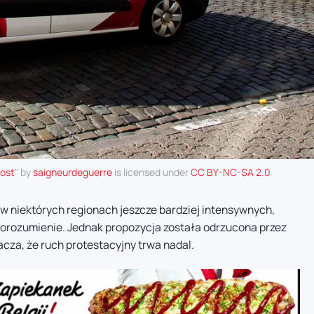
post
" by
saigneurdeguerre
is licensed under
CC BY-NC-SA 2.0
a w niektórych regionach jeszcze bardziej intensywnych,
porozumienie. Jednak propozycja została odrzucona przez
acza, że ruch protestacyjny trwa nadal.