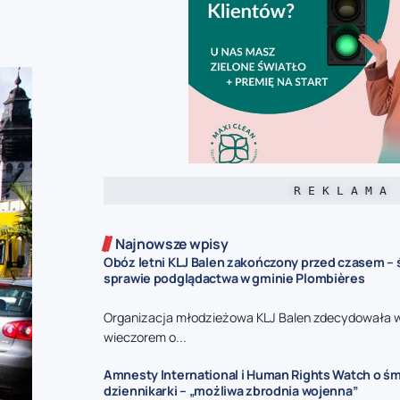
R E K L A M A
Najnowsze wpisy
Obóz letni KLJ Balen zakończony przed czasem –
sprawie podglądactwa w gminie Plombières
Organizacja młodzieżowa KLJ Balen zdecydowała 
wieczorem o...
Amnesty International i Human Rights Watch o śmi
dziennikarki – „możliwa zbrodnia wojenna”