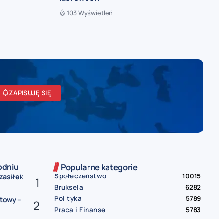
103 Wyświetleń
ZAPISUJĘ SIĘ
odniu
Popularne kategorie
Społeczeństwo
10015
 zasiłek
Bruksela
6282
Polityka
5789
etowy –
Praca i Finanse
5783