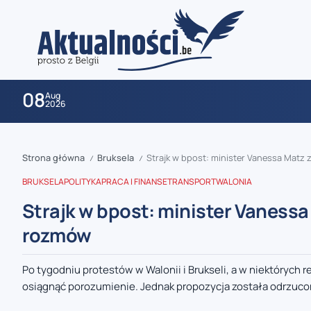
08
Aug
2026
Strona główna
Bruksela
Strajk w bpost: minister Vanessa Mat
/
/
BRUKSELA
POLITYKA
PRACA I FINANSE
TRANSPORT
WALONIA
Strajk w bpost: minister Vaness
rozmów
zaobserwuj nas
Po tygodniu protestów w Walonii i Brukseli, a w niektórych 
osiągnąć porozumienie. Jednak propozycja została odrzucon
zaobserwuj nas