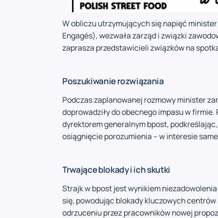
W obliczu utrzymujących się napięć minister
Engagés), wezwała zarząd i związki zawodow
zaprasza przedstawicieli związków na spotka
Poszukiwanie rozwiązania
Podczas zaplanowanej rozmowy minister zam
doprowadziły do obecnego impasu w firmie. 
dyrektorem generalnym bpost, podkreślając, 
osiągnięcie porozumienia – w interesie samej
Trwające blokady i ich skutki
Strajk w bpost jest wynikiem niezadowolenia 
się, powodując blokady kluczowych centrów s
odrzuceniu przez pracowników nowej propoz