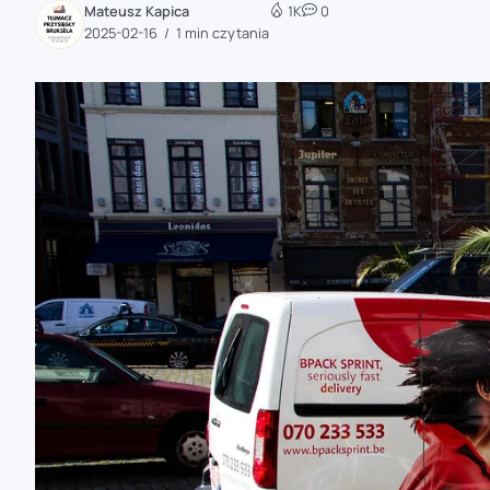
Mateusz Kapica
1K
0
zaobserwuj nas
2025-02-16
1 min czytania
zaobserwuj nas
zaobserwuj nas
zaobserwuj nas