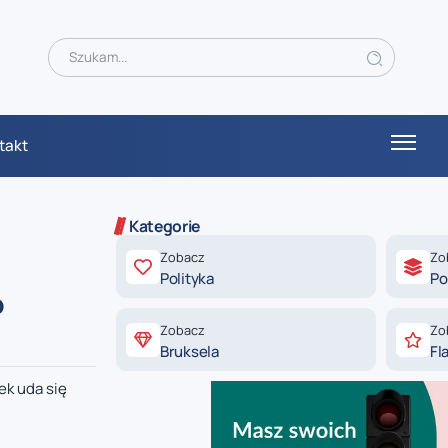
takt
Kategorie
Zobacz
Zo
Polityka
Po
o
Zobacz
Zo
Bruksela
Fl
ek uda się