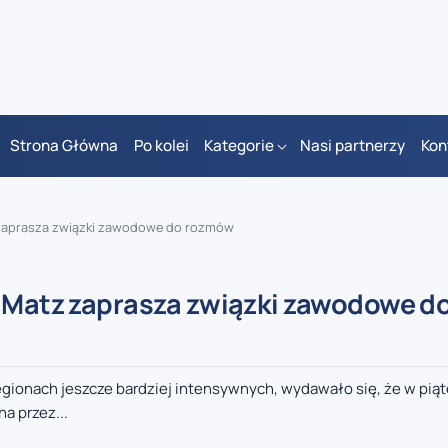
Strona Główna
Po kolei
Kategorie
Nasi partnerzy
Kon
z zaprasza związki zawodowe do rozmów
a Matz zaprasza związki zawodowe d
regionach jeszcze bardziej intensywnych, wydawało się, że w piąt
a przez...