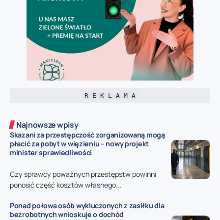
R E K L A M A
Najnowsze wpisy
Skazani za przestępczość zorganizowaną mogą
płacić za pobyt w więzieniu – nowy projekt
minister sprawiedliwości
Czy sprawcy poważnych przestępstw powinni
ponosić część kosztów własnego...
Ponad połowa osób wykluczonych z zasiłku dla
bezrobotnych wnioskuje o dochód