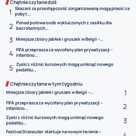
Chętnie czytane dziś
Skazani za przestępczość zorganizowaną mogą płacić za
pobyt...
Ponad połowa osób wykluczonych z zasiłku dla
bezrobotnych...
Mniejsze zbiory jabłek i gruszek w Belgii –...
FIFA przeprasza za wycofany plan prywatyzacji –
Infantino...
Zyski z różnic kursowych mogą uniknąć nowego
podatku...
Chętnie czytane w tym tygodniu
Mniejsze zbiory jabłek i gruszek w Belgii –...
FIFA przeprasza za wycofany plan prywatyzacji –
Infantino...
Zyski z różnic kursowych mogą uniknąć nowego
podatku...
Festival Dranouter startuje na nowym terenie –