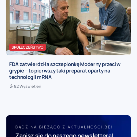
SPOŁECZEŃSTWO
FDA zatwierdziła szczepionkę Moderny przeciw
grypie – to pierwszy taki preparat oparty na
technologii mRNA
82 Wyświetleń
BĄDŹ NA BIEŻĄCO Z AKTUALNOSCI.BE!
Zapisz się do naszego newslettera!