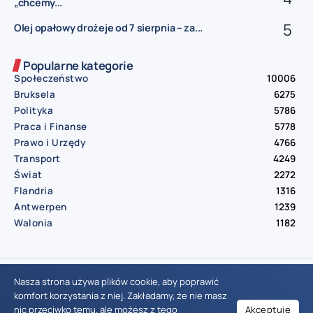
„chcemy...
Olej opałowy drożeje od 7 sierpnia – za...
Popularne kategorie
Społeczeństwo
10006
Bruksela
6275
Polityka
5786
Praca i Finanse
5778
Prawo i Urzędy
4766
Transport
4249
Świat
2272
Flandria
1316
Antwerpen
1239
Walonia
1182
© Aktualnosci.be – All Right Reserved 2016-2026
Nasza strona używa plików cookie, aby poprawić
komfort korzystania z niej. Zakładamy, że nie masz
nic przeciwko temu, ale możesz z tego
Akceptuję
Wiadomości Belgia
Wydarzenia Belgia
Informacje Belgia
Nowinki Belgia
Nowości Belgia
Co w Belgii
Aktualności Belgia | Wiadomości z Belgii | Informacje dla mieszkańców Belgii | Życie w Belgii | Praca w Belgii | Prawo i przepisy w Belgii | Wydarzenia lokalne Belgia | Edukacja w Belgii | Porady dla rezydentów Belgii | Codzienne życie w Belgii | Polonia w Belgii | Aktualności społeczno-polityczne | Przewodnik dla imigrantów w Belgii | Gospodarka Belgii | Kultura i tradycje w Belgii