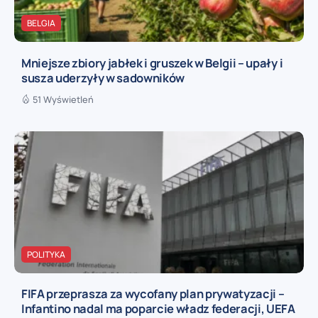
BELGIA
Mniejsze zbiory jabłek i gruszek w Belgii – upały i
susza uderzyły w sadowników
51 Wyświetleń
POLITYKA
FIFA przeprasza za wycofany plan prywatyzacji –
Infantino nadal ma poparcie władz federacji, UEFA