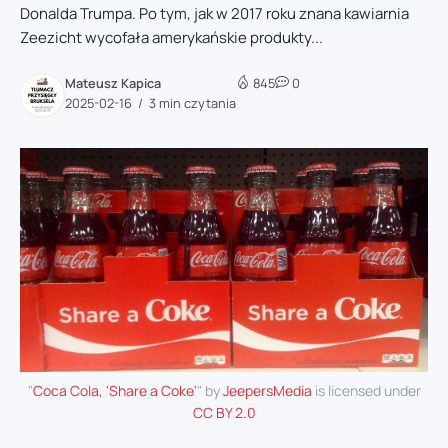
Donalda Trumpa. Po tym, jak w 2017 roku znana kawiarnia
Zeezicht wycofała amerykańskie produkty...
Mateusz Kapica
845
0
2025-02-16
3 min czytania
"
Coca Cola, 'Share a Coke'
" by
JeepersMedia
is licensed under
CC BY 2.0