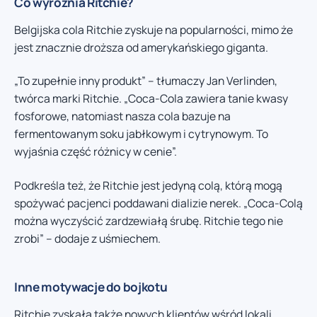
Co wyróżnia Ritchie?
Belgijska cola Ritchie zyskuje na popularności, mimo że
jest znacznie droższa od amerykańskiego giganta.
„To zupełnie inny produkt” – tłumaczy Jan Verlinden,
twórca marki Ritchie. „Coca-Cola zawiera tanie kwasy
fosforowe, natomiast nasza cola bazuje na
fermentowanym soku jabłkowym i cytrynowym. To
wyjaśnia część różnicy w cenie”.
Podkreśla też, że Ritchie jest jedyną colą, którą mogą
spożywać pacjenci poddawani dializie nerek. „Coca-Colą
można wyczyścić zardzewiałą śrubę. Ritchie tego nie
zrobi” – dodaje z uśmiechem.
Inne motywacje do bojkotu
Ritchie zyskała także nowych klientów wśród lokali