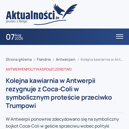
07
Aug
2026
Strona główna
Flandria
Antwerpen
Kolejna kawiarnia w Antwerpii rezygnuje z Coca-Coli w symbolicznym proteście przeciwko Trumpowi
/
/
/
ANTWERPEN
POLITYKA
SPOŁECZEŃSTWO
Kolejna kawiarnia w Antwerpii
rezygnuje z Coca-Coli w
symbolicznym proteście przeciwko
Trumpowi
W Antwerpii ponownie zdecydowano się na symboliczny
bojkot Coca-Coli w geście sprzeciwu wobec polityki