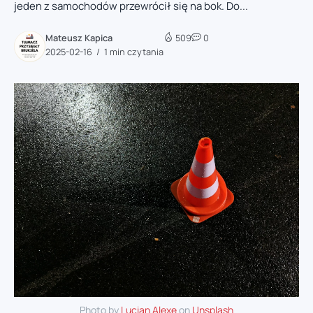
jeden z samochodów przewrócił się na bok. Do...
Mateusz Kapica
509
0
2025-02-16
1 min czytania
Photo by
Lucian Alexe
on
Unsplash