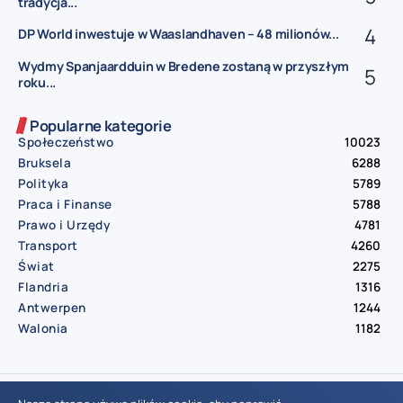
tradycja...
DP World inwestuje w Waaslandhaven – 48 milionów...
Wydmy Spanjaardduin w Bredene zostaną w przyszłym
roku...
Popularne kategorie
Społeczeństwo
10023
Bruksela
6288
Polityka
5789
Praca i Finanse
5788
Prawo i Urzędy
4781
Transport
4260
Świat
2275
Flandria
1316
Antwerpen
1244
Walonia
1182
© Aktualnosci.be – All Right Reserved 2016-2026