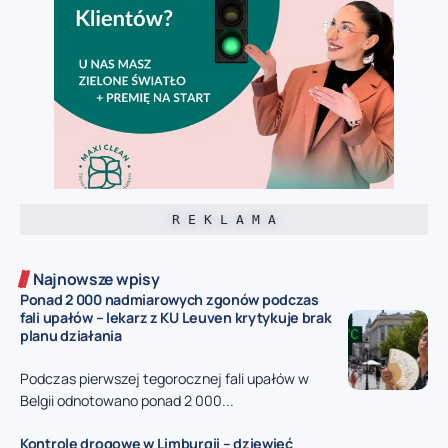
R E K L A M A
Najnowsze wpisy
Ponad 2 000 nadmiarowych zgonów podczas
fali upałów – lekarz z KU Leuven krytykuje brak
planu działania
Podczas pierwszej tegorocznej fali upałów w
Belgii odnotowano ponad 2 000...
Kontrole drogowe w Limburgii – dziewięć