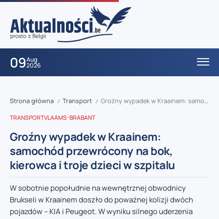
09
Aug
2026
Strona główna
Transport
Groźny wypadek w Kraainem: samochód przewrócony na bok, kierowca i troje dzieci w szpitalu
/
/
TRANSPORT
VLAAMS-BRABANT
Groźny wypadek w Kraainem:
samochód przewrócony na bok,
kierowca i troje dzieci w szpitalu
W sobotnie popołudnie na wewnętrznej obwodnicy
Brukseli w Kraainem doszło do poważnej kolizji dwóch
pojazdów – KIA i Peugeot. W wyniku silnego uderzenia