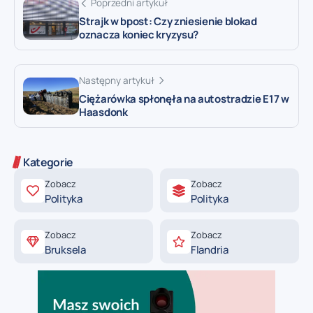
Poprzedni artykuł
Strajk w bpost: Czy zniesienie blokad
oznacza koniec kryzysu?
Następny artykuł
Ciężarówka spłonęła na autostradzie E17 w
Haasdonk
Kategorie
Zobacz
Zobacz
Polityka
Polityka
Zobacz
Zobacz
Bruksela
Flandria