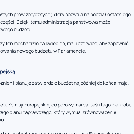
tych prowizorycznych”, który pozwala na podział ostatniego
 części. Dzięki temu administracja państwowa może
owego budżetu.
ży ten mechanizm na kwiecień, maj i czerwiec, aby zapewnić
sowania nowego budżetu w Parlamencie.
opejską
óźnień i planuje zatwierdzić budżet najpóźniej do końca maja,
tu Komisji Europejskiej do połowy marca. Jeśli tego nie zrobi,
szego planu naprawczego, który wymusi zrównoważenie
iu.
dżet zostanie zaakceptowany przez Unię Europejską, co