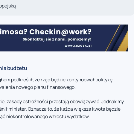
ropejską
nia budżetu
hem podkreślił, że rząd będzie kontynuował politykę
walenia nowego planu finansowego.
zie, zasady ostrożności przestają obowiązywać. Jednak my
nił minister. Oznacza to, że każda większa kwota będzie
nąć niekontrolowanego wzrostu wydatków.