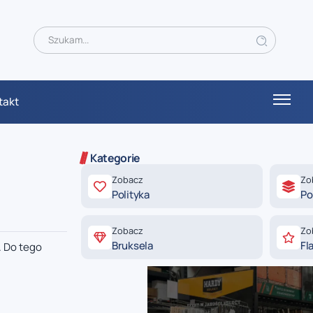
takt
Kategorie
Zobacz
Zo
Polityka
Po
Zobacz
Zo
Bruksela
Fl
. Do tego