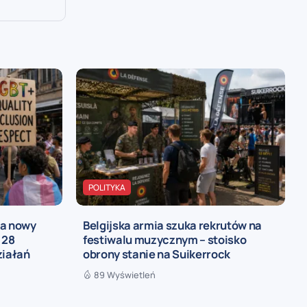
POLITYKA
ia nowy
Belgijska armia szuka rekrutów na
 28
festiwalu muzycznym – stoisko
ziałań
obrony stanie na Suikerrock
89 Wyświetleń