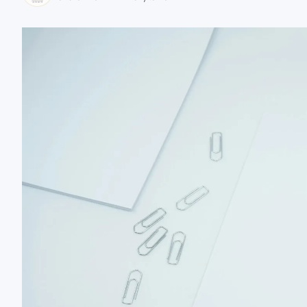
zaobserwuj nas
zaobserwuj nas
zaobserwuj nas
zaobserwuj nas