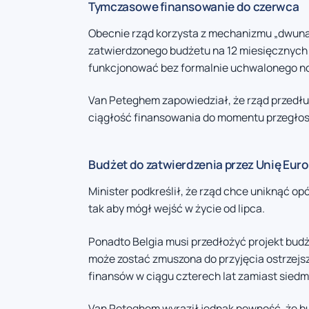
Tymczasowe finansowanie do czerwca
Obecnie rząd korzysta z mechanizmu „dwunas
zatwierdzonego budżetu na 12 miesięcznych
funkcjonować bez formalnie uchwalonego n
Van Peteghem zapowiedział, że rząd przedłu
ciągłość finansowania do momentu przegło
Budżet do zatwierdzenia przez Unię Eur
Minister podkreślił, że rząd chce uniknąć op
tak aby mógł wejść w życie od lipca.
Ponadto Belgia musi przedłożyć projekt budże
może zostać zmuszona do przyjęcia ostrzej
finansów w ciągu czterech lat zamiast siedm
Van Peteghem wyraził jednak pewność, że bu