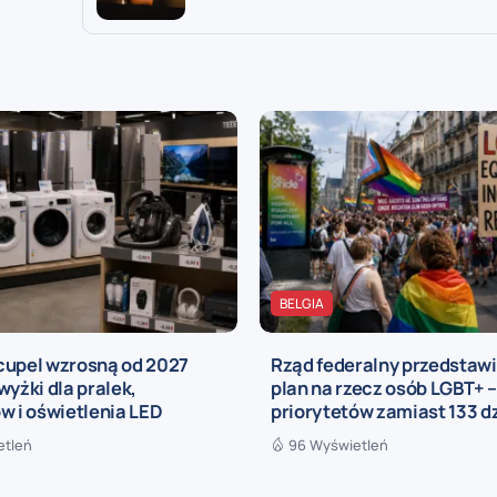
BELGIA
cupel wzrosną od 2027
Rząd federalny przedstaw
wyżki dla pralek,
plan na rzecz osób LGBT+ –
w i oświetlenia LED
priorytetów zamiast 133 d
etleń
96 Wyświetleń