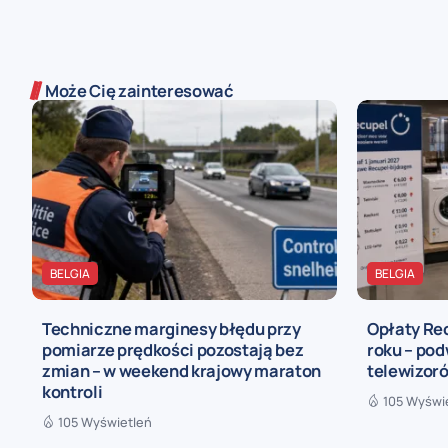
Może Cię zainteresować
BELGIA
BELGIA
Techniczne marginesy błędu przy
Opłaty Re
pomiarze prędkości pozostają bez
roku – pod
zmian – w weekend krajowy maraton
telewizoró
kontroli
105 Wyświ
105 Wyświetleń