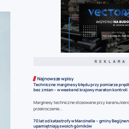
R E K L A M A
Najnowsze wpisy
Techniczne marginesy błędu przy pomiarze prędk
bez zmian – w weekend krajowy maraton kontroli
Marginesy techniczne stosowane przy karaniu kie
przekroczenie...
70 lat od katastrofy w Marcinelle – gminy Begijnen
upamiętniają swoich górników