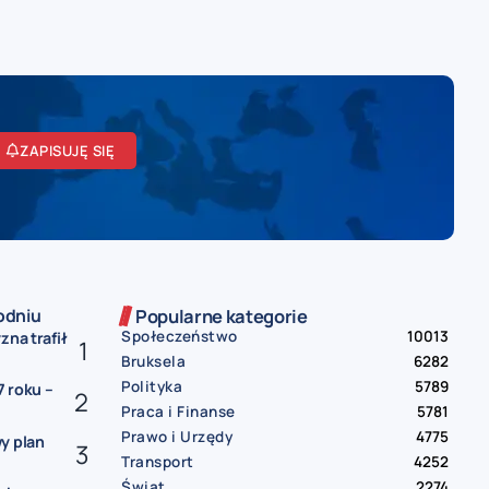
ZAPISUJĘ SIĘ
odniu
Popularne kategorie
Społeczeństwo
10013
zna trafił
Bruksela
6282
Polityka
5789
 roku –
Praca i Finanse
5781
Prawo i Urzędy
4775
y plan
Transport
4252
Świat
2274