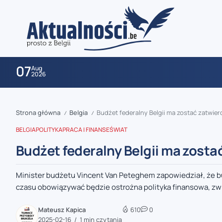
07
Aug
2026
Strona główna
Belgia
Budżet federalny Belgii ma zostać zatwie
/
/
BELGIA
POLITYKA
PRACA I FINANSE
ŚWIAT
Budżet federalny Belgii ma zost
Minister budżetu Vincent Van Peteghem zapowiedział, że b
zaobserwuj nas
czasu obowiązywać będzie ostrożna polityka finansowa, zwi
zaobserwuj nas
Mateusz Kapica
610
0
2025-02-16
1 min czytania