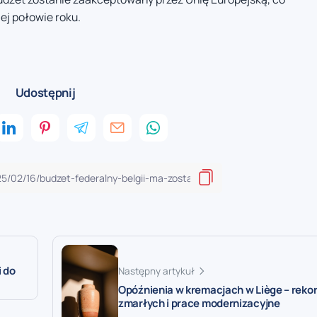
ej połowie roku.
Udostępnij
i do
Następny artykuł
Opóźnienia w kremacjach w Liège – reko
zmarłych i prace modernizacyjne