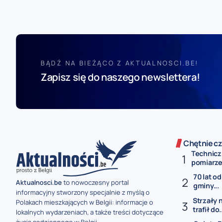
BĄDŹ NA BIEŻĄCO Z AKTUALNOSCI.BE!
Zapisz się do naszego newslettera!
Chętnie cz
Technicz
pomiarze 
70 lat od
Aktualnosci.be
to nowoczesny portal
gminy...
informacyjny stworzony specjalnie z myślą o
Strzały 
Polakach mieszkających w Belgii: informacje o
trafił do.
lokalnych wydarzeniach, a także treści dotyczące
życia codziennego w Belgii.