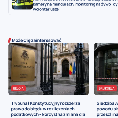
kamery na mundurach, monitoring na żywo i cy
wolontariusze
Może Cię zainteresować
BELGIA
BRUKSELA
Trybunał Konstytucyjny rozszerza
Siedziba 
prawo do błędu w rozliczeniach
powodu sk
podatkowych – korzystna zmiana dla
przeszli n