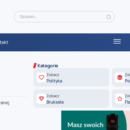
takt
Kategorie
Zobacz
Zo
Polityka
Po
Zobacz
Zo
Bruksela
Fl
wanej