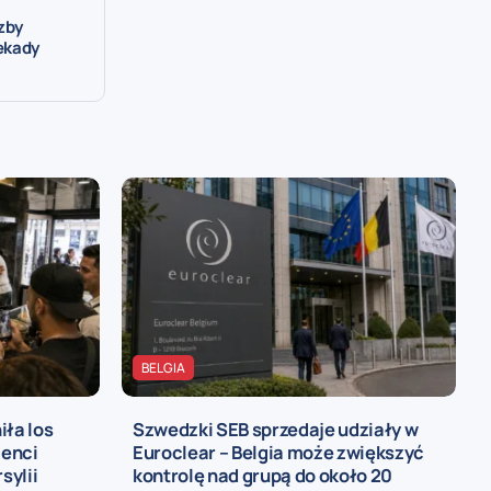
zby
ekady
BELGIA
iła los
Szwedzki SEB sprzedaje udziały w
ienci
Euroclear – Belgia może zwiększyć
sylii
kontrolę nad grupą do około 20