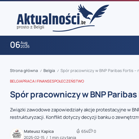
06
Aug
2026
Strona główna
Belgia
Spór pracowniczy w BNP Paribas Fortis – 
/
/
BELGIA
PRACA I FINANSE
SPOŁECZEŃSTWO
Spór pracowniczy w BNP Paribas 
Związki zawodowe zapowiedziały akcje protestacyjne w BNP
zaobserwuj nas
restrukturyzacji. Konflikt dotyczy decyzji banku o zewnętrzn
zaobserwuj nas
Mateusz Kapica
654
0
2025-02-15
1 min czytania