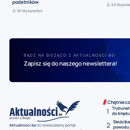
podatników
49 Wyświe
30 Wyświetleń
BĄDŹ NA BIEŻĄCO Z AKTUALNOSCI.BE!
Zapisz się do naszego newslettera!
Chętnie cz
Trybunał
do błędu 
Siedziba
Aktualnosci.be
to nowoczesny portal
powodu s