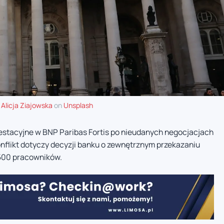
y
Alicja Ziajowska
on
Unsplash
estacyjne w BNP Paribas Fortis po nieudanych negocjacjach
nflikt dotyczy decyzji banku o zewnętrznym przekazaniu
 500 pracowników.