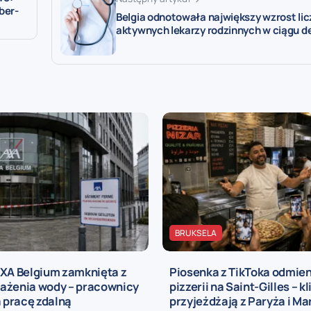
ber-
Belgia odnotowała największy wzrost lic
aktywnych lekarzy rodzinnych w ciągu d
BRUKSELA
AXA Belgium zamknięta z
Piosenka z TikToka odmien
ażenia wody – pracownicy
pizzerii na Saint-Gilles – kl
a pracę zdalną
przyjeżdżają z Paryża i Mar