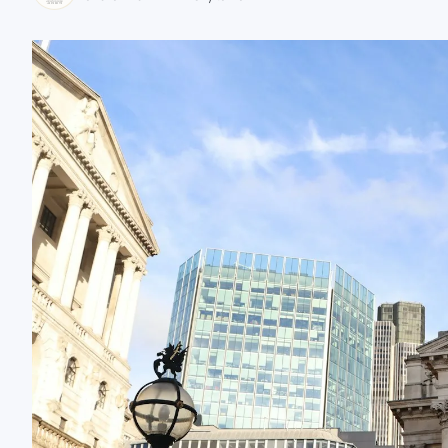
zaobserwuj nas
zaobserwuj nas
zaobserwuj nas
zaobserwuj nas