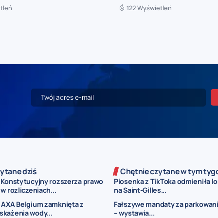
tleń
122 Wyświetleń
ytane dziś
Chętnie czytane w tym tyg
 Konstytucyjny rozszerza prawo
Piosenka z TikToka odmieniła los
w rozliczeniach...
na Saint-Gilles...
 AXA Belgium zamknięta z
Fałszywe mandaty za parkowani
każenia wody...
– wystawia...