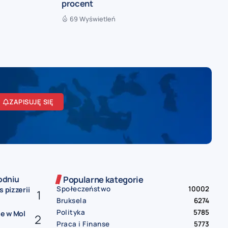
procent
69 Wyświetleń
ZAPISUJĘ SIĘ
odniu
Popularne kategorie
Społeczeństwo
10002
 pizzerii
Bruksela
6274
Polityka
5785
e w Mol
Praca i Finanse
5773