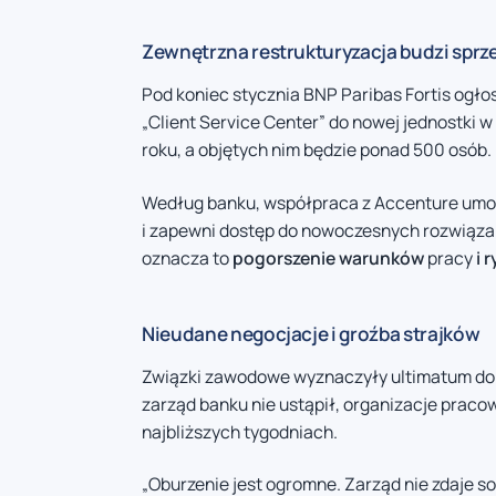
Zewnętrzna restrukturyzacja budzi sprz
Pod koniec stycznia BNP Paribas Fortis ogłos
„Client Service Center” do nowej jednostki 
roku, a objętych nim będzie ponad 500 osób.
Według banku, współpraca z Accenture umożl
i zapewni dostęp do nowoczesnych rozwiąz
oznacza to
pogorszenie warunków
pracy
i 
Nieudane negocjacje i groźba strajków
Związki zawodowe wyznaczyły ultimatum do p
zarząd banku nie ustąpił, organizacje praco
najbliższych tygodniach.
„Oburzenie jest ogromne. Zarząd nie zdaje s