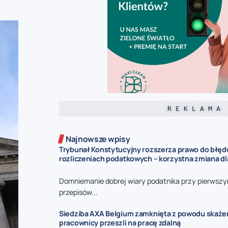
R E K L A M A
Najnowsze wpisy
Trybunał Konstytucyjny rozszerza prawo do błęd
rozliczeniach podatkowych – korzystna zmiana d
Domniemanie dobrej wiary podatnika przy pierwszy
przepisów...
Siedziba AXA Belgium zamknięta z powodu skaże
pracownicy przeszli na pracę zdalną