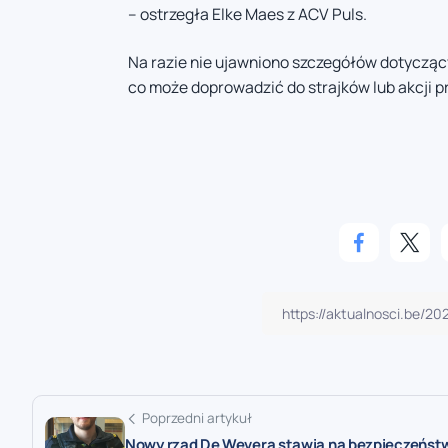
– ostrzegła Elke Maes z ACV Puls.
Na razie nie ujawniono szczegółów dotycząc
co może doprowadzić do strajków lub akcji 
Poprzedni artykuł
Nowy rząd De Wevera stawia na bezpieczeńst