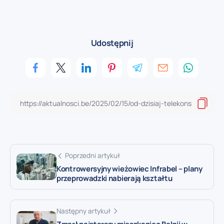
Udostępnij
Poprzedni artykuł
Kontrowersyjny wieżowiec Infrabel – plany
przeprowadzki nabierają kształtu
Następny artykuł