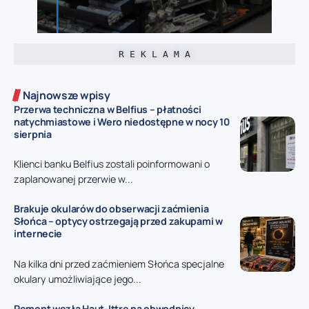
R E K L A M A
Najnowsze wpisy
Przerwa techniczna w Belfius – płatności
natychmiastowe i Wero niedostępne w nocy 10
sierpnia
Klienci banku Belfius zostali poinformowani o
zaplanowanej przerwie w...
Brakuje okularów do obserwacji zaćmienia
Słońca – optycy ostrzegają przed zakupami w
internecie
Na kilka dni przed zaćmieniem Słońca specjalne
okulary umożliwiające jego...
Remont węzła Haut-Ittre na obwodnicy