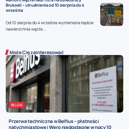
Brukseli – utrudnienia od 10 sierpnia do 4
września
Od 10 sierpnia do 4 września wymieniana będzie
nawierzchnia węzła...
Może Cię zainteresować
BELGIA
Przerwa techniczna w Belfius – płatności
natychmiastowe i Wero niedostępne w nocy 10