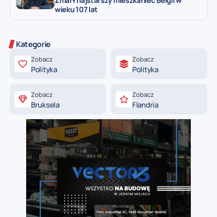
Zmarł najstarszy mieszkaniec Belgii w
wieku 107 lat
Kategorie
Zobacz
Zobacz
Polityka
Polityka
Zobacz
Zobacz
Bruksela
Flandria