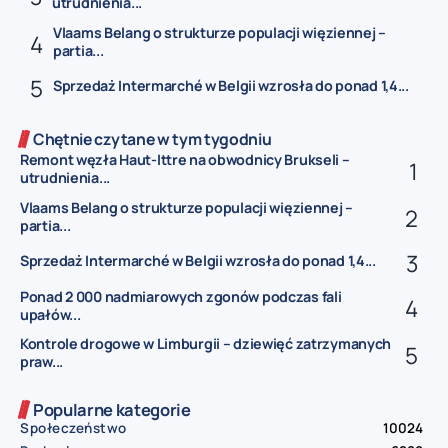
utrudnienia...
Vlaams Belang o strukturze populacji więziennej –
partia...
Sprzedaż Intermarché w Belgii wzrosła do ponad 1,4...
Chętnie czytane w tym tygodniu
Remont węzła Haut-Ittre na obwodnicy Brukseli –
utrudnienia...
Vlaams Belang o strukturze populacji więziennej –
partia...
Sprzedaż Intermarché w Belgii wzrosła do ponad 1,4...
Ponad 2 000 nadmiarowych zgonów podczas fali
upałów...
Kontrole drogowe w Limburgii – dziewięć zatrzymanych
praw...
Popularne kategorie
Społeczeństwo
10024