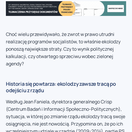
Choć wielu przewidywało, że zwrot w prawo utrudni
realizację programów socjalistów, to właśnie ekolodzy
ponoszą największe straty. Czy to wynik politycznej
kalkulacji, czy otwartego sprzeciwu wobec zielonej
agendy?
Historia się powtarza: ekolodzy zawsze tracą po
odejściu z rządu
Według Jean Faniela, dyrektora generalnego Crisp
(Centrum Badań i Informacji Społeczno-Politycznych),
sytuacja, w której po zmianie rządu ekolodzy tracą swoje
osiągnięcia, nie jest nowością. Przypomina on, że po ich
wcześniejszym udziale w rządzie (2009-2014), partie PS