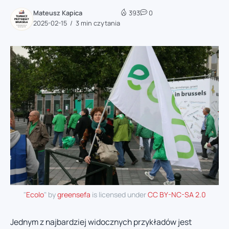
Mateusz Kapica
393
0
2025-02-15
3 min czytania
"
Ecolo
" by
greensefa
is licensed under
CC BY-NC-SA 2.0
Jednym z najbardziej widocznych przykładów jest