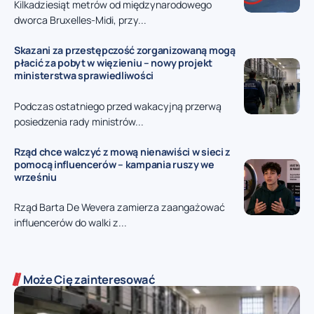
Kilkadziesiąt metrów od międzynarodowego
dworca Bruxelles-Midi, przy...
Skazani za przestępczość zorganizowaną mogą
płacić za pobyt w więzieniu – nowy projekt
ministerstwa sprawiedliwości
Podczas ostatniego przed wakacyjną przerwą
posiedzenia rady ministrów...
Rząd chce walczyć z mową nienawiści w sieci z
pomocą influencerów – kampania ruszy we
wrześniu
Rząd Barta De Wevera zamierza zaangażować
influencerów do walki z...
Może Cię zainteresować