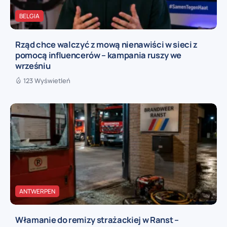
BELGIA
Rząd chce walczyć z mową nienawiści w sieci z
pomocą influencerów – kampania ruszy we
wrześniu
123 Wyświetleń
ANTWERPEN
Włamanie do remizy strażackiej w Ranst –