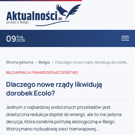
09
Aug
2026
Strona główna
Belgia
Dlaczego nowe rządy likwidują dorobek Ecolo?
/
/
BELGIA
PRACA I FINANSE
SPOŁECZEŃSTWO
Dlaczego nowe rządy likwidują
dorobek Ecolo?
Jednym z najbardziej widocznych przykładów jest
drastyczna redukcja dopłat do energii, ale to nie jedyna
decyzja, która osłabiła politykę ekologiczną w Belgii.
Wstrzymano rozbudowę sieci tramwajowej...