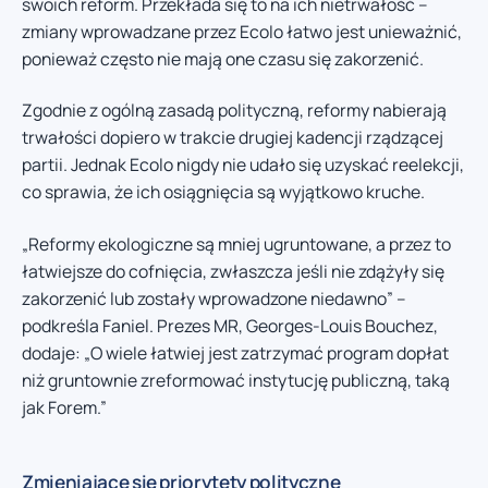
swoich reform. Przekłada się to na ich nietrwałość –
zmiany wprowadzane przez Ecolo łatwo jest unieważnić,
ponieważ często nie mają one czasu się zakorzenić.
Zgodnie z ogólną zasadą polityczną, reformy nabierają
trwałości dopiero w trakcie drugiej kadencji rządzącej
partii. Jednak Ecolo nigdy nie udało się uzyskać reelekcji,
co sprawia, że ich osiągnięcia są wyjątkowo kruche.
„Reformy ekologiczne są mniej ugruntowane, a przez to
łatwiejsze do cofnięcia, zwłaszcza jeśli nie zdążyły się
zakorzenić lub zostały wprowadzone niedawno” –
podkreśla Faniel. Prezes MR, Georges-Louis Bouchez,
dodaje: „O wiele łatwiej jest zatrzymać program dopłat
niż gruntownie zreformować instytucję publiczną, taką
jak Forem.”
Zmieniające się priorytety polityczne