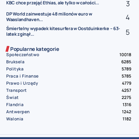
KBC chce przejąć Ethias, ale tylko w całości...
DP World zainwestuje 48 milionów euro w
Waaslandhaven...
Śmiertelny wypadek kitesurfera w Oostduinkerke – 63-
latek zginął...
Popularne kategorie
Społeczeństwo
10018
Bruksela
6285
Polityka
5789
Praca i Finanse
5785
Prawo i Urzędy
4779
Transport
4257
Świat
2275
Flandria
1316
Antwerpen
1242
Walonia
1182