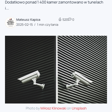
Dodatkowo ponad 1 400 kamer zamontowano w tunelach
i...
Mateusz Kapica
520
0
2025-02-15
1 min czytania
Photo by
Miłosz Klinowski
on
Unsplash