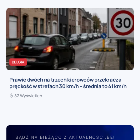
BELGIA
Prawie dwóch na trzech kierowców przekracza
prędkość w strefach 30 km/h – średnia to 41 km/h
82 Wyświetleń
BĄDŹ NA BIEŻĄCO Z AKTUALNOSCI.BE!