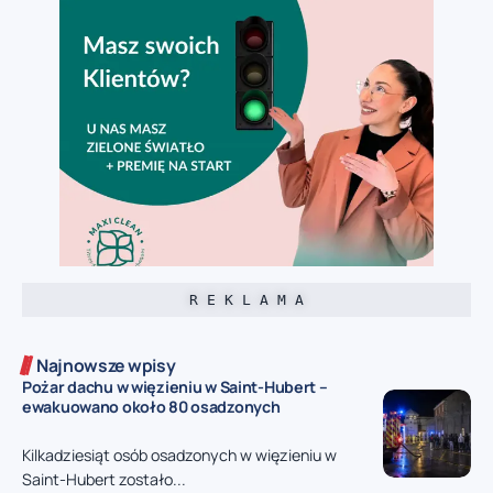
R E K L A M A
Najnowsze wpisy
Pożar dachu w więzieniu w Saint-Hubert –
ewakuowano około 80 osadzonych
Kilkadziesiąt osób osadzonych w więzieniu w
Saint-Hubert zostało...