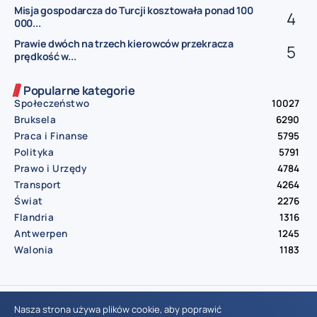
Misja gospodarcza do Turcji kosztowała ponad 100
000...
Prawie dwóch na trzech kierowców przekracza
prędkość w...
Popularne kategorie
Społeczeństwo
10027
Bruksela
6290
Praca i Finanse
5795
Polityka
5791
Prawo i Urzędy
4784
Transport
4264
Świat
2276
Flandria
1316
Antwerpen
1245
Walonia
1183
© Aktualnosci.be – All Right Reserved 2016-2026
Nasza strona używa plików cookie, aby poprawić