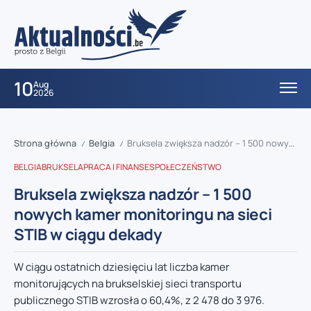
10
Aug
2026
Strona główna
Belgia
Bruksela zwiększa nadzór – 1 500 nowych kamer monitoringu na sieci STIB w ciągu dekady
/
/
BELGIA
BRUKSELA
PRACA I FINANSE
SPOŁECZEŃSTWO
Bruksela zwiększa nadzór – 1 500
nowych kamer monitoringu na sieci
STIB w ciągu dekady
W ciągu ostatnich dziesięciu lat liczba kamer
monitorujących na brukselskiej sieci transportu
publicznego STIB wzrosła o 60,4%, z 2 478 do 3 976.