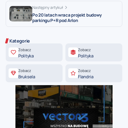
Następny artykuł
Po 20 latach wraca projekt budowy
parkingu P+R pod Arlon
Kategorie
Zobacz
Zobacz
Polityka
Polityka
Zobacz
Zobacz
Bruksela
Flandria