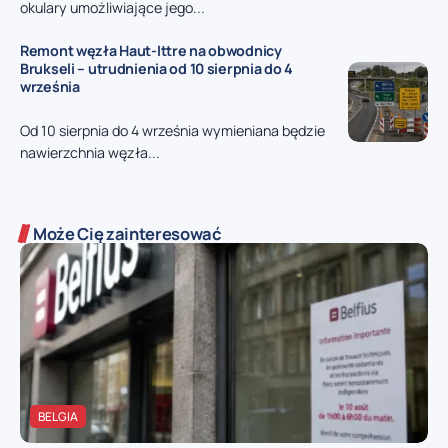
okulary umożliwiające jego...
Remont węzła Haut-Ittre na obwodnicy
Brukseli – utrudnienia od 10 sierpnia do 4
września
Od 10 sierpnia do 4 września wymieniana będzie
nawierzchnia węzła...
Może Cię zainteresować
BELGIA