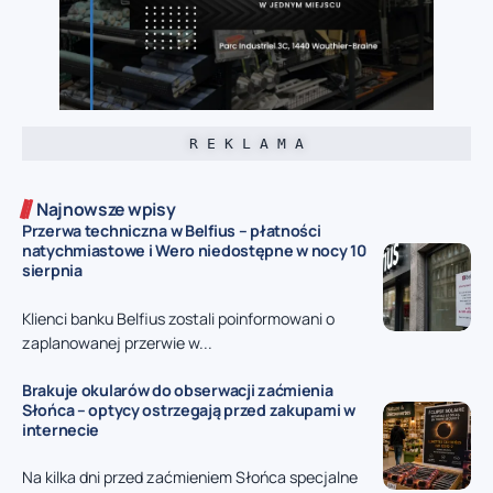
R E K L A M A
Najnowsze wpisy
Przerwa techniczna w Belfius – płatności
natychmiastowe i Wero niedostępne w nocy 10
sierpnia
Klienci banku Belfius zostali poinformowani o
zaplanowanej przerwie w...
Brakuje okularów do obserwacji zaćmienia
Słońca – optycy ostrzegają przed zakupami w
internecie
Na kilka dni przed zaćmieniem Słońca specjalne