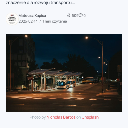
znaczenie dla rozwoju transportu...
Mateusz Kapica
609
0
2025-02-14
1 min czytania
Photo by
Nicholas Bartos
on
Unsplash