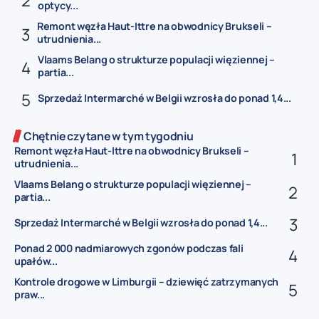
optycy...
Remont węzła Haut-Ittre na obwodnicy Brukseli –
utrudnienia...
Vlaams Belang o strukturze populacji więziennej –
partia...
Sprzedaż Intermarché w Belgii wzrosła do ponad 1,4...
Chętnie czytane w tym tygodniu
Remont węzła Haut-Ittre na obwodnicy Brukseli –
utrudnienia...
Vlaams Belang o strukturze populacji więziennej –
partia...
Sprzedaż Intermarché w Belgii wzrosła do ponad 1,4...
Ponad 2 000 nadmiarowych zgonów podczas fali
upałów...
Kontrole drogowe w Limburgii – dziewięć zatrzymanych
praw...