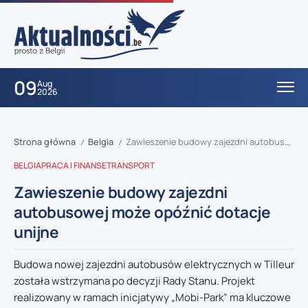
09
Aug
2026
Strona główna
Belgia
Zawieszenie budowy zajezdni autobusowej może opóźnić dotacje unijne
/
/
BELGIA
PRACA I FINANSE
TRANSPORT
Zawieszenie budowy zajezdni
autobusowej może opóźnić dotacje
unijne
Budowa nowej zajezdni autobusów elektrycznych w Tilleur
została wstrzymana po decyzji Rady Stanu. Projekt
realizowany w ramach inicjatywy „Mobi-Park” ma kluczowe