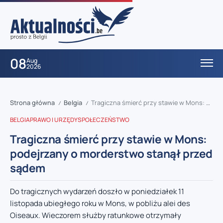
08
Aug
2026
Strona główna
Belgia
Tragiczna śmierć przy stawie w Mons: podejrzany o morderstwo stanął przed sądem
/
/
BELGIA
PRAWO I URZĘDY
SPOŁECZEŃSTWO
Tragiczna śmierć przy stawie w Mons:
podejrzany o morderstwo stanął przed
sądem
Do tragicznych wydarzeń doszło w poniedziałek 11
listopada ubiegłego roku w Mons, w pobliżu alei des
Oiseaux. Wieczorem służby ratunkowe otrzymały