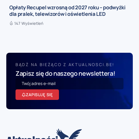
Opłaty Recupel wzrosną od 2027 roku – podwyżki
dla pralek, telewizorów i oświetlenia LED
147 Wyświetleń
BĄDŹ NA BIEŻĄCO Z AKTUALNOSCI.BE!
Zapisz się do naszego newslettera!
ZAPISUJĘ SIĘ