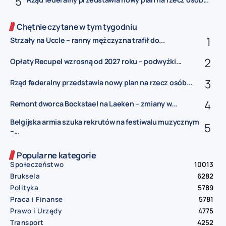
Chętnie czytane w tym tygodniu
Strzały na Uccle – ranny mężczyzna trafił do...
Opłaty Recupel wzrosną od 2027 roku – podwyżki...
Rząd federalny przedstawia nowy plan na rzecz osób...
Remont dworca Bockstael na Laeken – zmiany w...
Belgijska armia szuka rekrutów na festiwalu muzycznym
–...
Popularne kategorie
Społeczeństwo
10013
Bruksela
6282
Polityka
5789
Praca i Finanse
5781
Prawo i Urzędy
4775
Transport
4252