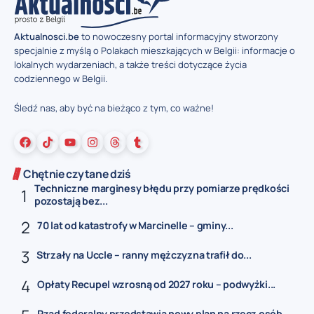
Aktualnosci.be
to nowoczesny portal informacyjny stworzony
specjalnie z myślą o Polakach mieszkających w Belgii: informacje o
lokalnych wydarzeniach, a także treści dotyczące życia
codziennego w Belgii.
Śledź nas, aby być na bieżąco z tym, co ważne!
Chętnie czytane dziś
Techniczne marginesy błędu przy pomiarze prędkości
pozostają bez...
70 lat od katastrofy w Marcinelle – gminy...
Strzały na Uccle – ranny mężczyzna trafił do...
Opłaty Recupel wzrosną od 2027 roku – podwyżki...
Rząd federalny przedstawia nowy plan na rzecz osób...