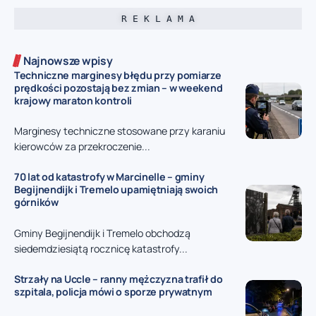
R E K L A M A
Najnowsze wpisy
Techniczne marginesy błędu przy pomiarze
prędkości pozostają bez zmian – w weekend
krajowy maraton kontroli
Marginesy techniczne stosowane przy karaniu
kierowców za przekroczenie...
70 lat od katastrofy w Marcinelle – gminy
Begijnendijk i Tremelo upamiętniają swoich
górników
Gminy Begijnendijk i Tremelo obchodzą
siedemdziesiątą rocznicę katastrofy...
Strzały na Uccle – ranny mężczyzna trafił do
szpitala, policja mówi o sporze prywatnym