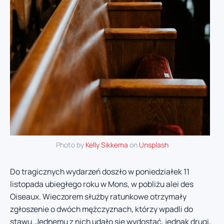
Photo by
Kelly Sikkema
on
Unsplash
Do tragicznych wydarzeń doszło w poniedziałek 11
listopada ubiegłego roku w Mons, w pobliżu alei des
Oiseaux. Wieczorem służby ratunkowe otrzymały
zgłoszenie o dwóch mężczyznach, którzy wpadli do
stawu. Jednemu z nich udało się wydostać, jednak drugi,