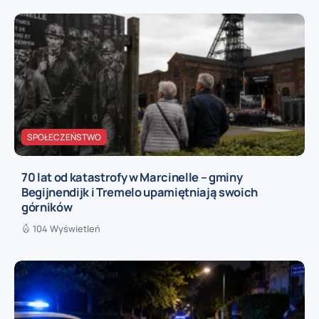
SPOŁECZEŃSTWO
70 lat od katastrofy w Marcinelle – gminy
Begijnendijk i Tremelo upamiętniają swoich
górników
104 Wyświetleń