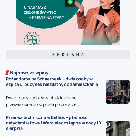
R E K L A M A
Najnowsze wpisy
Pożar domu na Schaerbeek – dwie osoby w
szpitalu, budynek niezdatny do zamieszkania
Dwie osoby zostały w niedzielę rano
przewiezione do szpitala po pożarze...
Przerwa techniczna w Belfius – płatności
natychmiastowe i Wero niedostępne w nocy 10
sierpnia