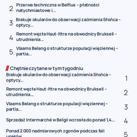
Przerwa techniczna w Belfius – płatności
natychmiastowe i...
Brakuje okularów do obserwacji zaćmienia Słońca –
optycy...
Remont węzła Haut-Ittre na obwodnicy Brukseli –
utrudnienia...
Vlaams Belang o strukturze populacji więziennej –
partia...
Chętnie czytane w tym tygodniu
Brakuje okularów do obserwacji zaćmienia Słońca –
optycy...
Remont węzła Haut-Ittre na obwodnicy Brukseli –
utrudnienia...
Vlaams Belang o strukturze populacji więziennej –
partia...
Sprzedaż Intermarché w Belgii wzrosła do ponad 1,4...
Ponad 2 000 nadmiarowych zgonów podczas fali
upałów...