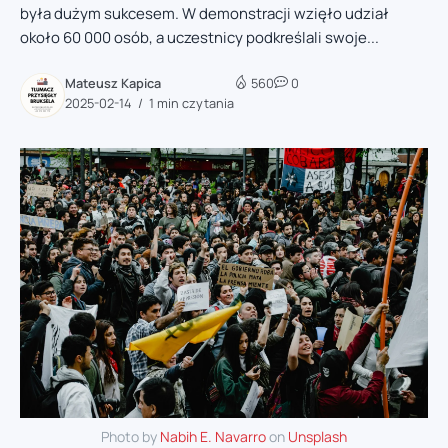
była dużym sukcesem. W demonstracji wzięło udział
około 60 000 osób, a uczestnicy podkreślali swoje...
Mateusz Kapica
560
0
2025-02-14
1 min czytania
Photo by
Nabih E. Navarro
on
Unsplash