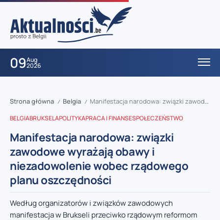
09
Aug
2026
Strona główna
Belgia
Manifestacja narodowa: związki zawodowe wyrażają obawy i niezadowolenie wobec rządowego planu oszczędności
/
/
BELGIA
BRUKSELA
POLITYKA
PRACA I FINANSE
SPOŁECZEŃSTWO
Manifestacja narodowa: związki
zawodowe wyrażają obawy i
niezadowolenie wobec rządowego
planu oszczędności
Według organizatorów i związków zawodowych
manifestacja w Brukseli przeciwko rządowym reformom