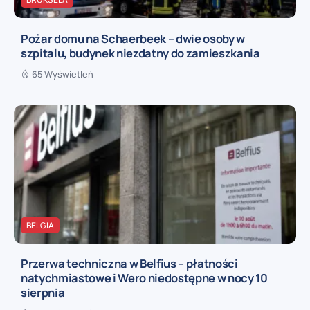
Pożar domu na Schaerbeek – dwie osoby w
szpitalu, budynek niezdatny do zamieszkania
65 Wyświetleń
BELGIA
Przerwa techniczna w Belfius – płatności
natychmiastowe i Wero niedostępne w nocy 10
sierpnia