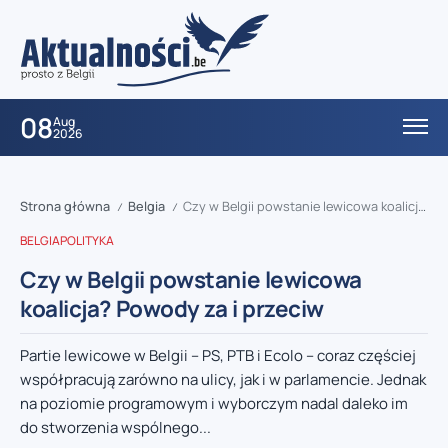
08
Aug
2026
Strona główna
Belgia
Czy w Belgii powstanie lewicowa koalicja? Powody za i przeciw
/
/
BELGIA
POLITYKA
Czy w Belgii powstanie lewicowa
koalicja? Powody za i przeciw
Partie lewicowe w Belgii – PS, PTB i Ecolo – coraz częściej
współpracują zarówno na ulicy, jak i w parlamencie. Jednak
na poziomie programowym i wyborczym nadal daleko im
do stworzenia wspólnego...