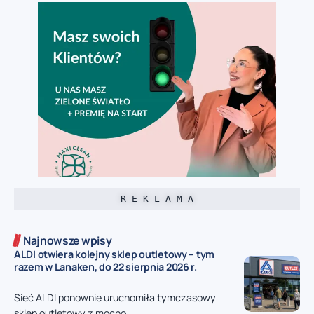
R E K L A M A
Najnowsze wpisy
ALDI otwiera kolejny sklep outletowy – tym
razem w Lanaken, do 22 sierpnia 2026 r.
Sieć ALDI ponownie uruchomiła tymczasowy
sklep outletowy z mocno...