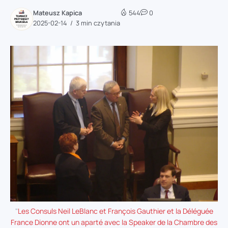
Mateusz Kapica
544
0
2025-02-14
3 min czytania
"
Les Consuls Neil LeBlanc et François Gauthier et la Déléguée
France Dionne ont un aparté avec la Speaker de la Chambre des