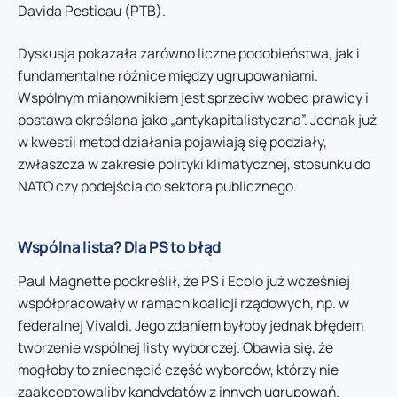
Davida Pestieau (PTB).
Dyskusja pokazała zarówno liczne podobieństwa, jak i
fundamentalne różnice między ugrupowaniami.
Wspólnym mianownikiem jest sprzeciw wobec prawicy i
postawa określana jako „antykapitalistyczna”. Jednak już
w kwestii metod działania pojawiają się podziały,
zwłaszcza w zakresie polityki klimatycznej, stosunku do
NATO czy podejścia do sektora publicznego.
Wspólna lista? Dla PS to błąd
Paul Magnette podkreślił, że PS i Ecolo już wcześniej
współpracowały w ramach koalicji rządowych, np. w
federalnej Vivaldi. Jego zdaniem byłoby jednak błędem
tworzenie wspólnej listy wyborczej. Obawia się, że
mogłoby to zniechęcić część wyborców, którzy nie
zaakceptowaliby kandydatów z innych ugrupowań.