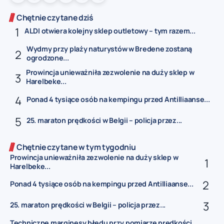
Chętnie czytane dziś
ALDI otwiera kolejny sklep outletowy – tym razem...
Wydmy przy plaży naturystów w Bredene zostaną
ogrodzone...
Prowincja unieważniła zezwolenie na duży sklep w
Harelbeke...
Ponad 4 tysiące osób na kempingu przed Antilliaanse...
25. maraton prędkości w Belgii – policja przez...
Chętnie czytane w tym tygodniu
Prowincja unieważniła zezwolenie na duży sklep w
Harelbeke...
Ponad 4 tysiące osób na kempingu przed Antilliaanse...
25. maraton prędkości w Belgii – policja przez...
Techniczne marginesy błędu przy pomiarze prędkości