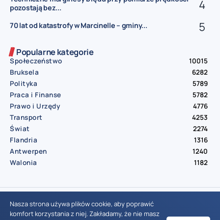
pozostają bez...
70 lat od katastrofy w Marcinelle – gminy...
Popularne kategorie
Społeczeństwo
10015
Bruksela
6282
Polityka
5789
Praca i Finanse
5782
Prawo i Urzędy
4776
Transport
4253
Świat
2274
Flandria
1316
Antwerpen
1240
Walonia
1182
© Aktualnosci.be – All Right Reserved 2016-2026
Nasza strona używa plików cookie, aby poprawić
komfort korzystania z niej. Zakładamy, że nie masz