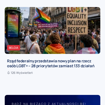
BELGIA
Rząd federalny przedstawia nowy plan na rzecz
osób LGBT+ – 28 priorytetów zamiast 133 działań
126 Wyświetleń
BĄDŹ NA BIEŻĄCO Z AKTUALNOSCI.BE!