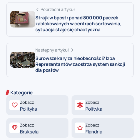
Poprzedni artykuł
Strajk w bpost: ponad 800 000 paczek
zablokowanych w centrach sortowania,
sytuacja staje się chaotyczna
Następny artykuł
Surowsze kary za nieobecności? Izba
Reprezentantów zaostrza system sankcji
dla posłów
Kategorie
Zobacz
Zobacz
Polityka
Polityka
Zobacz
Zobacz
Bruksela
Flandria