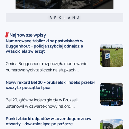
R E K L A M A
Najnowsze wpisy
Numerowane tabliczki na pastwiskach w
Buggenhout – policja szybciej odnajdzie
właściciela zwierząt
Gmina Buggenhout rozpoczęła montowanie
numerowanych tabliczek na słupkach...
Nowy rekord Bel 20 – brukselski indeks przebił
szczyt z początku lipca
Bel 20, główny indeks giełdy w Brukseli,
ustanowił w czwartek nowy rekord....
Punkt zbiórki odpadów w Lovendegem znów
otwarty – dwa miesiące po pożarze