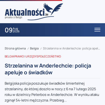
09
Aug
2026
Strona główna
Belgia
Strzelanina w Anderlechcie: policja apeluje o świadków
/
/
BELGIA
PRAWO I URZĘDY
SPOŁECZEŃSTWO
Strzelanina w Anderlechcie: policja
apeluje o świadków
Belgijska policja poszukuje świadków śmiertelnej
strzelaniny, do której doszło w nocy z 6 na 7 lutego 2025
roku w dzielnicy Peterbos w Anderlechcie. W wyniku ataku
zginął 54-letni mężczyzna. Przebieg...