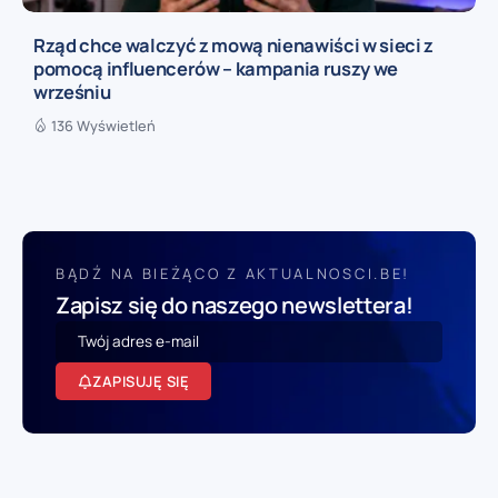
Rząd chce walczyć z mową nienawiści w sieci z
pomocą influencerów – kampania ruszy we
wrześniu
136 Wyświetleń
BĄDŹ NA BIEŻĄCO Z AKTUALNOSCI.BE!
Zapisz się do naszego newslettera!
ZAPISUJĘ SIĘ